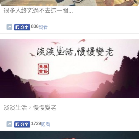
很多人終究過不去這一關...
836
觀看
淡淡生活，慢慢變老
1729
觀看