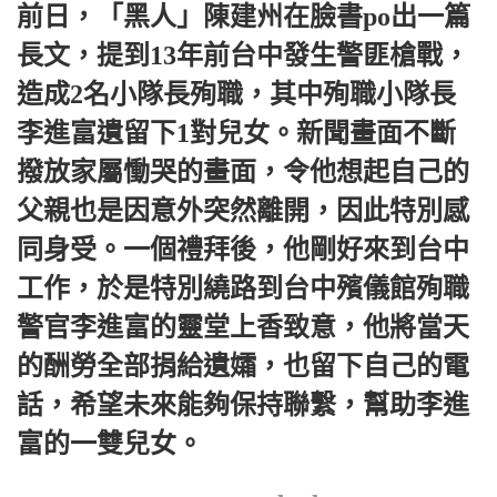
前日，「黑人」陳建州在臉書po出一篇
長文，提到13年前台中發生警匪槍戰，
造成2名小隊長殉職，其中殉職小隊長
李進富遺留下1對兒女。
新聞畫面不斷
撥放家屬慟哭的畫面，令他想起自己的
父親也是因意外突然離開，因此特別感
同身受。
一個禮拜後，他剛好來到台中
工作，於是特別繞路到台中殯儀館殉職
警官李進富的靈堂上香致意，他將當天
的酬勞全部捐給遺孀，也留下自己的電
話，希望未來能夠保持聯繫，幫助李進
富的一雙兒女。