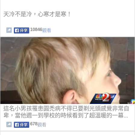
天冷不是冷，心寒才是寒！
10846
觀看
這名小男孩罹患圓禿病不得已要剃光頭感覺非常自
卑，當他週一到學校的時候看到了超溫暖的一幕...
678
觀看