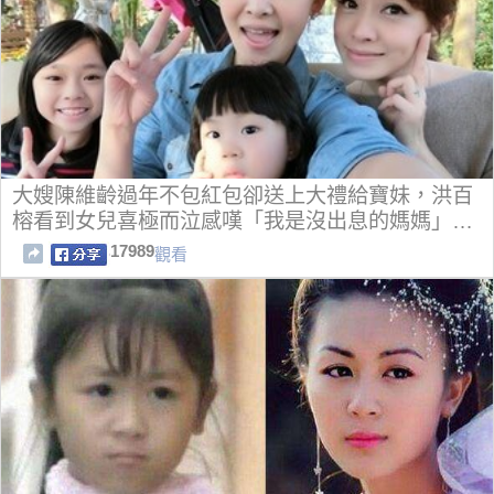
大嫂陳維齡過年不包紅包卻送上大禮給寶妹，洪百
榕看到女兒喜極而泣感嘆「我是沒出息的媽媽」…
17989
觀看