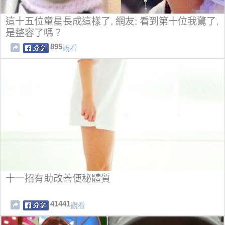
這十五位童星長成這樣了, 網友: 看到第十位我驚了,
是整容了嗎？
895
觀看
十一招有助改善便秘體質
41441
觀看