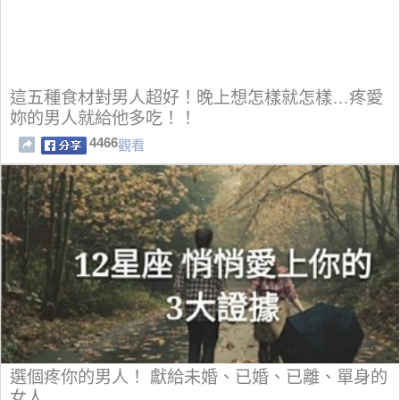
這五種食材對男人超好！晚上想怎樣就怎樣…疼愛
妳的男人就給他多吃！！
4466
觀看
選個疼你的男人！ 獻給未婚、已婚、已離、單身的
女人