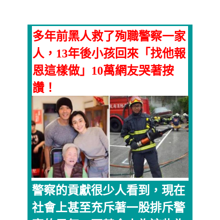
多年前黑人救了殉職警察一家
人，13年後小孩回來「找他報
恩這樣做」10萬網友哭著按
讚！
警察的貢獻很少人看到，現在
社會上甚至充斥著一股排斥警