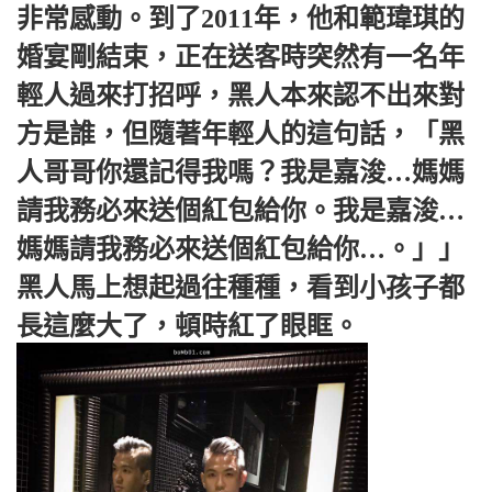
非常感動。
到了2011年，他和範瑋琪的
婚宴剛結束，正在送客時突然有一名年
輕人過來打招呼，黑人本來認不出來對
方是誰，但隨著年輕人的這句話，「黑
人哥哥你還記得我嗎？我是嘉浚…媽媽
請我務必來送個紅包給你。我是嘉浚…
媽媽請我務必來送個紅包給你…。」」
黑人馬上想起過往種種，看到小孩子都
長這麼大了，頓時紅了眼眶。