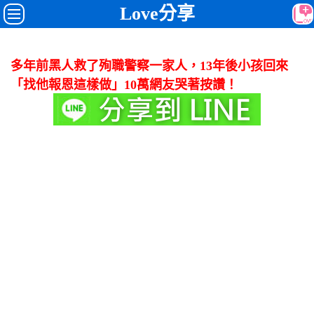
Love分享
多年前黑人救了殉職警察一家人，13年後小孩回來
「找他報恩這樣做」10萬網友哭著按讚！