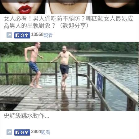
女人必看！男人偷吃防不勝防？哪四類女人最易成
為男人的出軌對象？（歡迎分享）
13558
觀看
史詩級跳水動作...
2804
觀看