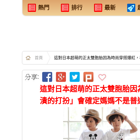
熱門
排行
最新
首頁
這對日本超萌的正太雙胞胎因為時尚穿搭爆紅，
這對日本超萌的正太雙胞胎因
潰的打扮」會確定媽媽不是普