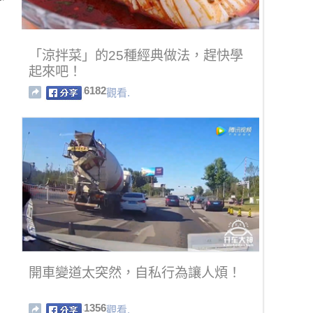
「涼拌菜」的25種經典做法，趕快學
起來吧！
6182
觀看.
開車變道太突然，自私行為讓人煩！
1356
觀看.