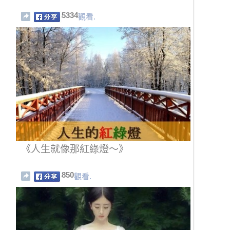
5334
觀看.
《人生就像那紅綠燈～》
850
觀看.