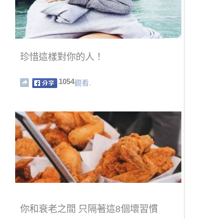
珍惜這樣對你的人！
1054
觀看.
你和衰老之間 只隔著這8個壞習慣