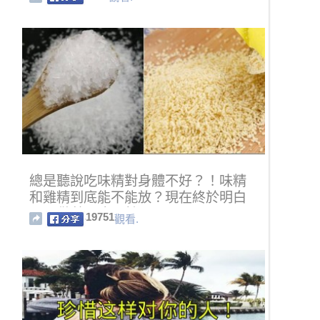
總是聽說吃味精對身體不好？！味精
和雞精到底能不能放？現在終於明白
了....做菜再也不怕了！
19751
觀看.