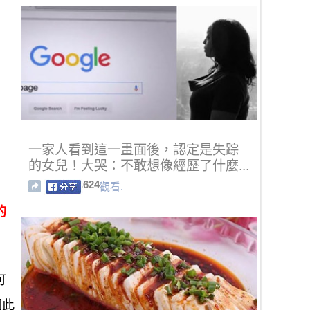
一家人看到這一畫面後，認定是失踪
的女兒！大哭：不敢想像經歷了什麼...
624
觀看.
的
可
因此