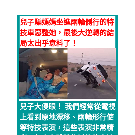
兒子騙媽媽坐進兩輪側行的特
技車惡整她，最後大逆轉的結
局太出乎意料了！
兒子大傻眼！ 我們經常從電視
上看到原地漂移、兩輪形行使
等特技表演，這些表演非常精