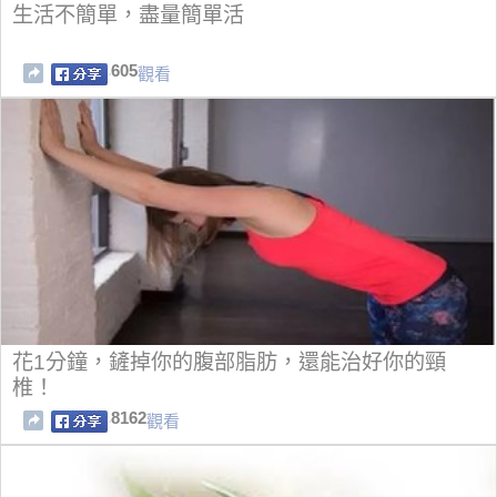
生活不簡單，盡量簡單活
605
觀看
花1分鐘，鏟掉你的腹部脂肪，還能治好你的頸
椎！
8162
觀看