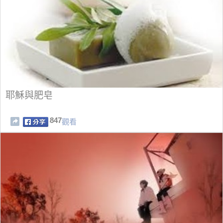
耶穌與肥皂
847
觀看