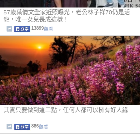
57歲葉倩文全家近照曝光，老公林子祥70仍是活
龍，唯一女兒長成這樣！
13899
觀看
其實只要做到這三點，任何人都可以擁有好人緣
886
觀看