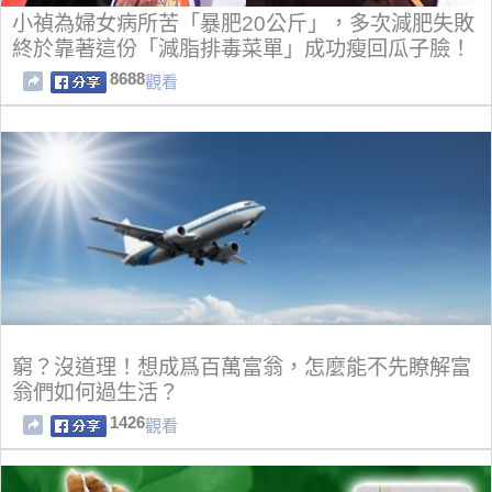
小禎為婦女病所苦「暴肥20公斤」，多次減肥失敗
終於靠著這份「減脂排毒菜單」成功瘦回瓜子臉！
8688
觀看
窮？沒道理！想成爲百萬富翁，怎麼能不先瞭解富
翁們如何過生活？
1426
觀看