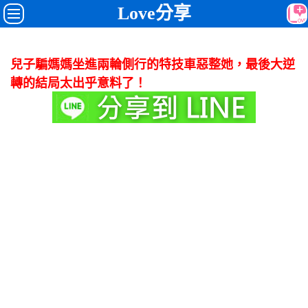
Love分享
兒子騙媽媽坐進兩輪側行的特技車惡整她，最後大逆
轉的結局太出乎意料了！