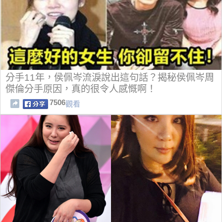
分手11年，侯佩岑流淚說出這句話？揭秘侯佩岑周
傑倫分手原因，真的很令人感慨啊！
7506
觀看