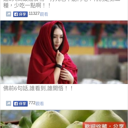
種，少吃一點啊！！
11327
觀看
佛前6句話,誰看到,誰開悟！！
772
觀看