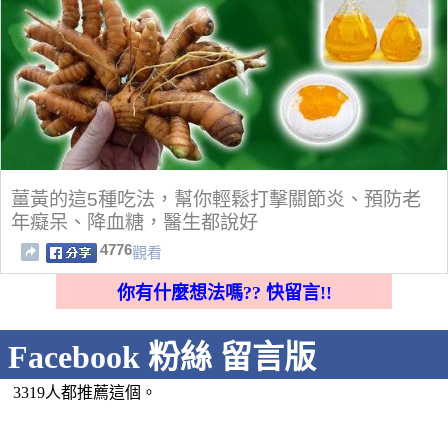
薑黃的這5種吃法，幫你輕鬆打擊關節炎、預防老
年癡呆、降血糖，醫生都說好
4776
觀看
你有什麼想法嗎?? 快留言!!
Facebook 粉絲 留言版
3319人都推薦這個。