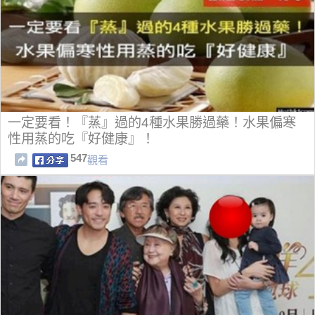
一定要看！『蒸』過的4種水果勝過藥！水果偏寒
性用蒸的吃『好健康』！
547
觀看