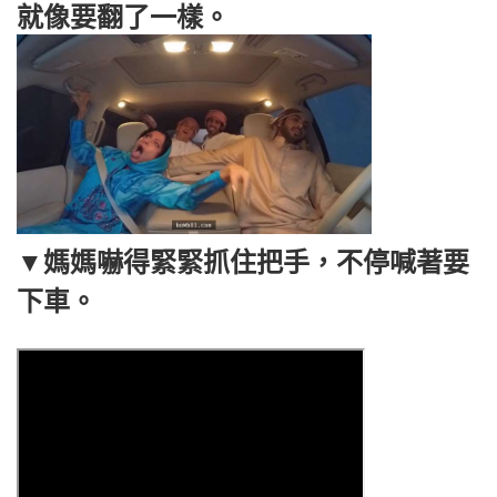
就像要翻了一樣。
▼媽媽嚇得緊緊抓住把手，不停喊著要
下車。