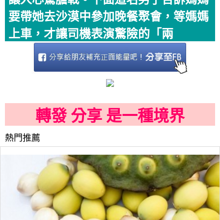
要帶她去沙漠中參加晚餐聚會，等媽媽
上車，才讓司機表演驚險的「兩
轉發 分享 是一種境界
熱門推薦