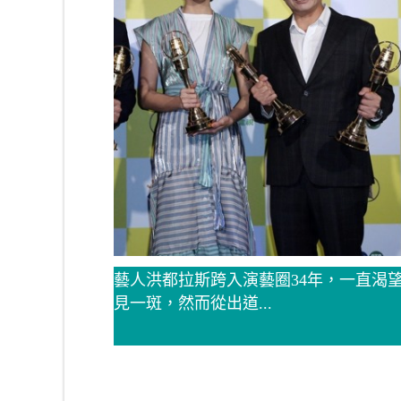
藝人洪都拉斯跨入演藝圈34年，一直渴
見一斑，然而從出道...