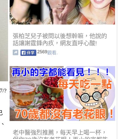
張柏芝兒子被問以後想幹嘛，他說的
話讓謝霆鋒內疚，網友直呼心酸!
2569
觀看.
7/?
己
6、
老中醫強烈推薦，每天早上喝一杯，