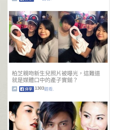
柏芝親吻新生兒照片被曝光，這難道
就是媒體口中的產子實鎚？
1303
觀看.