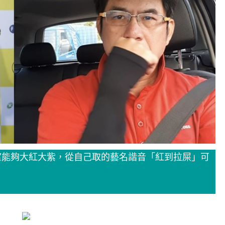
望能夠大紅大紫，從自己取的藝名諧音「紅到拉屎」可