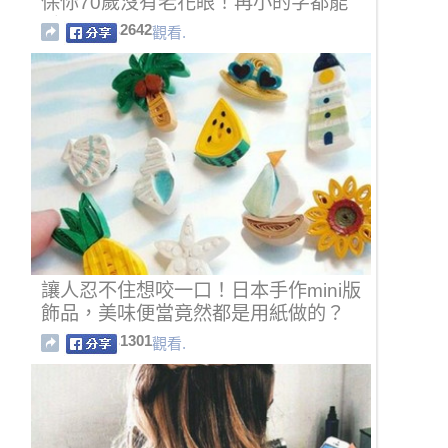
保你70歲沒有老花眼！再小的字都能
看見！
2642
觀看.
讓人忍不住想咬一口！日本手作mini版
飾品，美味便當竟然都是用紙做的？
1301
觀看.