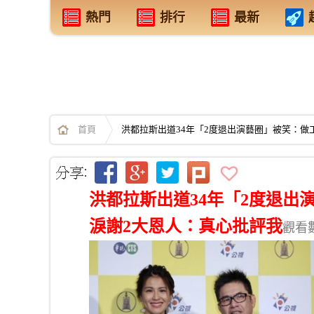
熱門
排行
最新
首頁
洪都拉斯出道34年「2度退出演藝圈」被笑：做
洪都拉斯出道34年「2度退出
淚謝2大恩人：真心批評我
觀看數