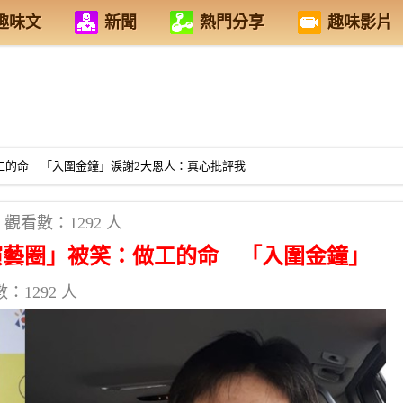
趣味文
新聞
熱門分享
趣味影片
工的命 「入圍金鐘」淚謝2大恩人：真心批評我
觀看數：1292 人
演藝圈」被笑：做工的命 「入圍金鐘」
：1292 人