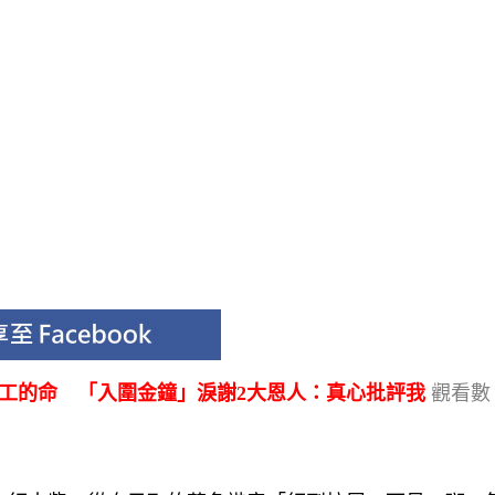
做工的命 「入圍金鐘」淚謝2大恩人：真心批評我
觀看數