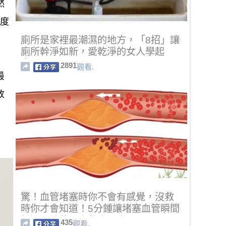
然
水度
廁所是家裡最潮濕的地方，「8招」讓
廁所幹淨如新，愛乾淨的女人學起
來！
2891
觀看.
最
放
驚！血管堵塞時你不會有感覺，沒救
時你才會知道！5分鍾讓堵塞血管瞬間
暢通！轉載一次救人一命！
435
觀看.