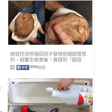
她從托兒所接回兒子發現他頭部怪怪
的，給醫生檢查後，竟得到「超恐
怖」的答案.....
8560
觀看.
：