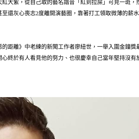
大紅大紫，從自己取的藝名諧音「紅到拉屎」可見一斑，
甚至還灰心喪志2度離開演藝圈，靠著打工領取微薄的薪
惡的距離》中老練的新聞工作者廖紐世，一舉入圍金鐘獎
開心終於有人看見他的努力、也很慶幸自己當年堅持沒有