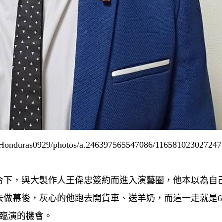
ras0929/photos/a.246397565547086/116581023027247
合下，與大製作人王偉忠簽約而進入演藝圈，他本以為自
去做幕後，灰心的他跑去開貨車、送羊奶，而這一走就是
臨演的機會。