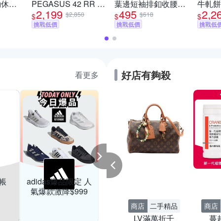
運動休閒
PEGASUS 42 RR 慢
葉邊短袖排釦收腰襯
牛軋餅
2,199
495
2,2
(多款任
跑鞋 運動鞋 男 A-
衫上衣-黑
+初戀
$2,850
$618
$
$
$
II7210100 B-
色-50612(M-2XL可
下午茶
挑戰低價
挑戰低價
挑戰低
IB1873102 精選三款
選)
好店有夠殺
看更多
NB官方旗艦 品類
PUM
日限定4折起最高
再折500
結帳
adidas爆品限定 人
買線上購物
商店
杏一醫療用品
氣爆款激降$999
買
昇橋新越莓兮錠
0
買大送小領券再折
商店
二手精品
商店
LV滿萬折千
蔓