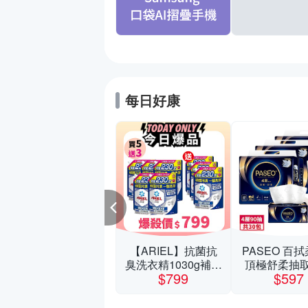
每日好康
夏季促銷 電玩遊戲
【ARIEL】抗菌抗
PASEO 百拭
全館5折起
臭洗衣精1030g補充
頂極舒柔抽
5折起
$799
$597
包 X8 (抗菌去漬/室
生紙90抽10包
內晾曬) 兩款任選
值3串