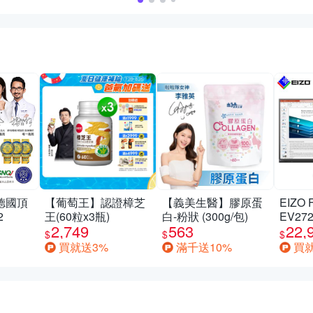
德國頂
【葡萄王】認證樟芝
【義美生醫】膠原蛋
EIZO 
2
王(60粒x3瓶)
白-粉狀 (300g/包)
EV27
2,749
563
22,
低藍光
$
$
$
邊框
買就送3%
滿千送10%
買