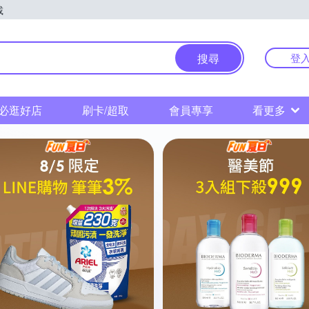
載
物中心
搜尋
登
必逛好店
刷卡/超取
會員專享
看更多