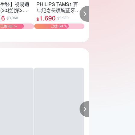
研生醫】視易適
PHILIPS TAMS1 百
【ARIEL】抗菌
30粒)(第2件3
年紀念長續航藍牙6.0
洗衣精1030g補
計2盒)
耳罩耳機
X8 (抗菌去漬/室
16
1,690
799
$3,960
$2,980
$1,499
$
$
曬) 兩款任選
已搶 80 ％
已搶 69 ％
已搶 52 ％