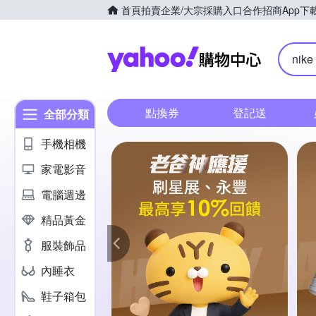
首頁
拍賣
企業/大宗採購入口
合作招商
App下
Yahoo購
nike
點換券
登記送
全部分類
手機相機
家電影音
電腦週邊
精品黃金
服裝飾品
內睡衣
鞋子箱包