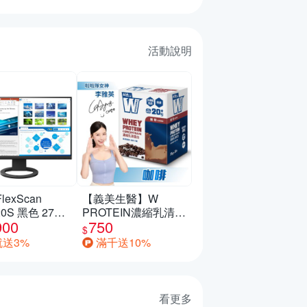
活動說明
FlexScan
【義美生醫】W
20S 黑色 27型/
PROTEIN濃縮乳清蛋
900
750
低閃頻護眼/薄
白飲-咖啡 (35g*10包/
$
盒)
就送3%
滿千送10%
看更多