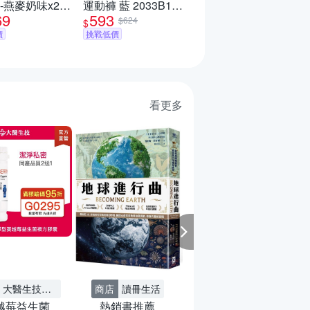
-燕麥奶味x2包
運動褲 藍 2033B130-
545
$
69
593
草莓x2包(果乾
401
$624
$
挑戰低價
)
價
挑戰低價
看更多
A 新品任2件
SKECHERS魅力
再享8折
夏殺7折起 滿額最
高再89折
商店
墊腳石商城
按壓式原子筆
第2件0元
大醫生技旗艦
商店
讀冊生活
越莓益生菌
熱銷書推薦