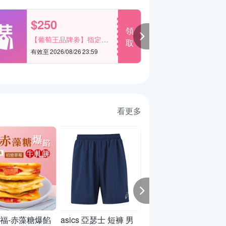
$250
$
領
【葡萄王品牌劵】指定單
羅技
取
品滿2999享折250
20
有效至 2026/08/26 23:59
有效
看更多
GIORDANO 女裝
薄鬆緊腰短褲【四
任選】
福-赤藻糖爆餡
asics 亞瑟士 短褲 男