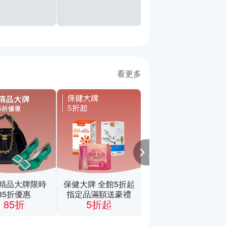
看更多
【Adidas 愛迪
DCE BOX TEE
版 領巾 圓領短袖
恤 男女 A-KZ41
B-KX1882 C-
KX0862 精選五
精品大牌限時
保健大牌 全館5折起
85折優惠
指定品滿額送豪禮
84折
85折
5折起