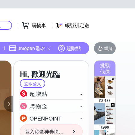
購物車
帳號綁定送
入
uniopen 聯名卡
超贈點
重播
挑戰
低價
Hi, 歡迎光臨
立即登入
-
超贈點
$
2,488
-
購物金
-
OPENPOINT
$
999
登入秒拿神券快用起來