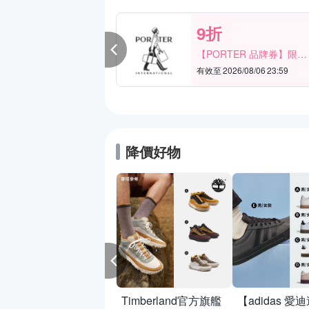
9折
領
券】指定單品
【PORTER 品牌券】限時
取
2天 滿2000享9折
30 23:59
有效至 2026/08/06 23:59
降價好物
TLH】黃金墜編織
 純金999 多選 一
 約重0.03錢
01
Timberland官方旗艦
【adidas 愛