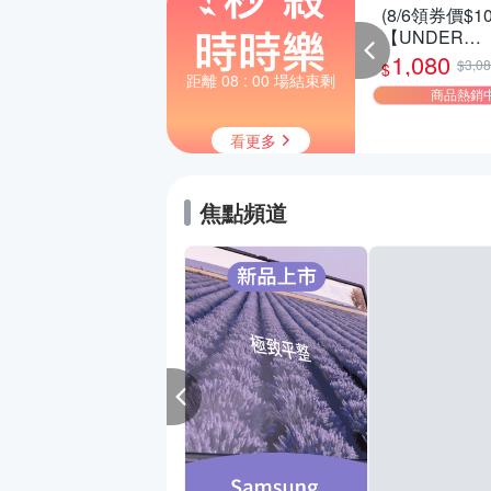
國熊津黑蔘飲 超值
小米Xiaomi 手環 9
(8/6領券價$10
1送2(共24入組)
Active 黑色 官方旗艦
【UNDER
館
ARMOUR】U
552
649
1,080
$1,656
$3,0
$
$
Charged Rog
距離 08 : 00 場結束剩
即將售完
即將售完
商品熱銷
SE 慢跑鞋 男
款任選
看更多
焦點頻道