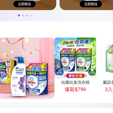
/箱
0點
海倫仙度絲洗髮露
抗菌抗臭洗衣精
蘭諾
3入$595
爆殺$799
3入