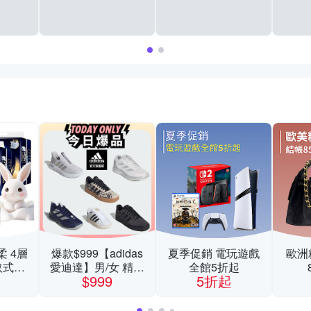
柔 4層
爆款$999【adidas
夏季促銷 電玩遊戲
歐洲
取式衛
愛迪達】男/女 精選
全館5折起
$999
5折起
/串 超
運動鞋休閒鞋 任選
組
均一價