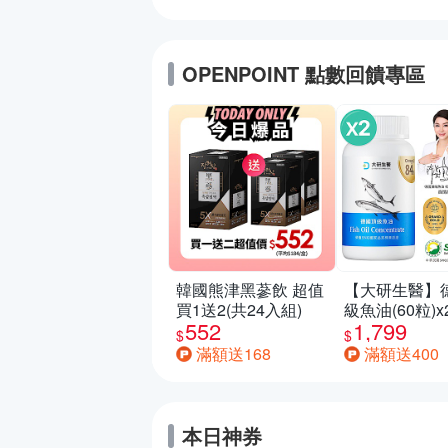
OPENPOINT 點數回饋專區
韓國熊津黑蔘飲 超值
【大研生醫】
買1送2(共24入組)
級魚油(60粒)x
552
1,799
$
$
滿額送168
滿額送400
本日神券