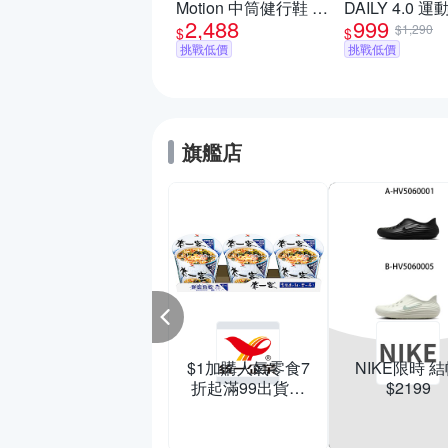
Motion 中筒健行鞋 男
DAILY 4.0 
,273
$1,480
2,488
999
鞋(多款任選)
鞋 男鞋/女鞋 
$1,290
$
$
戰低價
選)
挑戰低價
挑戰低價
旗艦店
夏日美鞋季| 聯合
限時結帳再88折
$1加購人氣零食7
NIKE限時 
商店
潤之泉
商店
愛
折起滿99出貨滿
$2199
冰釀烏梅汁
中元拜拜輕鬆
199打95折
領券現折60
滿額折$10