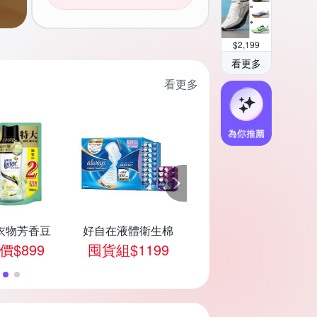
$
2,199
看更多
看更多
衣物芳香豆
好自在液體衛生棉
好自在晚安無痕褲
價$899
囤貨組$1199
任選價$549