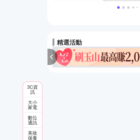
精選活動
3C資
訊
大小
家電
數位
通訊
美妝
保養