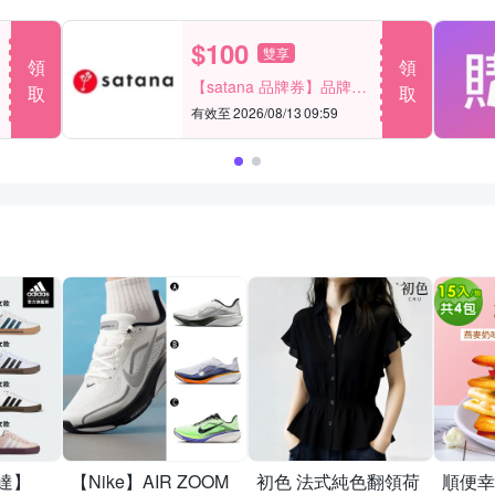
$100
雙享
領
領
【satana 品牌券】品牌週
取
取
一件折$100
有效至 2026/08/13 09:59
迪達】
【Nike】AIR ZOOM
初色 法式純色翻領荷
順便幸