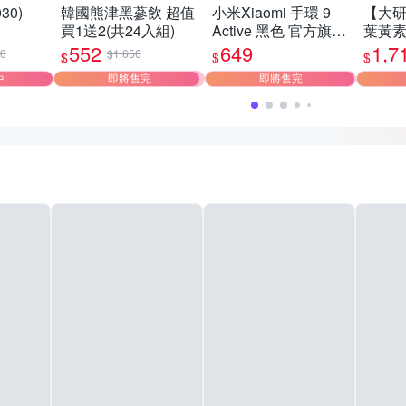
30)
韓國熊津黑蔘飲 超值
小米Xiaomi 手環 9
【大
買1送2(共24入組)
Active 黑色 官方旗艦
葉黃素(
A
館
折)(共
552
649
1,7
80
$1,656
$
$
$
ue 5
中
即將售完
即將售完
女款 多