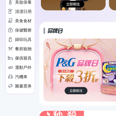
美妝保養
清潔日用
美食食材
保健醫療
婦幼玩具
幫寶適拉拉褲
登記抽50
餐廚寵物
傢俱寢具
運動戶外
汽機車
好自在晚安無痕褲
圖書票券
任選價$549