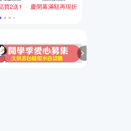
品買2送1
慶開幕滿額再現折