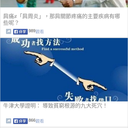
肩痛≠「肩周炎」，那肩關節疼痛的主要疾病有哪
些呢？
989
觀看
牛津大學證明： 導致貧窮根源的九大死穴！
866
觀看