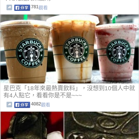
781
觀看
星巴克「18年來最熱賣飲料」，沒想到10個人中就
有4人點它，看看你是不是~~~
4082
觀看