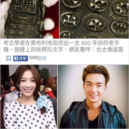
考古學者在奧地利地底挖出一支 800 年前的老手
機，按鍵上刻有楔形文字，網友驚呼：也太像諾基
亞 3310！
1093
觀看