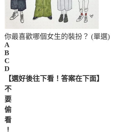
你最喜歡哪個女生的裝扮？ (單選)
A
B
C
D
【選好後往下看！答案在下面】
不
要
偷
看
！