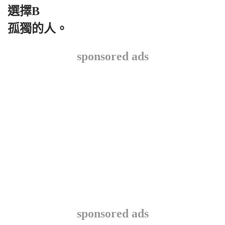
選擇B
孤獨的人。
sponsored ads
sponsored ads