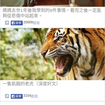
媽媽去世1年後我學到的9件事情，看完之後一定能
夠從悲傷中站起來。
20009
觀看
一隻飢餓的老虎（深度好文）
3154
觀看