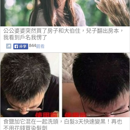
公公婆婆突然買了房子和大伯住，兒子翻出房本，
我看到戶名我愣了
844
觀看
食鹽加它混在一起洗頭，白髮3天快速變黑！再也
不用花錢買染髮劑