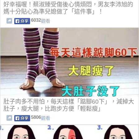
好幸福喔！蔡淑臻受傷後心情煩悶，男友李沛旭的
媽十分貼心為準兒媳做了「這件事」！
6032
觀看
肚子肉多不用怕，每天這樣「踮腳60下」，減掉大
肚子，瘦大腿，比跑步方便「輕鬆瘦」
5806
觀看