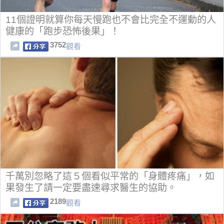
11個證明就算你每天慢跑也不會比完全不運動的人
健康的「跑步恐怖後果」！
3752
觀看
千萬別忽略了這５個看似平常的「身體疼痛」，如
果發生了請一定要盡速尋求醫生的協助。
2189
觀看