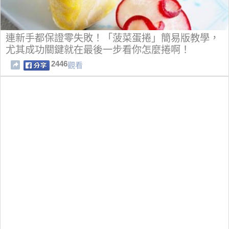
連新手都保證零失敗！「菠菜蛋捲」簡易版教學，
尤其成功關鍵就在最後一步看你怎麼捲啊！
2446
觀看