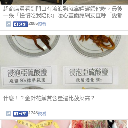
超商店員看到門口有流浪狗就拿罐罐餵他吃，最後
一張「慢慢吃我陪你」暖心畫面讓網友直呼「愛都
流出來了」！
2085
觀看
什麼！？金針花鐵質含量還比菠菜高？
1745
觀看