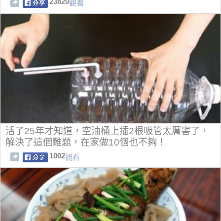
23820
觀看
活了25年才知道，空油桶上插2根吸管太厲害了，
解決了這個難題，在家做10個也不夠！
1002
觀看