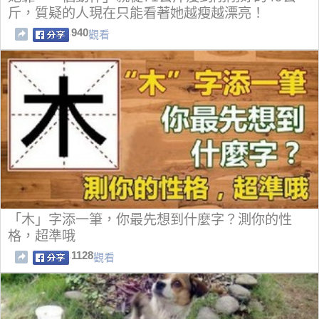
斤，質疑的人現在只能看著她越瘦越漂亮！
940
觀看
「木」字添一筆，你最先想到什麼字？測你的性
格，超準哦
1128
觀看