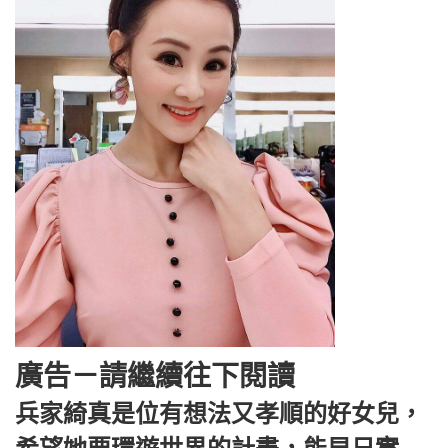
廣告－請繼續往下閱讀
兵家綺真是位有想法又孝順的好女兒，