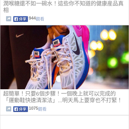
潤喉糖還不如一碗水！這些你不知道的健康産品真
相
944
觀看
超簡單！只要6個步驟！一個晚上就可以完成的
「運動鞋快速清潔法」...明天馬上要穿也不打緊！
1075
觀看