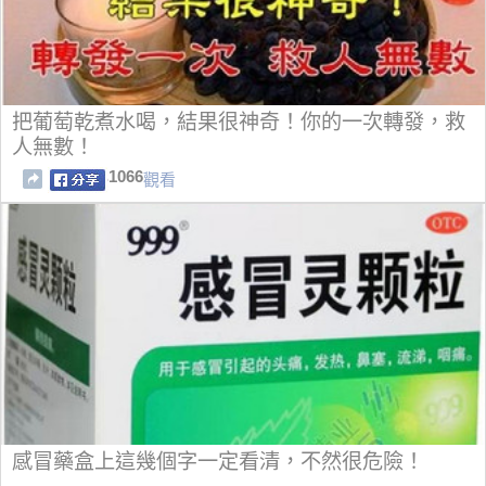
把葡萄乾煮水喝，結果很神奇！你的一次轉發，救
人無數！
1066
觀看
感冒藥盒上這幾個字一定看清，不然很危險！