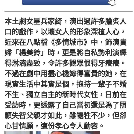
本土劇女星兵家綺，演出過許多膾炙人
口的戲作，以壞女人的形象深植人心，
近來在八點檔《多情城市》中，飾演貴
婦「楊美鈴」時，更是將自私勢利演繹
得淋漓盡致，令許多觀眾恨得牙癢癢。
不過在劇中用盡心機嫁得富貴的她，在
現實生活中其實是個，抱持一輩子不婚
不生、獨立自主的新時代女性，日前在
受訪時，更透露了自己當初還是為了照
顧失智父親才如此，雖犧牲不少，但卻
心甘情願，這份孝心令人動容。