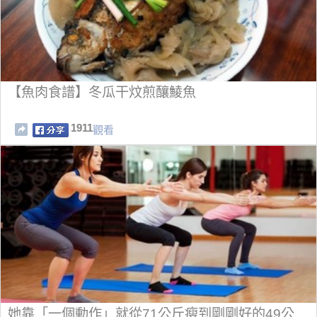
【魚肉食譜】冬瓜干炆煎釀鯪魚
1911
觀看
她靠「一個動作」就從71公斤瘦到剛剛好的49公