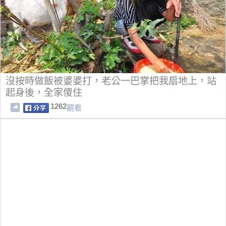
沒按時做飯被婆婆打，老公一巴掌把我扇地上，站
起身後，全家傻住
1262
觀看