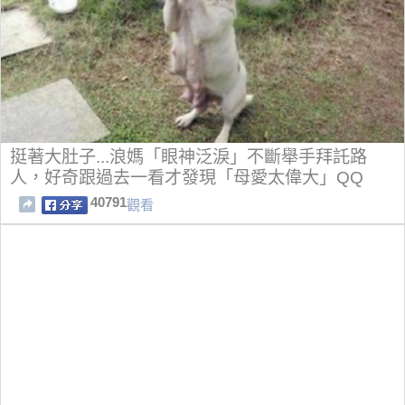
挺著大肚子...浪媽「眼神泛淚」不斷舉手拜託路
人，好奇跟過去一看才發現「母愛太偉大」QQ
40791
觀看