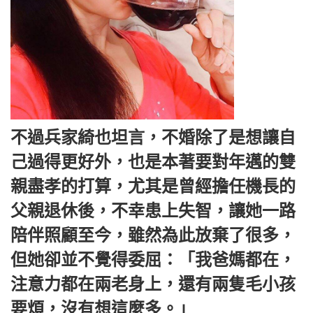
不過兵家綺也坦言，不婚除了是想讓自
己過得更好外，也是本著要對年邁的雙
親盡孝的打算，尤其是曾經擔任機長的
父親退休後，不幸患上失智，讓她一路
陪伴照顧至今，雖然為此放棄了很多，
但她卻並不覺得委屈：「我爸媽都在，
注意力都在兩老身上，還有兩隻毛小孩
要煩，沒有想這麼多。」