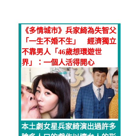
《多情城市》兵家綺為失智父
「一生不婚不生」 經濟獨立
不靠男人「46歲想環遊世
界」：一個人活得開心
本土劇女星兵家綺演出過許多