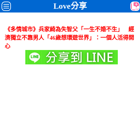
Love分享
《多情城市》兵家綺為失智父「一生不婚不生」 經
濟獨立不靠男人「46歲想環遊世界」：一個人活得開
心