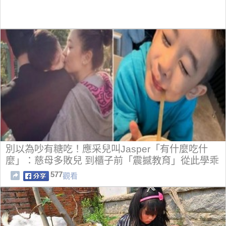
別以為吵有糖吃！應采兒叫Jasper「有什麼吃什
麼」：慈母多敗兒 到櫃子前「震撼教育」從此學乖
了！
577
觀看