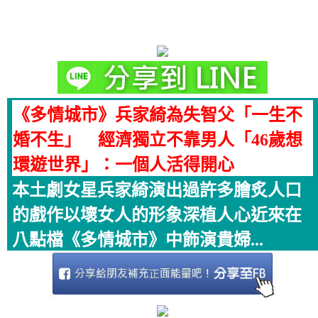
《多情城市》兵家綺為失智父「一生不
婚不生」 經濟獨立不靠男人「46歲想
環遊世界」：一個人活得開心
本土劇女星兵家綺演出過許多膾炙人口
的戲作以壞女人的形象深植人心近來在
八點檔《多情城市》中飾演貴婦...