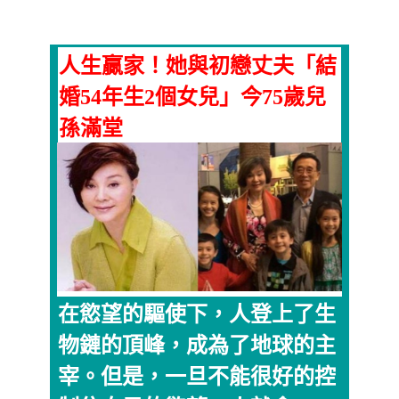
人生贏家！她與初戀丈夫「結
婚54年生2個女兒」今75歲兒
孫滿堂
在慾望的驅使下，人登上了生
物鏈的頂峰，成為了地球的主
宰。但是，一旦不能很好的控