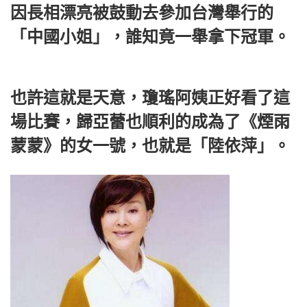
因長相漂亮被鼓動去參加台灣舉行的
「中國小姐」，誰知竟一舉拿下冠軍。
也許這就是天意，瓊瑤阿姨正好看了這
場比賽，歸亞蕾也順利的成為了《煙雨
蒙蒙》的女一號，也就是「陸依萍」。