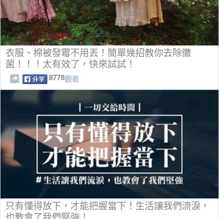
衣服、棉被發霉不用丟！簡單幾招教你去除黴
菌！！！太有效了，快來試試！
8778
觀看
只有懂得放下，才能把握當下！生活讓我們流淚，
也教會了我們堅強！