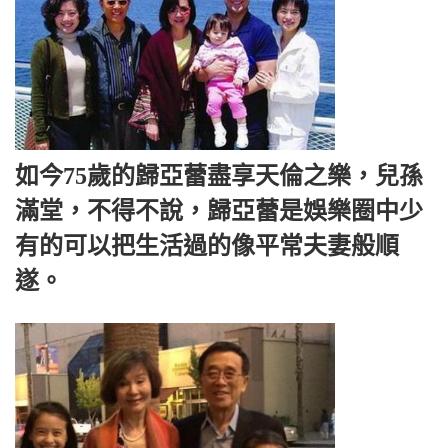
如今75歲的歸亞蕾盡享天倫之樂，兒孫
滿堂，不得不說，歸亞蕾是娛樂圈中少
有的可以把生活過的像平常夫妻般順
遂。