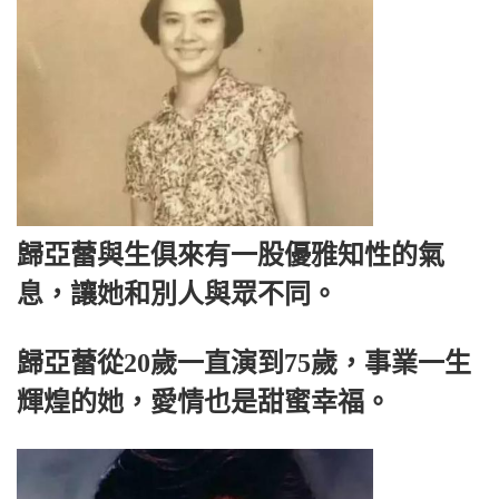
歸亞蕾與生俱來有一股優雅知性的氣
息，讓她和別人與眾不同。
歸亞蕾從20歲一直演到75歲，事業一生
輝煌的她，愛情也是甜蜜幸福。