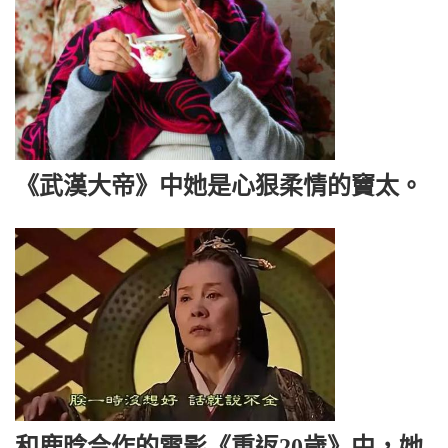
《武漢大帝》中她是心狠柔情的竇太。
和鹿晗合作的電影《重返20歲》中，她