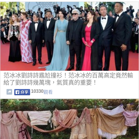
范冰冰劉詩詩尷尬撞衫！范冰冰的百萬高定竟然輸
給了劉詩詩幾萬塊，氣質真的重要！
10330
觀看