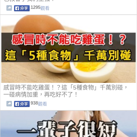
1295
觀看
感冒時不能吃雞蛋！？這「5種食物」千萬別碰，
一碰病情加重，再吃好不了！
938
觀看