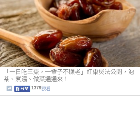
「一日吃三棗，一輩子不顯老」紅棗煲法公開，泡
茶、煮湯、做菜通通來！
1379
觀看