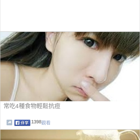
常吃4種食物輕鬆抗痘
1398
觀看