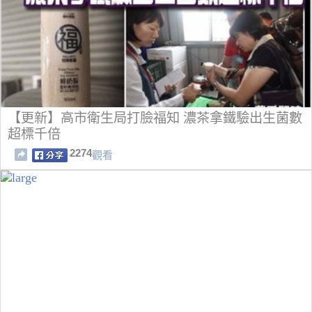
【更新】高市衛生局打臉福知 濃茶拿鐵驗出生菌數
超標千倍
2274
觀看