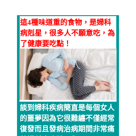
這4種味道重的食物，是婦科
病剋星，很多人不願意吃，為
了健康要吃點！
談到婦科疾病簡直是每個女人
的噩夢因為它很難纏不僅經常
復發而且發病治病期間非常痛