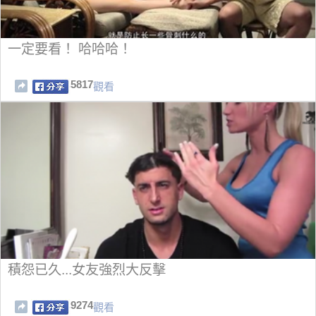
一定要看！ 哈哈哈！
5817
觀看
積怨已久...女友強烈大反擊
9274
觀看