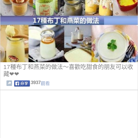
17種布丁和燕菜的做法～喜歡吃甜食的朋友可以收
藏❤❤
3937
觀看