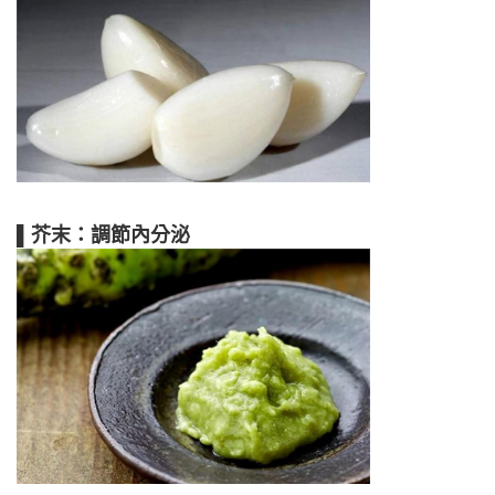
▌芥末：調節內分泌