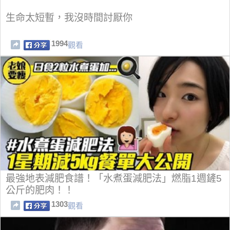
生命太短暫，我沒時間討厭你
1994
觀看
最強地表減肥食譜！「水煮蛋減肥法」燃脂1週鏟5
公斤的肥肉！！
1303
觀看