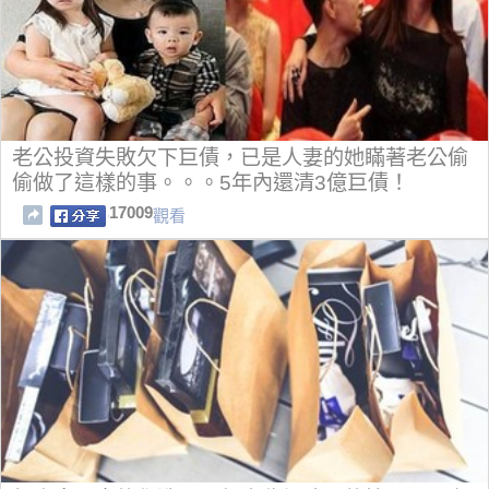
老公投資失敗欠下巨債，已是人妻的她瞞著老公偷
偷做了這樣的事。。。5年內還清3億巨債！
17009
觀看