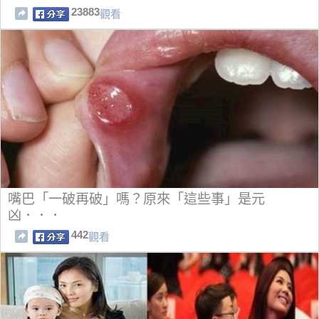
23883
觀看
嘴巴「一破再破」嗎？原來「這些事」是元
凶．．．
442
觀看