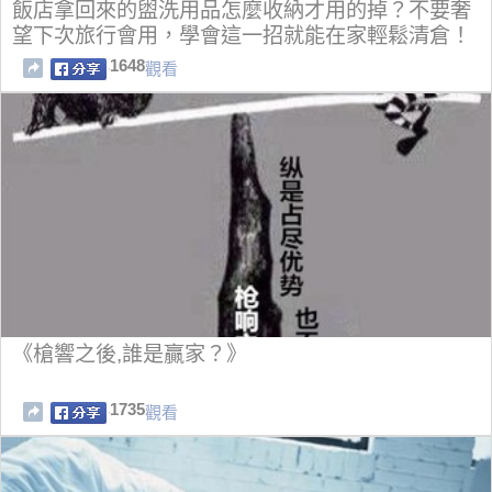
飯店拿回來的盥洗用品怎麼收納才用的掉？不要奢
望下次旅行會用，學會這一招就能在家輕鬆清倉！
1648
觀看
《槍響之後,誰是贏家？》
1735
觀看