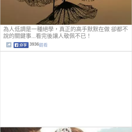
為人低調是一種絕學，真正的高手默默在做 卻都不
說的關鍵事...看完後讓人敬佩不已！
3936
觀看