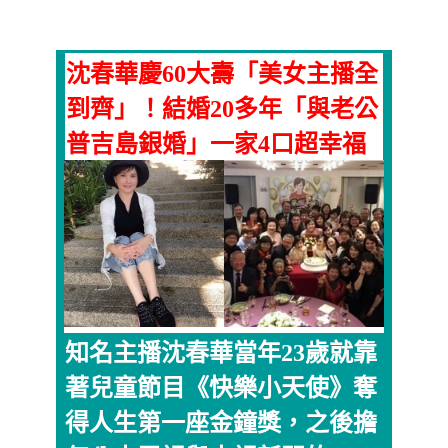
沈春華慶60大壽「美女主播全
到齊」！結婚20多年「與老公
普吉島銀婚」一家4口超幸福
知名主播沈春華當年23歲就靠
著兒童節目《快樂小天使》奪
得人生第一座金鐘獎，之後擔