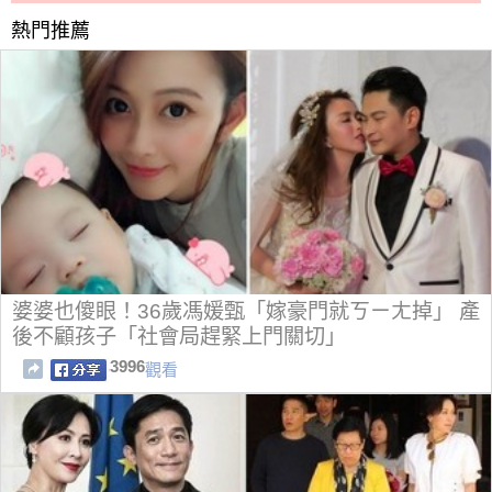
熱門推薦
婆婆也傻眼！36歲馮媛甄「嫁豪門就ㄎㄧㄤ掉」 產
後不顧孩子「社會局趕緊上門關切」
3996
觀看