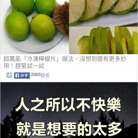
超萬能「冷凍檸檬片」做法，沒想到還有更多妙
用！趕緊試一試
2065
觀看