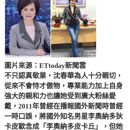
圖片來源：ETtoday新聞雲
不只認真敬業，沈春華為人十分親切，
從來不會恃才傲物，專業能力加上自身
強大的親和力也讓她受到廣大粉絲愛
戴，2011年曾經在播報國外新聞時曾經
一時口誤，將國外知名男星李奧納多狄
卡皮歐念成「李奧納多皮卡丘」，但她