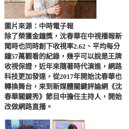
圖片來源：中時電子報
除了榮獲金鐘獎，沈春華在中視播報新
聞時也同時創下收視率2.62、平均每分
鐘57萬觀看的紀錄，幾乎可以說是王牌
收視保證，近年來隨著時代演進，網路
科技更加發達，從2017年開始沈春華也
轉換舞台，來到新媒體關鍵評論網《沈
春華關鍵秀》節目中擔任主持人，開始
改做網路直播。