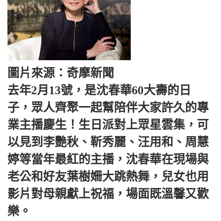
圖片來源：奇摩新聞
去年2月13號，是沈春華60大壽的日
子，眾人齊聚一起幫陪伴大家許久的專
業主播慶生！生日派對上眾星雲集，可
以見到李艷秋、靳秀麗、汪用和、周慧
婷等當年最紅的主播，沈春華在現場與
老公和好友葉樹姍大跳熱舞，兒女也用
影片對母親獻上祝福，場面既溫馨又歡
樂。