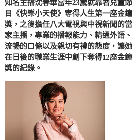
知名主播沈春華當年23歲就靠著兒童節
目《快樂小天使》奪得人生第一座金鐘
獎，之後擔任八大電視與中視新聞的當
家主播，專業的播報能力、精通外語、
流暢的口條以及親切有禮的態度，讓她
在日後的職業生涯中創下奪得12座金鐘
獎的紀錄。