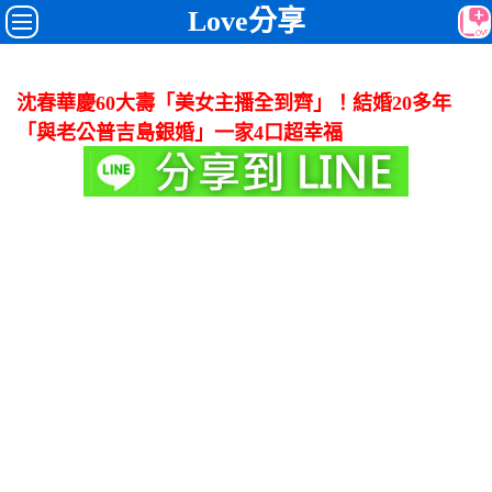
Love分享
沈春華慶60大壽「美女主播全到齊」！結婚20多年
「與老公普吉島銀婚」一家4口超幸福