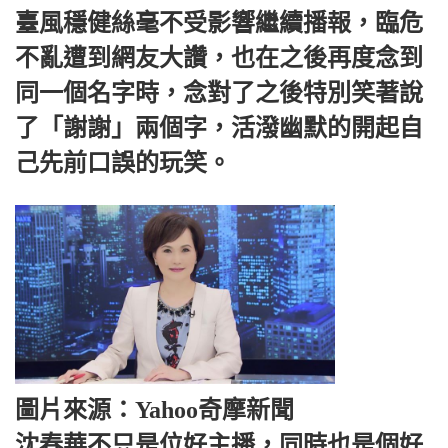
臺風穩健絲毫不受影響繼續播報，臨危
不亂遭到網友大讚，也在之後再度念到
同一個名字時，念對了之後特別笑著說
了「謝謝」兩個字，活潑幽默的開起自
己先前口誤的玩笑。
圖片來源：Yahoo奇摩新聞
沈春華不只是位好主播，同時也是個好