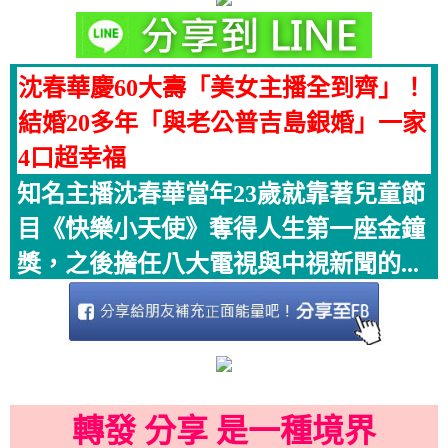
沈春華慶60大壽「美女主播全到齊」！
結婚20多年「與老公普吉島銀婚」一家
4口超幸福
知名主播沈春華當年23歲就靠著兒童節
目《快樂小天使》奪得人生第一座金鐘
獎，之後擔任八大電視與中視新聞的...
轉發 分享 是一種境界