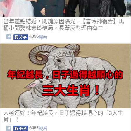
當年差點結婚，關鍵原因曝光...【言玲神復合】馬
桶小開娶林志玲破局，長輩反對理由有二！
4056
觀看
人老運好！年紀越長，日子過得越順心的「3大生
肖」！
6452
觀看