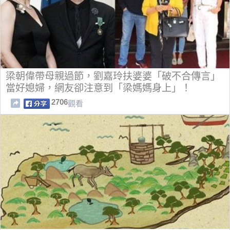
梁朝偉帶母親過節，劉嘉玲扶婆婆「破不合傳言」
當好媳婦，網友卻注意到「梁媽媽身上」！
2706
觀看