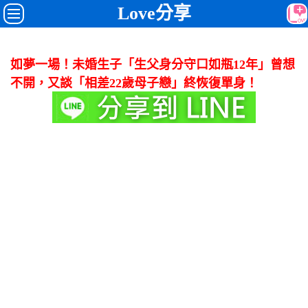
Love分享
如夢一場！未婚生子「生父身分守口如瓶12年」曾想
不開，又談「相差22歲母子戀」終恢復單身！