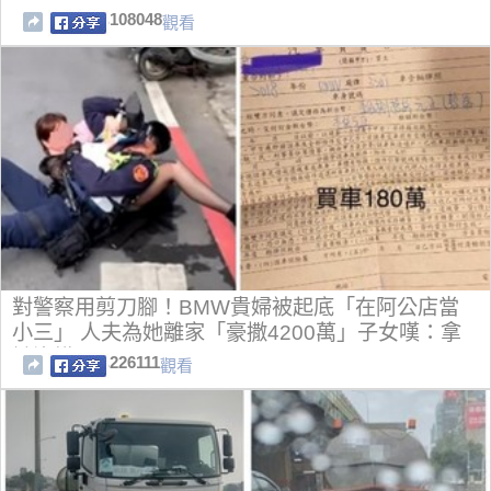
108048
觀看
對警察用剪刀腳！BMW貴婦被起底「在阿公店當
小三」 人夫為她離家「豪撒4200萬」子女嘆：拿
她沒轍
226111
觀看