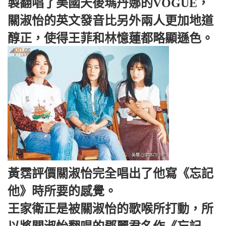
製翻唱了美國天後瑪丹娜的VOGUE，
關淑怡的英文發音比另外兩人更加地道
醇正，使得王菲和林憶蓮都略顯遜色。
黃霑評價關淑怡完全唱出了他寫《忘記
他》時所要的感覺。
王家衛正是被關淑怡的歌喉所打動，所