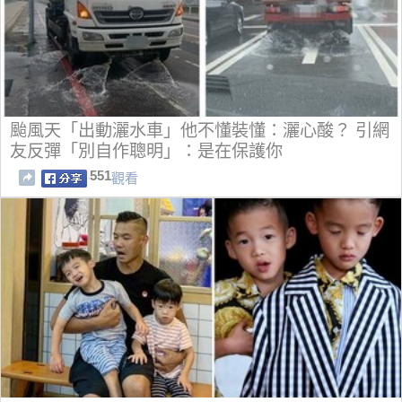
颱風天「出動灑水車」他不懂裝懂：灑心酸？ 引網
友反彈「別自作聰明」：是在保護你
551
觀看