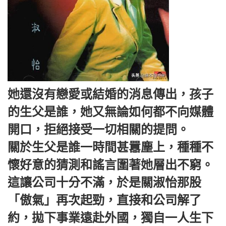
她還沒有戀愛或結婚的消息傳出，孩子
的生父是誰，她又無論如何都不向媒體
開口，拒絕接受一切相關的提問。
關於生父是誰一時間甚囂塵上，種種不
懷好意的猜測和謠言圍著她層出不窮。
這讓公司十分不滿，於是關淑怡那股
「傲氣」再次起勁，直接和公司解了
約，拋下事業遠赴外國，獨自一人生下