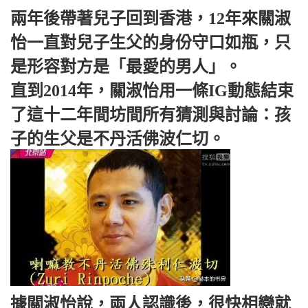
兩年後帶著兒子回到香港，12年來關淑
怡一直對兒子生父的身份守口如瓶，只
是形容對方是「最愛的男人」。
直到2014年，關淑怡用一條IG動態結束
了這十二年間坊間所有猜測與討論：孩
子的生父是不丹活佛波仁切。
據關淑怡說，兩人認識後，很快相戀就