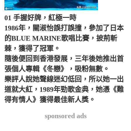
01 手握好牌，紅極一時
1986年，關淑怡誤打誤撞，參加了日本
的BLUE MARINE歌唱比賽，披荊斬
棘，獲得了冠軍。
隨後便回到香港發展，三年後她推出首
張個人專輯《冬戀》，吸粉無數。
樂評人說她聲線迷幻低回，所以她一出
道就大紅，1989年勁歌金典，她憑《難
得有情人》獲得最佳新人獎。
sponsored ads