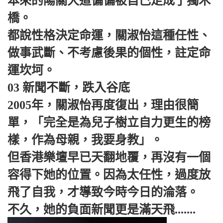
本來的陽關大道偏偏被自己走成了獨木
橋。
都說性格決定命運，關淑怡這種任性、
做事武斷、不考慮後果的個性，註定命
運坎坷。
03 新聞不斷，跌入谷底
2005年，關淑怡再度復出，理由很簡
單，「完全是為兒子樹立自力更生的榜
樣，作為母親，我要身教」。
但香港樂壇早已天翻地覆，再沒有一個
容得下她的位置。因為太任性，過度放
飛了自我，才導致今時今日的淪落。
不久，她的負面新聞更是滿天飛.......