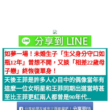
如夢一場！未婚生子「生父身分守口如
瓶12年」曾想不開，又談「相差22歲母
子戀」終恢復單身！
天後王菲是許多人心目中的偶像當年有
這麼一位女明星和王菲同期出道當時甚
至比王菲更紅兩人都曾是90年代...