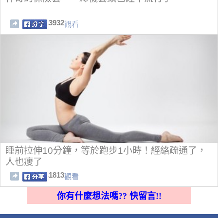
3932
觀看
睡前拉伸10分鐘，等於跑步1小時！經絡疏通了，
人也瘦了
1813
觀看
你有什麼想法嗎?? 快留言!!