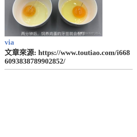
via
文章來源: https://www.toutiao.com/i668
6093838789902852/