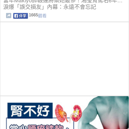
當年Makiyo醉毆運將案她最慘！湘瑩背罵名6年…
淚爆「誤交損友」內幕：永遠不會忘記
1665
觀看