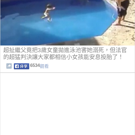
超扯繼父竟把3歲女童拋進泳池害她溺死，但法官
的超猛判決讓大家都相信小女孩能安息投胎了！
6534
觀看