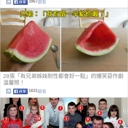
3967
觀看
28張「有兄弟姊妹耐性都會好一點」的爆笑惡作劇
溫馨照！
1631
觀看