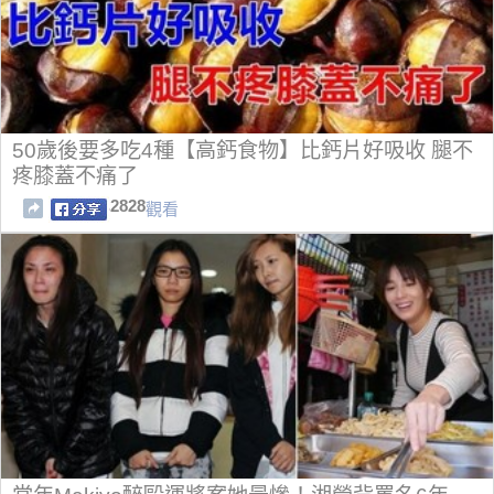
50歲後要多吃4種【高鈣食物】比鈣片好吸收 腿不
疼膝蓋不痛了
2828
觀看