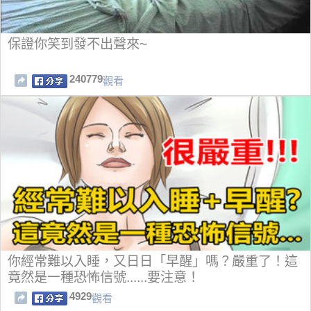
保證你笑到發不出聲來~
240779
觀看
你經常難以入睡，又日日「早醒」嗎？嚴重了！這
竟然是一種恐怖信號......要注意！
4929
觀看