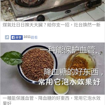
煤氣灶日日擦天天臟？給你支一招，灶台煥然一新
1011
觀看
一種能保護血管、降血糖的好東西，常用它泡水效
果好