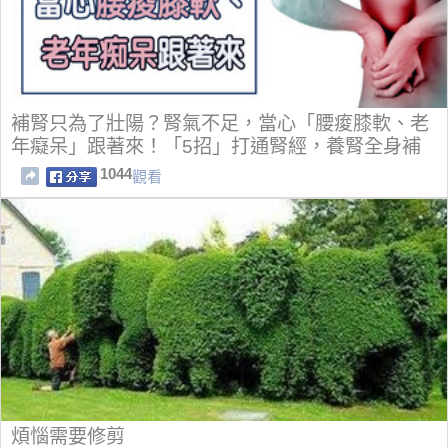
補腎只為了壯陽？腎氣不足，當心「腰痠膝軟、老
年癡呆」跟著來！「5招」打通腎經，養腎全身補
1044
觀看
煩惱需要修剪