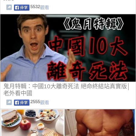
5532
觀看
鬼月特輯：中國10大離奇死法 絕命終結站真實版│
老外看中國
2555
觀看