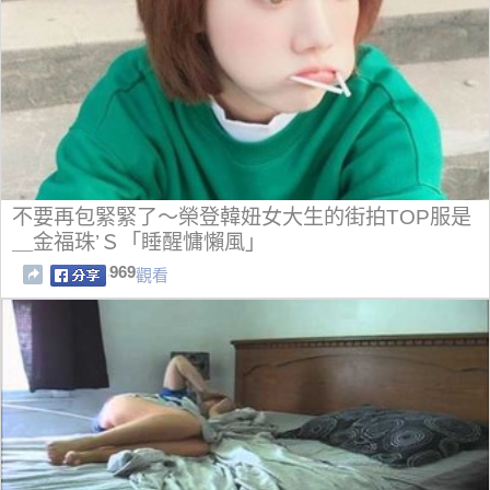
不要再包緊緊了～榮登韓妞女大生的街拍TOP服是
＿金福珠’Ｓ「睡醒慵懶風」
969
觀看