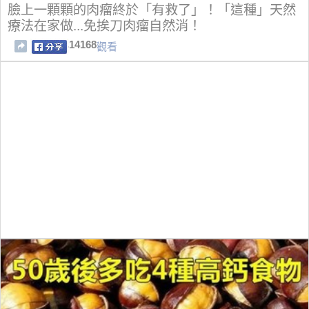
臉上一顆顆的肉瘤終於「有救了」！「這種」天然
療法在家做...免挨刀肉瘤自然消！
14168
觀看