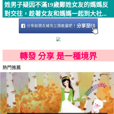
姓男子疑因不滿19歲鄭姓女友的媽媽反
對交往，趁著女友和媽媽一起到大社...
轉發 分享 是一種境界
熱門推薦