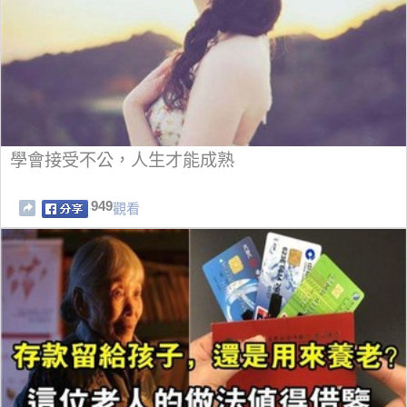
學會接受不公，人生才能成熟
949
觀看