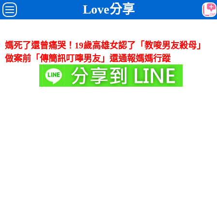
Love分享
媽死了還曾痛哭！19歲高雄女認了「教唆男友殺母」
做案前「傳簡訊叮嚀男友」還通報媽媽行蹤