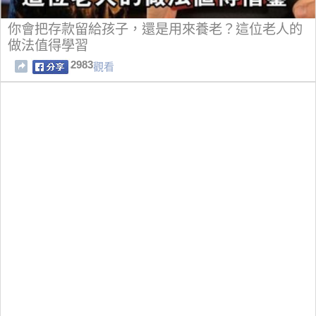
你會把存款留給孩子，還是用來養老？這位老人的
做法值得學習
2983
觀看