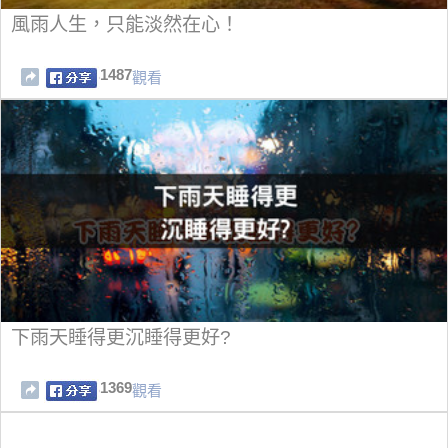
風雨人生，只能淡然在心！
1487
觀看
下雨天睡得更沉睡得更好?
1369
觀看