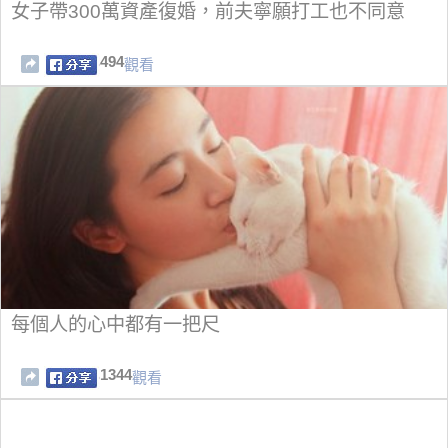
女子帶300萬資產復婚，前夫寧願打工也不同意
494
觀看
每個人的心中都有一把尺
1344
觀看