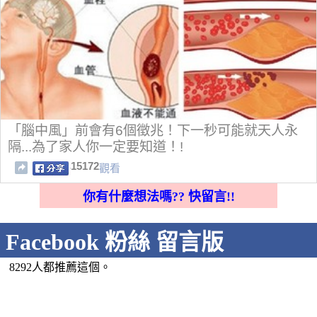
「腦中風」前會有6個徵兆！下一秒可能就天人永
隔...為了家人你一定要知道！!
15172
觀看
你有什麼想法嗎?? 快留言!!
Facebook 粉絲 留言版
8292人都推薦這個。