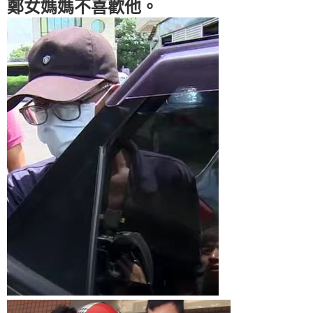
鄭女媽媽不喜歡他。