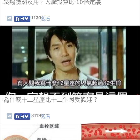
職場臉熟沒用，人脈投資的 10條建議
1130
觀看
為什麼十二星座比十二生肖受歡迎？
8119
觀看