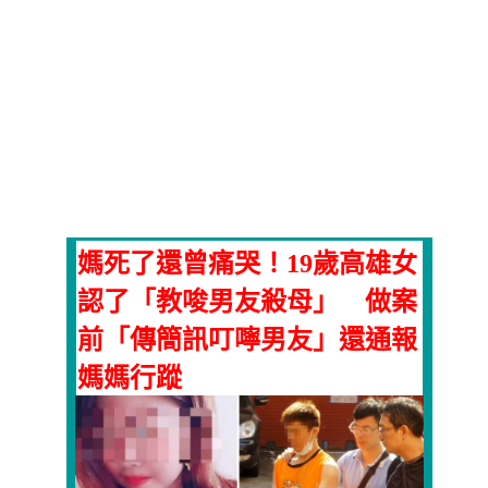
媽死了還曾痛哭！19歲高雄女
認了「教唆男友殺母」 做案
前「傳簡訊叮嚀男友」還通報
媽媽行蹤