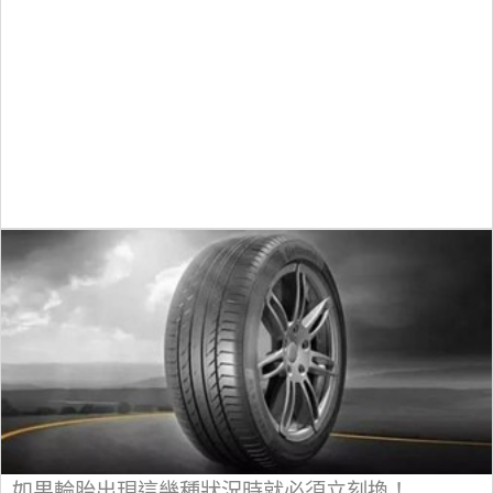
如果輪胎出現這幾種狀況時就必須立刻換！