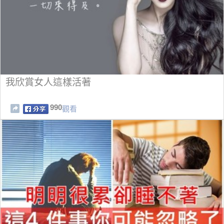
我欣賞女人這樣活著
990
觀看