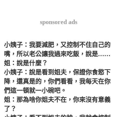
sponsored ads
小姨子：我要減肥，又控制不住自己的
嘴，所以老公讓我過來吃飯，說是……
姐：說是什麼？
小姨子：說是看到姐夫，保證你食慾下
降，還真是的，你們看看，我每天在你
們這一頓就一小碗吧。
姐：那為啥你姐夫不在，你來沒有意義
了？