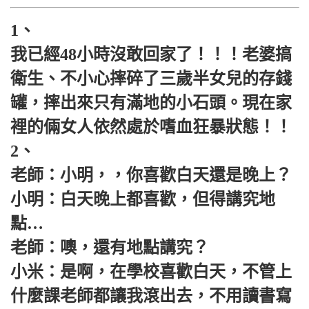
1、
我已經48小時沒敢回家了！！！老婆搞
衛生、不小心摔碎了三歲半女兒的存錢
罐，摔出來只有滿地的小石頭。現在家
裡的倆女人依然處於嗜血狂暴狀態！！
2、
老師：小明，，你喜歡白天還是晚上？
小明：白天晚上都喜歡，但得講究地
點…
老師：噢，還有地點講究？
小米：是啊，在學校喜歡白天，不管上
什麼課老師都讓我滾出去，不用讀書寫