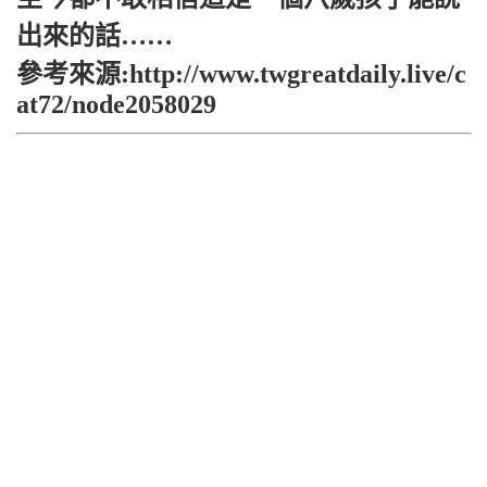
出來的話……
參考來源:http://www.twgreatdaily.live/c
at72/node2058029