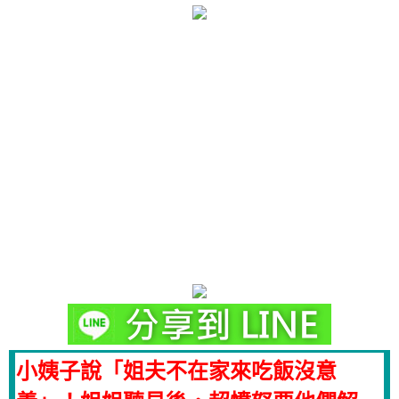
小姨子說「姐夫不在家來吃飯沒意