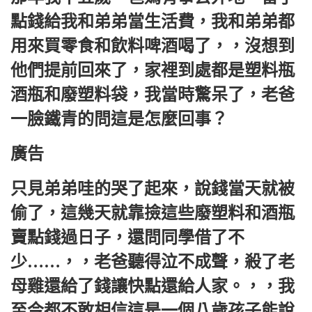
點錢給我和弟弟當生活費，我和弟弟都
用來買零食和飲料啤酒喝了，，沒想到
他們提前回來了，家裡到處都是塑料瓶
酒瓶和廢塑料袋，我當時驚呆了，老爸
一臉鐵青的問這是怎麼回事？
廣告
只見弟弟哇的哭了起來，說錢當天就被
偷了，這幾天就靠撿這些廢塑料和酒瓶
賣點錢過日子，還問同學借了不
少……，，老爸聽得泣不成聲，殺了老
母雞還給了錢讓快點還給人家。，，我
至今都不敢相信這是一個八歲孩子能說