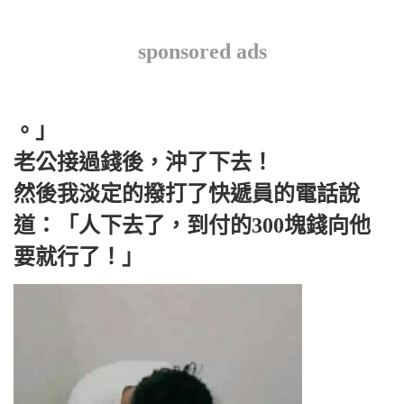
sponsored ads
。」
老公接過錢後，沖了下去！
然後我淡定的撥打了快遞員的電話說
道：「人下去了，到付的300塊錢向他
要就行了！」