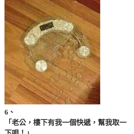
6、
「老公，樓下有我一個快遞，幫我取一
下唄！」