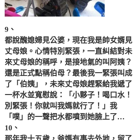
9、
都說醜媳婦見公婆，現在我是帥女婿見
丈母娘。心情特別緊張，一直糾結對未
來丈母娘的稱呼，是接地氣的叫阿姨？
還是正式點稱伯母？最後我一緊張叫成
了「伯姨」，未來丈母娘趕緊給我遞了
一杯水並寬慰說：「小夥子！喝口水！
別緊張！你就叫我媽就行了！」我
「噗」的一聲把水都噴到她臉上了…
10、
那年我十五歲，爸媽有事去外地，留了