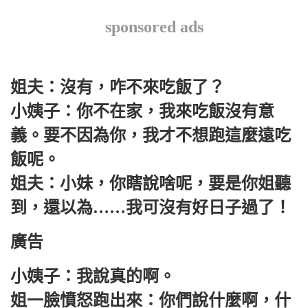
sponsored ads
姐夫：沒有，咋不來吃飯了？
小姨子：你不在家，我來吃飯沒有意
義。要不因為你，我才不想跑這麼遠吃
飯呢。
姐夫：小妹，你瞎說啥呢，要是你姐聽
到，還以為……我可沒有好日子過了！
廣告
小姨子：我說真的啊。
姐一臉憤怒跑出來：你們說什麼啊，什