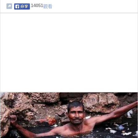
14051
觀看