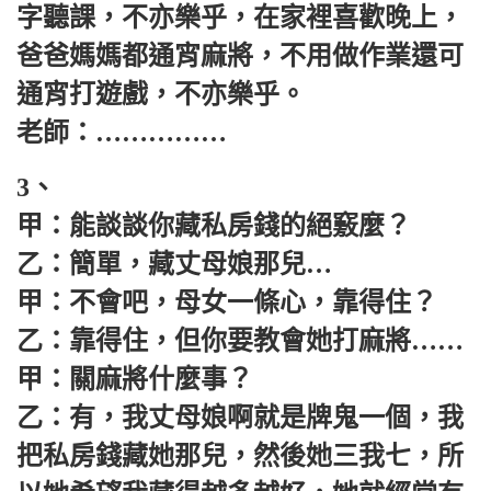
字聽課，不亦樂乎，在家裡喜歡晚上，
爸爸媽媽都通宵麻將，不用做作業還可
通宵打遊戲，不亦樂乎。
老師：……………
3、
甲：能談談你藏私房錢的絕竅麼？
乙：簡單，藏丈母娘那兒…
甲：不會吧，母女一條心，靠得住？
乙：靠得住，但你要教會她打麻將……
甲：關麻將什麼事？
乙：有，我丈母娘啊就是牌鬼一個，我
把私房錢藏她那兒，然後她三我七，所