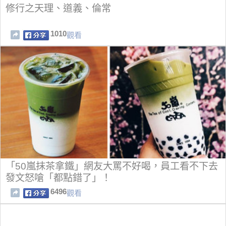
修行之天理、道義、倫常
1010
觀看
「50嵐抹茶拿鐵」網友大罵不好喝，員工看不下去
發文怒嗆「都點錯了」！
6496
觀看