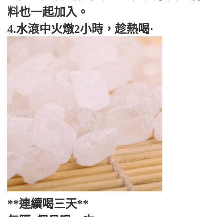
料也一起加入。
4.水滾中火燉2小時，趁熱喝·
**連續喝三天**