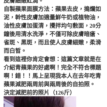
皮膚細嫩紅潤。
自製蘋果面膜方法：蘋果去皮，搗爛如
泥，幹性皮膚加適量鮮牛奶或植物油，
油性皮膚加蛋清，攪拌均勻敷面，20分
鐘後用清水洗淨，不僅可除皮膚暗瘡、
雀斑、黑斑，而且使人皮膚細嫩，柔滑
而白皙。
看到這裡你肯定會想：這篇文章就是在
介紹青蘋果的好處啊！完全不符合標題
啊！錯！！馬上呈現我本人在去年吃青
蘋果減肥兩周前與兩周後的自拍照。
決定減肥前的照片（126斤）