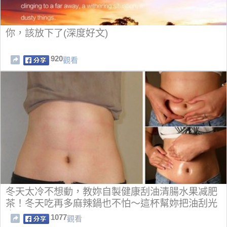
你，該放下了(深度好文)
920
觀看
冬天太冷不想動，教妳自製健康刮油清腸水果减肥
茶！冬天吃再多麻辣鍋也不怕～這杯幫妳把油刮光
光！！
1077
觀看