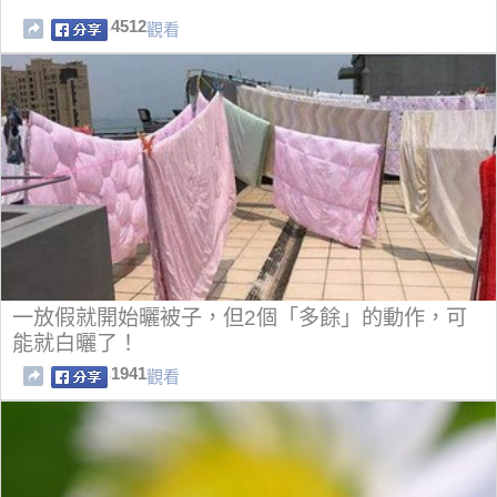
4512
觀看
一放假就開始曬被子，但2個「多餘」的動作，可
能就白曬了！
1941
觀看