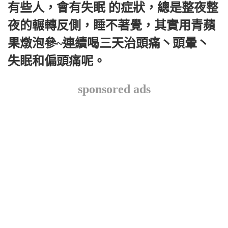
有些人，會有失眠 的症狀，總是整夜整
夜的輾轉反側，睡不著覺，其實用青蘋
果燉泡參~連續喝三天治頭痛丶頭暈丶
失眠和偏頭痛呢。
sponsored ads