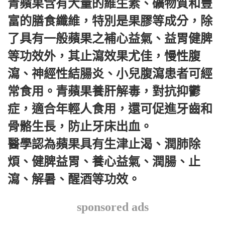
青蘋果含有大量的維生素、礦物質和豐
富的膳食纖維，特別是果膠等成分，除
了具有一般蘋果之補心益氣、益胃健脾
等功效外，其止瀉效果尤佳，慢性腹
瀉、神經性結腸炎、小兒腹瀉患者可經
常食用。青蘋果養肝解毒，對抗抑鬱
症，適合年輕人食用，還可促進牙齒和
骨骼生長，防止牙床出血。
醫學認為蘋果具有生津止渴、潤肺除
煩、健脾益胃、養心益氣、潤腸、止
瀉、解暑、醒酒等功效。
sponsored ads