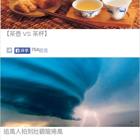
【茶壺 VS 茶杯】
754
觀看
追風人拍到壯觀龍捲風