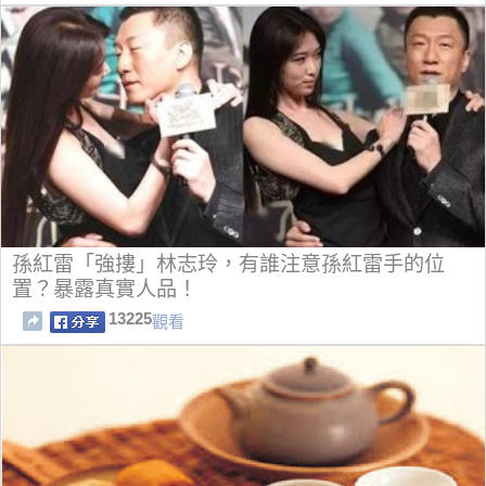
孫紅雷「強摟」林志玲，有誰注意孫紅雷手的位
置？暴露真實人品！
13225
觀看