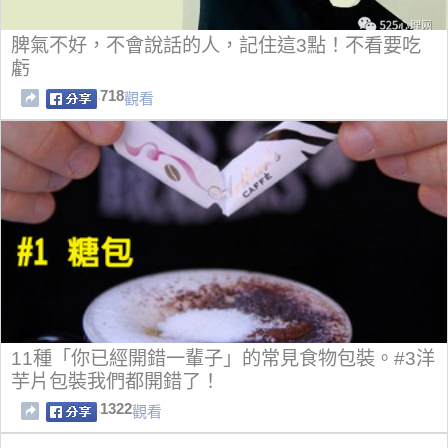
脾氣不好，不會說話的人，記住這3點！不看要吃
虧
718
觀看
11種「你已經開錯一輩子」的常見食物包裝。#3洋
芋片包裝我們都開錯了！
1322
觀看