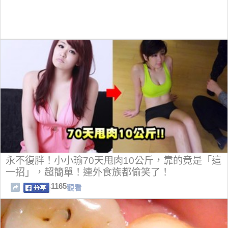
永不復胖！小小瑜70天甩肉10公斤，靠的竟是「這
一招」，超簡單！連外食族都偷笑了！
1165
觀看