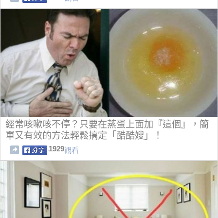
經常咳嗽咳不停？只要在蒸蛋上面加『這個』，簡
單又有效的方法輕鬆搞定「酷酷嫂」！
1929
觀看