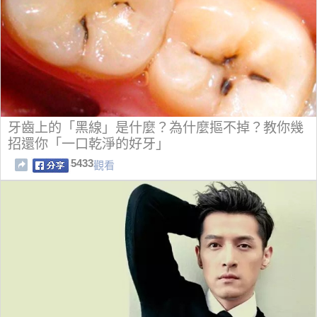
牙齒上的「黑線」是什麼？為什麼摳不掉？教你幾
招還你「一口乾淨的好牙」
5433
觀看