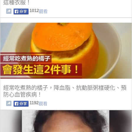
這種衣服！
1012
觀看
經常吃煮熟的橘子，降血脂、抗動脈粥樣硬化、預
防心血管疾病！
1192
觀看