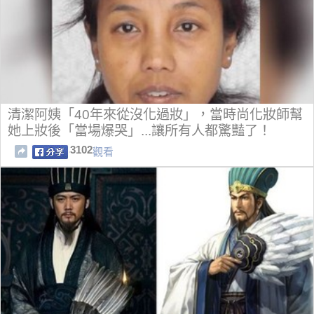
清潔阿姨「40年來從沒化過妝」，當時尚化妝師幫
她上妝後「當場爆哭」...讓所有人都驚豔了！
3102
觀看