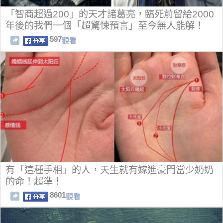
「智商超過200」的天才諸葛亮，臨死前留給2000
年後的我們一個「超驚悚預言」至今無人能解！
597
觀看
有「這種手相」的人，天生就有嫁進豪門當少奶奶
的命！超準！
8601
觀看