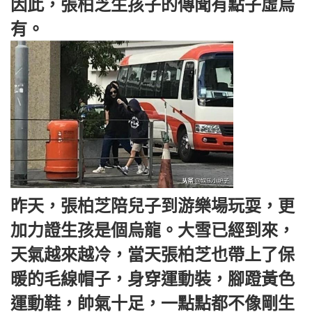
因此，張柏芝生孩子的傳聞有點子虛烏
有。
昨天，張柏芝陪兒子到游樂場玩耍，更
加力證生孩是個烏龍。大雪已經到來，
天氣越來越冷，當天張柏芝也帶上了保
暖的毛線帽子，身穿運動裝，腳蹬黃色
運動鞋，帥氣十足，一點點都不像剛生