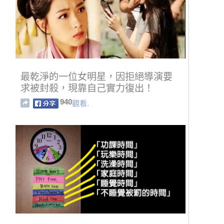
最乾淨的一位女明星，因拒絕導演要
求被封殺，現靠自己實力復出！
940
觀看.