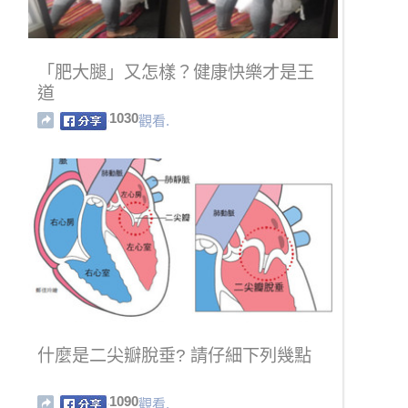
「肥大腿」又怎樣？健康快樂才是王
道
1030
觀看.
什麼是二尖瓣脫垂? 請仔細下列幾點
1090
觀看.