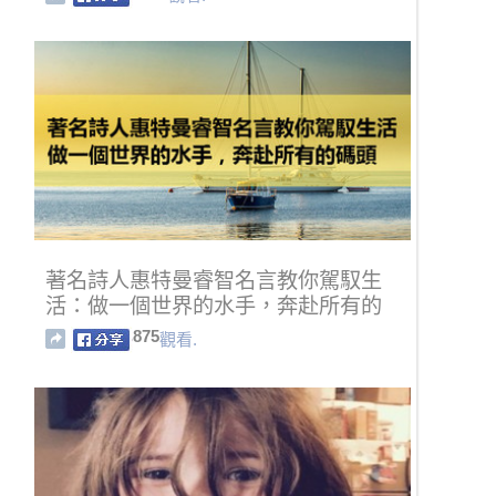
著名詩人惠特曼睿智名言教你駕馭生
活：做一個世界的水手，奔赴所有的
碼頭
875
觀看.