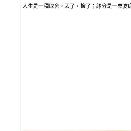
人生是一種取舍，丟了，撿了；緣分是一桌宴