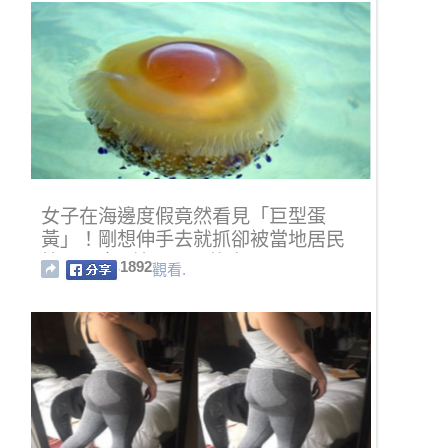
女子在海邊度假竟然看見「巨型蛋
黃」！剛想伸手去就抓卻被當地居民
拉了回來...撿回了一條命！！
1892
觀看.