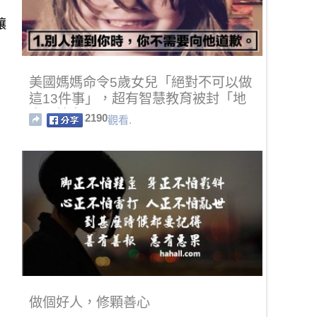
讓
美國媽媽命令5歲女兒「絕對不可以做
這13件事」，超有智慧教育被封「地
表最棒家長」！
2190
觀看.
做個好人，修顆善心