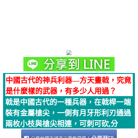
中國古代的神兵利器—方天畫戟，究竟
是什麼樣的武器，有多少人用過？
戟是中國古代的一種兵器，在戟桿一端
裝有金屬槍尖，一側有月牙形利刃通過
兩枚小枝與槍尖相連，可刺可砍,分