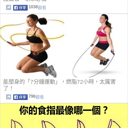
1038
觀看
能塑身的「7分鐘運動」，燃脂72小時，太厲害
了！
796
觀看