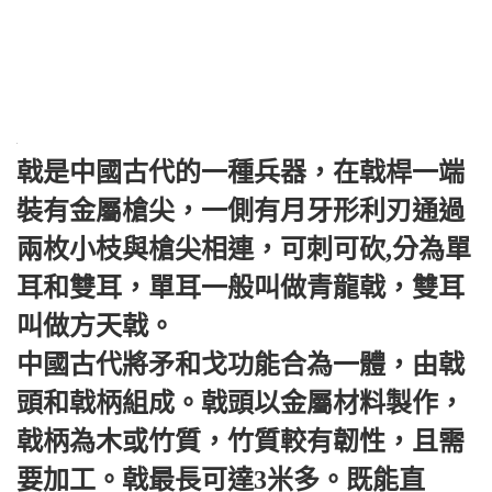
戟是中國古代的一種兵器，在戟桿一端
裝有金屬槍尖，一側有月牙形利刃通過
兩枚小枝與槍尖相連，可刺可砍,分為單
耳和雙耳，單耳一般叫做青龍戟，雙耳
叫做方天戟。
中國古代將矛和戈功能合為一體，由戟
頭和戟柄組成。戟頭以金屬材料製作，
戟柄為木或竹質，竹質較有韌性，且需
要加工。戟最長可達3米多。既能直