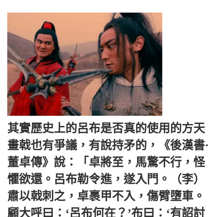
其實歷史上的呂布是否真的使用的方天
畫戟也有爭議，有說持矛的，《後漢書·
董卓傳》說：「卓將至，馬驚不行，怪
懼欲還。呂布勒令進，遂入門。（李）
肅以戟刺之，卓裹甲不入，傷臂墮車。
顧大呼曰：‘呂布何在？’布曰：‘有詔討