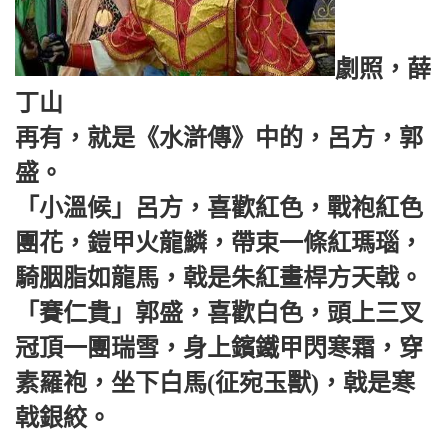
劇照，薛
丁山
再有，就是《水滸傳》中的，呂方，郭
盛。
「小溫候」呂方，喜歡紅色，戰袍紅色
團花，鎧甲火龍鱗，帶束一條紅瑪瑙，
騎胭脂如龍馬，戟是朱紅畫桿方天戟。
「賽仁貴」郭盛，喜歡白色，頭上三叉
冠頂一團瑞雪，身上鑌鐵甲閃寒霜，穿
素羅袍，坐下白馬(征宛玉獸)，戟是寒
戟銀絞。