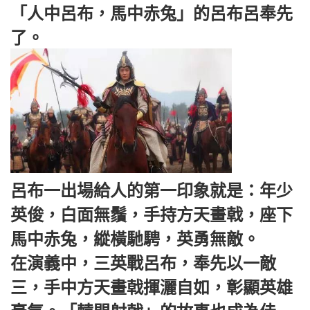
「人中呂布，馬中赤兔」的呂布呂奉先
了。
呂布一出場給人的第一印象就是：年少
英俊，白面無鬚，手持方天畫戟，座下
馬中赤兔，縱橫馳騁，英勇無敵。
在演義中，三英戰呂布，奉先以一敵
三，手中方天畫戟揮灑自如，彰顯英雄