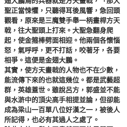
翅大鵬鳥的兵器就是方天畫戟，「那大
聖正當悚懼，只聽得耳後風響，急回頭
觀看，原來是三魔雙手舉一柄畫桿方天
戟，往大聖頭上打來。大聖急翻身爬
起，使金箍棒劈面相迎。他兩個各懷惱
怒，氣呼呼，更不打話，咬著牙，各要
相爭。這便是金翅大鵬。
其實，使方天畫戟的人物也不在少數，
能流傳下來的也就這幾位。都是武藝超
群，英雄蓋世。雖說呂方，郭盛並不能
與水滸中的頂尖高手相提並論，但卻能
成為梁山一百單八位好漢之一，被後人
所記得，也必有其過人之處了。