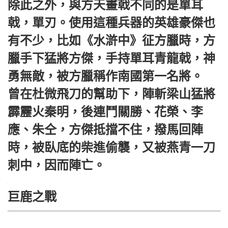
除此之外，與方天畫戟不同的是單耳
戟，單刃。使用這種兵器的英雄豪傑也
有不少，比如《水滸中》征方臘時，方
臘手下猛將方傑，手持單耳青龍戟，神
勇無敵，被方臘稱作南國第一名將。
曾在杜微飛刀的幫助下，陣斬梁山猛將
霹靂火秦明，後連鬥關勝、花榮、李
應、朱仝，方傑抵擋不住，撥馬回陣
時，被臥底的柴進偷襲，又被燕青一刀
刺中，因而陣亡。
巨鹿之戰