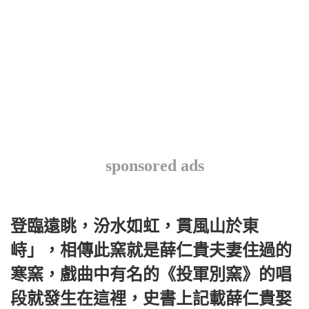
sponsored ads
登臨遠眺，汾水如虹，貫風山於東
峙」，相傳此窯就是薛仁貴夫妻住過的
寒窯，戲曲中有名的《投軍別窯》的唱
段就發生在這裡，史書上記載薛仁貴娶