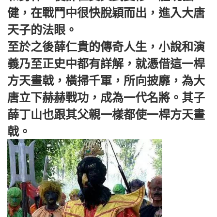
健，在戰鬥中很快脫穎而出，進入大唐
天子的法眼。
至於之後薛仁貴的傳奇人生，小說和演
義乃至正史中都有詳解，就憑借這一桿
方天畫戟，橫掃千軍，所向披靡，為大
唐立下赫赫戰功，成為一代名將。其子
薛丁山也跟其父親一樣都使一桿方天畫
戟。