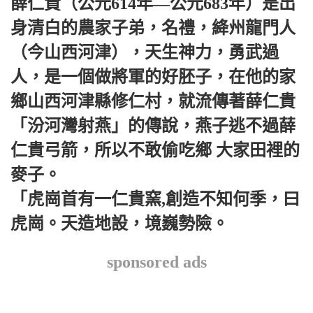
薛仁貴（公元614年—公元683年）是出
身清白的農家子弟，名禮，絳州龍門人
（今山西河津），天生神力，勇武過
人，是一個做將軍的好胚子，在他的家
鄉山西河津縣修仁村，就流傳著薛仁貴
「汾河灣射燕」的傳說，燕子逃不過薛
仁貴弓箭，所以不敢偷吃鄉 大家田裡的
麥子。
「虎崗首有一仁貴窯,創造不知何季，曰
虎崗。天造地設，境巍勢險。
sponsored ads