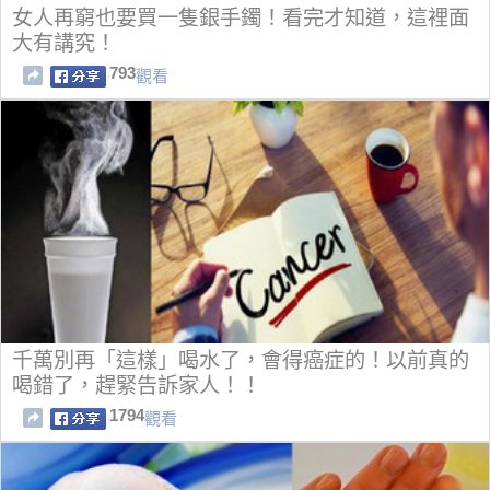
女人再窮也要買一隻銀手鐲！看完才知道，這裡面
大有講究！
793
觀看
千萬別再「這樣」喝水了，會得癌症的！以前真的
喝錯了，趕緊告訴家人！！
1794
觀看