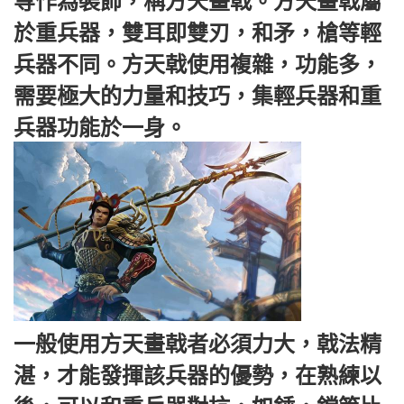
等作為裝飾，稱方天畫戟。方天畫戟屬
於重兵器，雙耳即雙刃，和矛，槍等輕
兵器不同。方天戟使用複雜，功能多，
需要極大的力量和技巧，集輕兵器和重
兵器功能於一身。
一般使用方天畫戟者必須力大，戟法精
湛，才能發揮該兵器的優勢，在熟練以