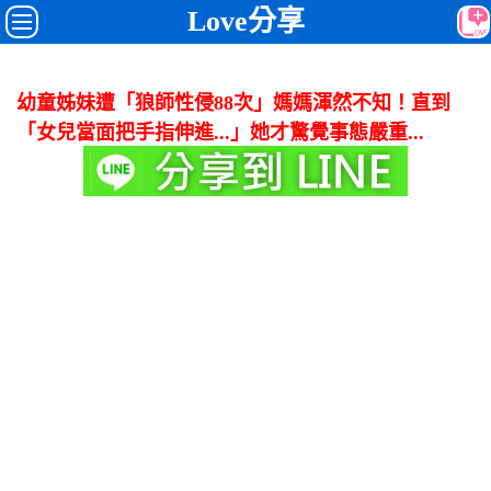
Love分享
幼童姊妹遭「狼師性侵88次」媽媽渾然不知！直到
「女兒當面把手指伸進...」她才驚覺事態嚴重...