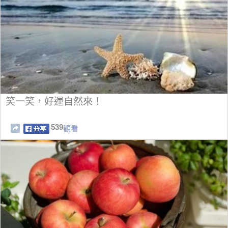
笑一笑，好運自然來！
539
觀看