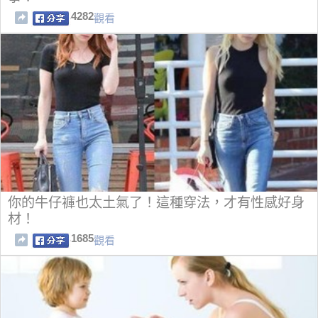
4282
觀看
你的牛仔褲也太土氣了！這種穿法，才有性感好身
材！
1685
觀看