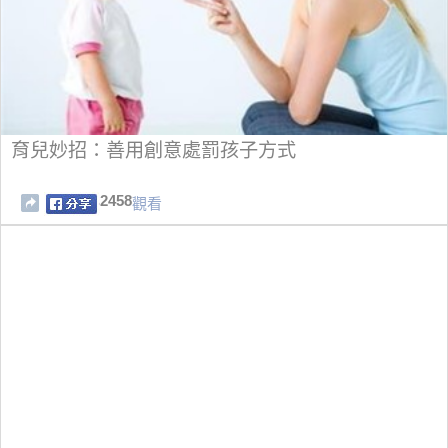
育兒妙招：善用創意處罰孩子方式
2458
觀看