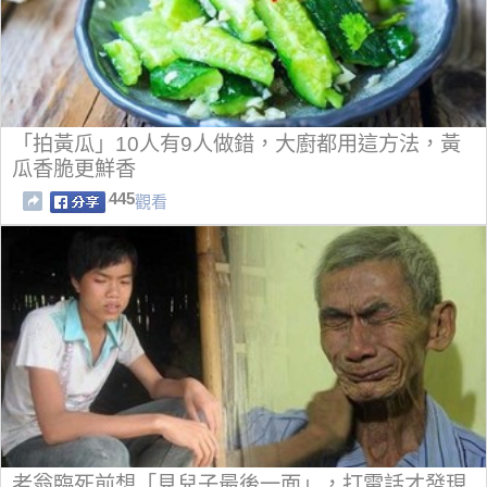
「拍黃瓜」10人有9人做錯，大廚都用這方法，黃
瓜香脆更鮮香
445
觀看
老翁臨死前想「見兒子最後一面」，打電話才發現