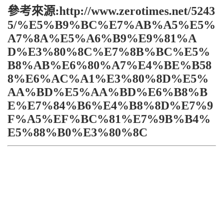
參考來源:http://www.zerotimes.net/5243
5/%E5%B9%BC%E7%AB%A5%E5%
A7%8A%E5%A6%B9%E9%81%A
D%E3%80%8C%E7%8B%BC%E5%
B8%AB%E6%80%A7%E4%BE%B58
8%E6%AC%A1%E3%80%8D%E5%
AA%BD%E5%AA%BD%E6%B8%B
E%E7%84%B6%E4%B8%8D%E7%9
F%A5%EF%BC%81%E7%9B%B4%
E5%88%B0%E3%80%8C