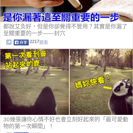
都說艾灸好，但是你卻覺得不管用？其實是你漏了
至關重要的一步——封穴
2217
觀看
30幾張讓你心情不好也會立刻好起來的「最可愛動
物的第一次瞬間」！