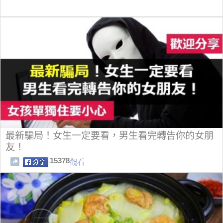
最新騙局！女生一定要看，男生看完轉告你的女朋
友！
15378
觀看