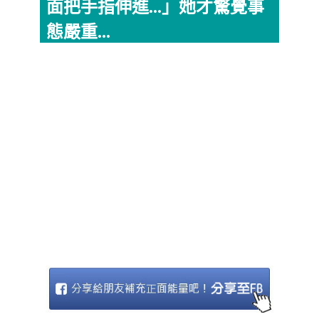
面把手指伸進...」她才驚覺事
態嚴重...