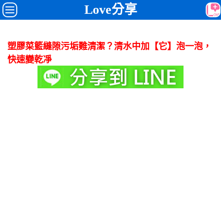
Love分享
塑膠菜籃縫隙污垢難清潔？清水中加【它】泡一泡，
快速變乾凈