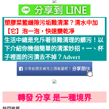
塑膠菜籃縫隙污垢難清潔？清水中加
【它】泡一泡，快速變乾凈
生活中總是充斥著很難清理的髒污！以
下介紹你幾個簡單的清潔妙招。一、杯
子裡面的污漬去不掉？Advert
轉發 分享 是一種境界
熱門推薦