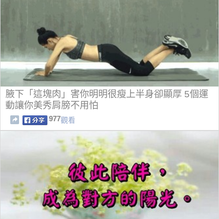
腋下「這塊肉」害你明明很瘦上半身卻顯厚 5個運
動讓你美秀肩膀不用怕
977
觀看