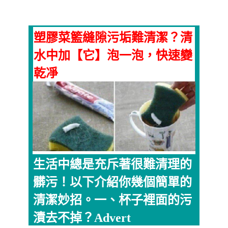
塑膠菜籃縫隙污垢難清潔？清
水中加【它】泡一泡，快速變
乾凈
生活中總是充斥著很難清理的
髒污！以下介紹你幾個簡單的
清潔妙招。一、杯子裡面的污
漬去不掉？Advert