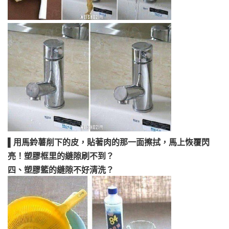
▌用馬鈴薯削下的皮，貼著肉的那一面擦拭，馬上恢覆閃
亮！塑膠框里的縫隙刷不到？
四、塑膠籃的縫隙不好清洗？