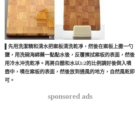
▌先用洗潔精和清水把案板清洗乾凈，然後在案板上撒一勺
鹽，用洗碗海綿蘸一點點水後，反覆擦拭案板的表面，然後
用冷水沖洗乾凈。再將白醋和水以1:2的比例調好後倒入噴
壺中，噴在案板的表面，然後放到通風的地方，自然風乾即
可。
sponsored ads