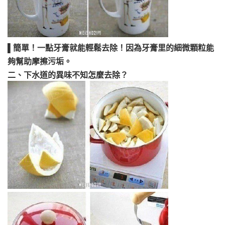
▌簡單！一點牙膏就能輕鬆去除！因為牙膏里的細微顆粒能
夠幫助摩擦污垢。
二、下水道的異味不知怎麼去除？