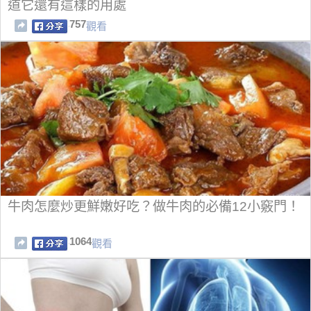
道它還有這樣的用處
757
觀看
牛肉怎麼炒更鮮嫩好吃？做牛肉的必備12小竅門！
1064
觀看