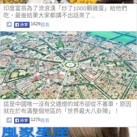
印度富翁為了流浪漢「炒了1000顆雞蛋」給他們
吃，最後結果大家都講不出話來了...
1629
觀看
這是中國唯一沒有交通燈的城市卻從不塞車，原因
就在於布滿整個地區的「世界最大八卦陣」！
1275
觀看