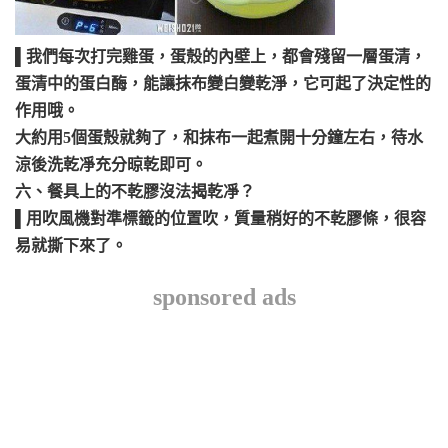
▌我們每次打完雞蛋，蛋殼的內壁上，都會殘留一層蛋清，
蛋清中的蛋白酶，能讓抹布變白變乾淨，它可起了決定性的
作用哦。
大約用5個蛋殼就夠了，和抹布一起煮開十分鐘左右，待水
涼後洗乾凈充分晾乾即可。
六、餐具上的不乾膠沒法揭乾凈？
▌用吹風機對準標籤的位置吹，質量稍好的不乾膠條，很容
易就撕下來了。
sponsored ads