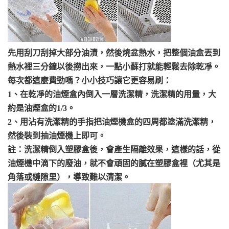
先用刮刀刮掉大部分油漬，然後燒盆熱水，把整個油盒丟到
熱水裡三分鐘以後撈出來，一點小蘇打就能輕鬆去除乾凈。
每次都這麼費勁嗎？小小技巧讓它更容易刷：
1、在乾凈的油煙盒內倒入一層洗潔精，洗潔精的用量，大
約是油煙盒的1/3。
2、用沾有洗潔精的手指把油煙機盒的四周都塗滿洗潔精，
然後裝到抽油煙機上即可。
註：洗潔精倒入塑膠盒後，會產生隔離效果，這樣的話，從
油煙機中滴下的廢油，就不會頑固的膩在塑膠盒裡（尤其是
角落或縫隙里），導致難以清潔。