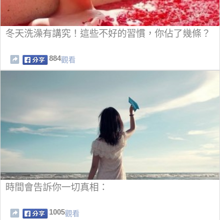
冬天洗澡有講究！這些不好的習慣，你佔了幾條？
884
觀看
時間會告訴你一切真相：
1005
觀看