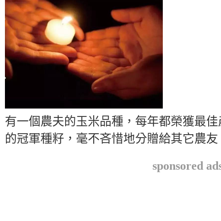
有一個農夫的玉米品種，每年都榮獲最佳
的冠軍種籽，毫不吝惜地分贈給其它農友
sponsored ad