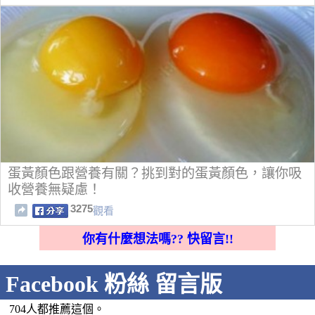
蛋黃顏色跟營養有關？挑到對的蛋黃顏色，讓你吸
收營養無疑慮！
3275
觀看
你有什麼想法嗎?? 快留言!!
Facebook 粉絲 留言版
704人都推薦這個。