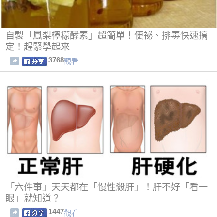
自製「鳳梨檸檬酵素」超簡單！便祕、排毒快速搞
定！趕緊學起來
3768
觀看
「六件事」天天都在「慢性殺肝」！肝不好「看一
眼」就知道？
1447
觀看