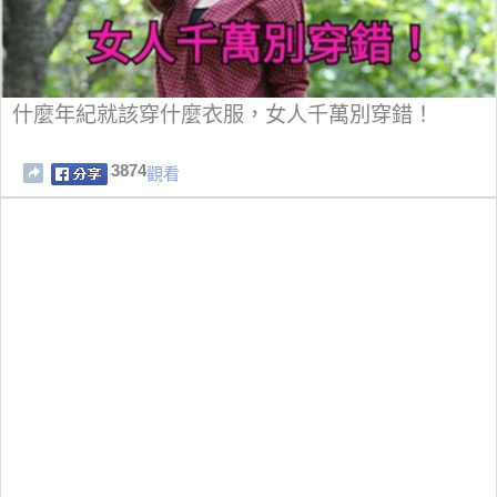
什麼年紀就該穿什麼衣服，女人千萬別穿錯！
3874
觀看