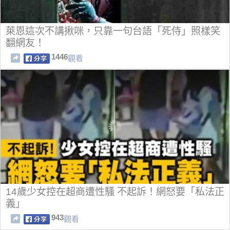
萊恩這次不講揪咪，只靠一句台語「死侍」照樣笑
翻網友！
1446
觀看
14歲少女控在超商遭性騷 不起訴！網怒要「私法正
義」
943
觀看