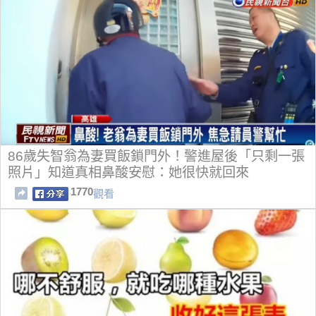
86歲失智翁為妻買飯鎖門外！警進屋後「只剩一張
照片」知道真相鼻酸安慰：她很快就回來
1770
觀看