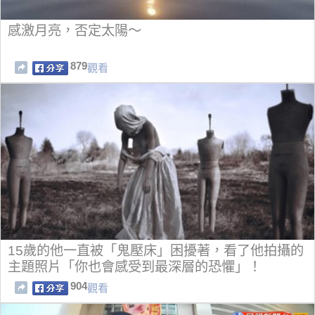
感激月亮，否定太陽～
879
觀看
15歲的他一直被「鬼壓床」困擾著，看了他拍攝的
主題照片「你也會感受到最深層的恐懼」！
904
觀看