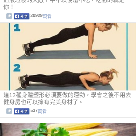
血液垃圾的天敵！中年以後還不吃，吃虧的就是
你！
20929
觀看
這12種身體塑形必須要做的運動，學會之後不用去
健身房也可以擁有完美身材了。
537
觀看