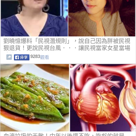
劉曉憶爆料「民視潛規則」，說自己因為胖被民視
狠退貨！更說民視台風．．．讓民視當家女星當場
臉垮反回嗆！
9283
觀看