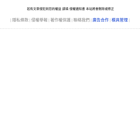
若有文章侵犯到您的權益 請瑱
侵權通知書
本站將會刪除或修正
|
隱私條款
|
侵權舉報
|
著作權保護
|
聯絡我們
|
廣告合作
|
模具管理
|