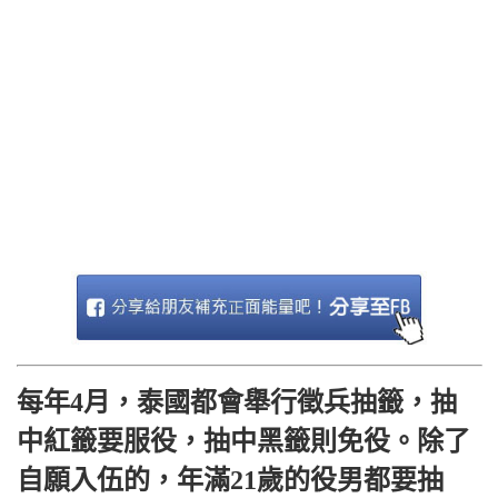
每年4月，泰國都會舉行徵兵抽籤，抽
中紅籤要服役，抽中黑籤則免役。除了
自願入伍的，年滿21歲的役男都要抽