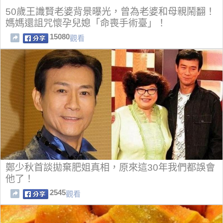
50歲王識賢老婆背景曝光，曾為老婆和母親鬧翻！
媽媽還詛咒懷孕兒媳「命喪手術臺」！
15080
觀看
鄭少秋首談拋棄肥姐真相，原來這30年我們都誤會
他了！
2545
觀看