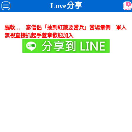
Love分享
腿軟… 泰僧侶「抽到紅籤要當兵」當場暈倒 軍人
無視直接抓起手蓋章歡迎加入