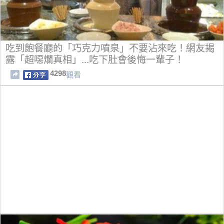
吃到飽餐廳的「巧克力噴泉」不要沾來吃！網友揭
露「超噁爛真相」...吃下肚會後悔一輩子！
4298
觀看