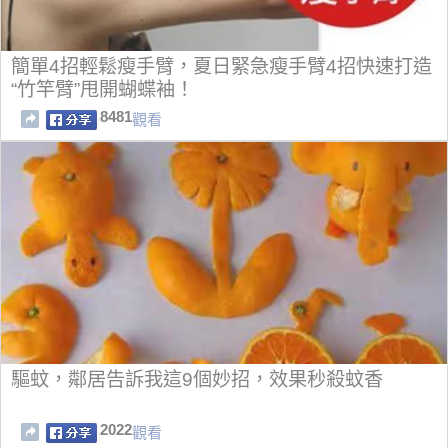
簡單4招輕鬆瘦手臂，夏日緊急瘦手臂4招快速打造
“竹竿臂”甩開蝴蝶袖！
8481
觀看
驅蚊，鄰居告訴我這9個妙招，效果秒殺蚊香
2022
觀看