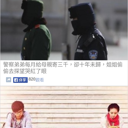
警察弟弟每月給母親寄三千，卻十年未歸，姐姐偷
偷去探望哭紅了眼
820
觀看