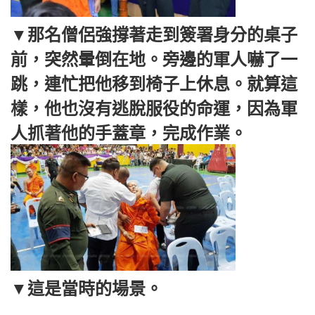
▼那名僧侶強撐著走到簽署身分的桌子
前，突然暈倒在地。旁邊的軍人嚇了一
跳，連忙把他移到椅子上休息。就算這
樣，他也沒有逃脫服役的命運，因為軍
人抓著他的手蓋章，完成作業。
▼這是當時的場景。