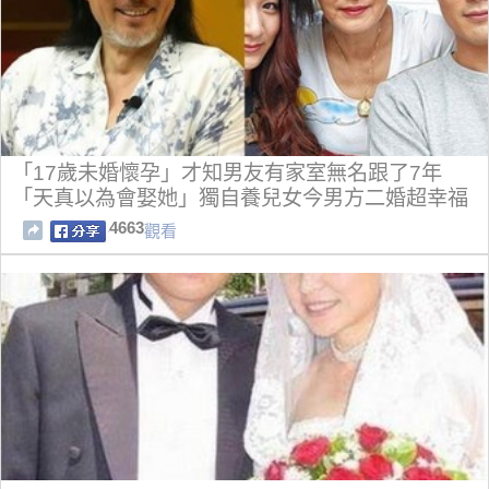
「17歲未婚懷孕」才知男友有家室無名跟了7年
「天真以為會娶她」獨自養兒女今男方二婚超幸福
4663
觀看