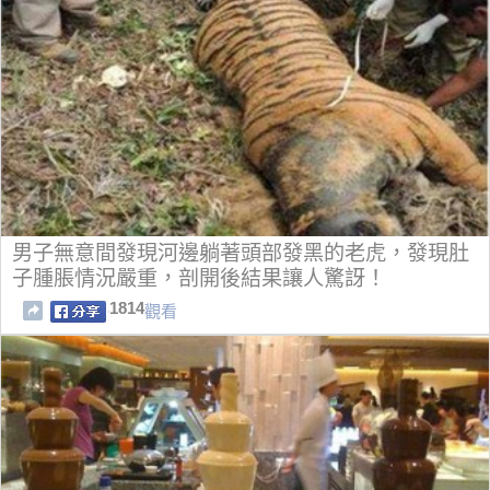
男子無意間發現河邊躺著頭部發黑的老虎，發現肚
子腫脹情況嚴重，剖開後結果讓人驚訝！
1814
觀看