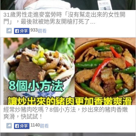
31歲男性走進麥當勞時「沒有幫走出來的女性開
門」，最後就被她男友開槍打死了…
933
觀看
經常炒豬肉吃嗎？8個小方法，炒出來的豬肉香嫩
爽滑，快試試！
1140
觀看