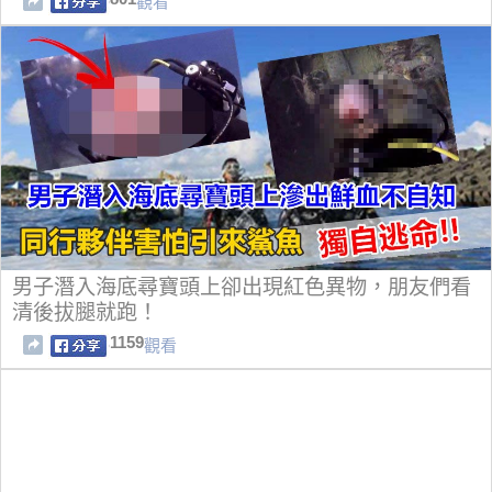
觀看
男子潛入海底尋寶頭上卻出現紅色異物，朋友們看
清後拔腿就跑！
1159
觀看