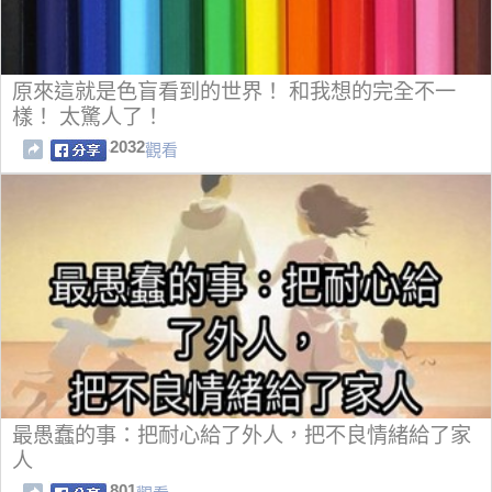
原來這就是色盲看到的世界！ 和我想的完全不一
樣！ 太驚人了！
2032
觀看
最愚蠢的事：把耐心給了外人，把不良情緒給了家
人
801