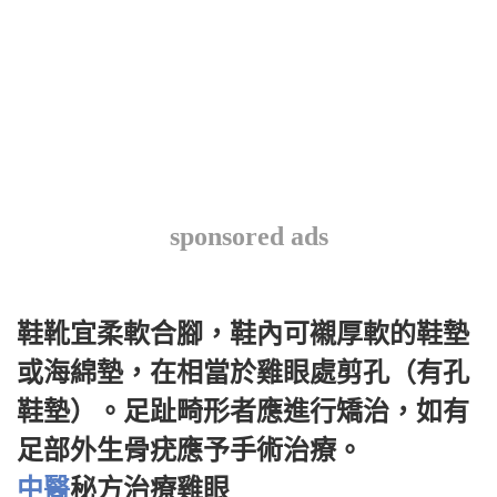
sponsored ads
鞋靴宜柔軟合腳，鞋內可襯厚軟的鞋墊
或海綿墊，在相當於雞眼處剪孔（有孔
鞋墊）。足趾畸形者應進行矯治，如有
足部外生骨疣應予手術治療。
中醫
秘方治療雞眼