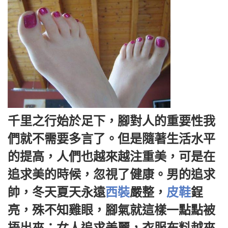
千里之行始於足下，腳對人的重要性我
們就不需要多言了。但是隨著生活水平
的提高，人們也越來越注重美，可是在
追求美的時候，忽視了健康。男的追求
帥，冬天夏天永遠
西裝
嚴整，
皮鞋
鋥
亮，殊不知雞眼，腳氣就這樣一點點被
捂出來；女人追求美麗，衣服布料越來