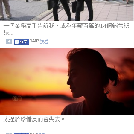
一個業務高手告訴我，成為年薪百萬的14個銷售秘
訣...
1403
觀看
太過於珍惜反而會失去。