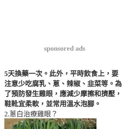
sponsored ads
5天換藥一次。此外，平時飲食上，要
注意少吃腐乳、蔥、辣椒、韭菜等。為
了預防發生雞眼，應減少摩擦和擠壓，
鞋靴宜柔軟，並常用溫水泡腳。
2.蔥白治療雞眼？