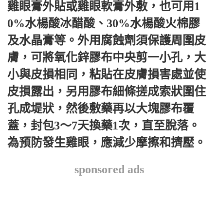
雞眼膏外貼或雞眼軟膏外敷，也可用1
0%水楊酸冰醋酸、30%水楊酸火棉膠
及水晶膏等。外用腐蝕劑須保護周圍皮
膚，可將氧化鋅膠布中央剪一小孔，大
小與皮損相同，粘貼在皮膚損害處並使
皮損露出，另用膠布細條搓成索狀圍住
孔成堤狀，然後敷藥再以大塊膠布覆
蓋，封包3～7天換藥1次，直至脫落。
為預防發生雞眼，應減少摩擦和擠壓。
sponsored ads