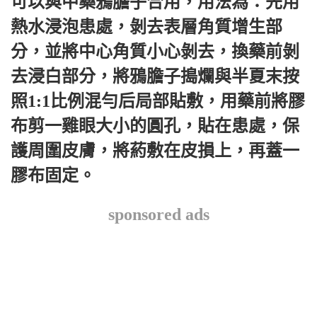
可以與中藥鴉膽子合用，用法為：先用
熱水浸泡患處，剝去表層角質增生部
分，並將中心角質小心剝去，換藥前剝
去浸白部分，將鴉膽子搗爛與半夏末按
照1:1比例混勻后局部貼敷，用藥前將膠
布剪一雞眼大小的圓孔，貼在患處，保
護周圍皮膚，將葯敷在皮損上，再蓋一
膠布固定。
sponsored ads