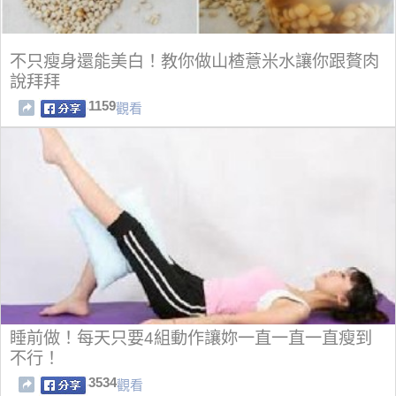
不只瘦身還能美白！教你做山楂薏米水讓你跟贅肉
說拜拜
1159
觀看
睡前做！每天只要4組動作讓妳一直一直一直瘦到
不行！
3534
觀看