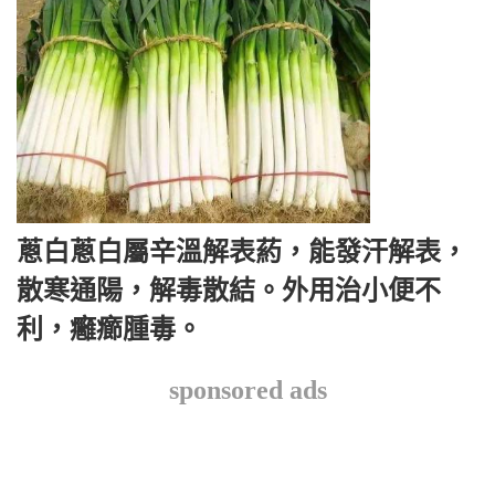
蔥白蔥白屬辛溫解表葯，能發汗解表，
散寒通陽，解毒散結。外用治小便不
利，癰癤腫毒。
sponsored ads