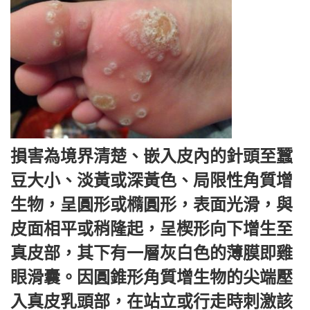
損害為境界清楚、嵌入皮內的針頭至蠶
豆大小、淡黃或深黃色、局限性角質增
生物，呈圓形或橢圓形，表面光滑，與
皮面相平或稍隆起，呈楔形向下增生至
真皮部，其下有一層灰白色的薄膜即雞
眼滑囊。因圓錐形角質增生物的尖端壓
入真皮乳頭部，在站立或行走時刺激該