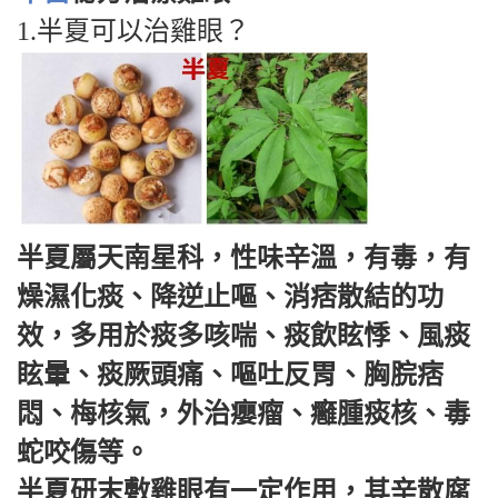
1.半夏可以治雞眼？
半夏屬天南星科，性味辛溫，有毒，有
燥濕化痰、降逆止嘔、消痞散結的功
效，多用於痰多咳喘、痰飲眩悸、風痰
眩暈、痰厥頭痛、嘔吐反胃、胸脘痞
悶、梅核氣，外治癭瘤、癰腫痰核、毒
蛇咬傷等。
半夏研末敷雞眼有一定作用，其辛散腐