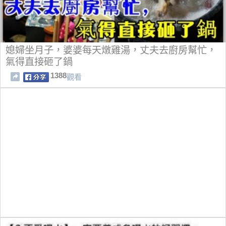
媳婦坐月子，婆婆每天燉雞湯，丈夫去廚房幫忙，
氣得直接砸了鍋
1388
觀看