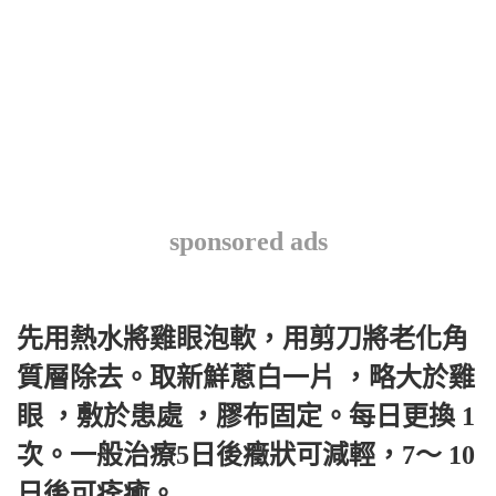
sponsored ads
先用熱水將雞眼泡軟，用剪刀將老化角
質層除去。取新鮮蔥白一片 ，略大於雞
眼 ，敷於患處 ，膠布固定。每日更換 1
次。一般治療5日後癥狀可減輕，7～ 10
日後可痊癒。