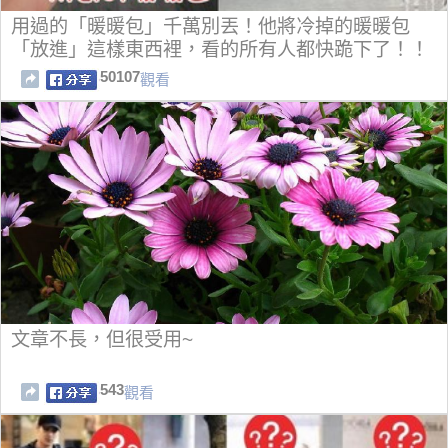
用過的「暖暖包」千萬別丟！他將冷掉的暖暖包
「放進」這樣東西裡，看的所有人都快跪下了！！
50107
觀看
文章不長，但很受用~
543
觀看