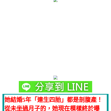
她結婚5年「連生四胎」都是剖腹產！
從未坐過月子的，她現在模樣終於曝