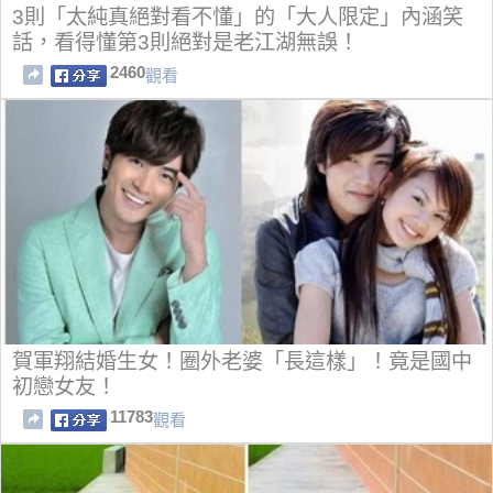
3則「太純真絕對看不懂」的「大人限定」內涵笑
話，看得懂第3則絕對是老江湖無誤！
2460
觀看
賀軍翔結婚生女！圈外老婆「長這樣」！竟是國中
初戀女友！
11783
觀看