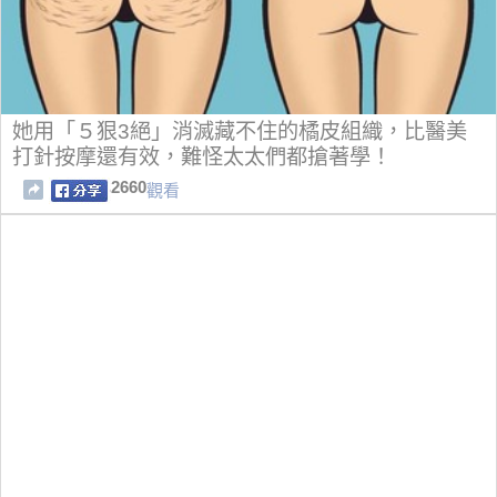
她用「５狠3絕」消滅藏不住的橘皮組織，比醫美
打針按摩還有效，難怪太太們都搶著學！
2660
觀看