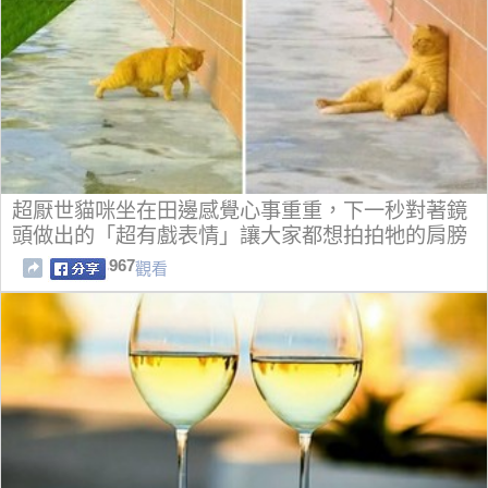
超厭世貓咪坐在田邊感覺心事重重，下一秒對著鏡
頭做出的「超有戲表情」讓大家都想拍拍牠的肩膀
啊！
967
觀看