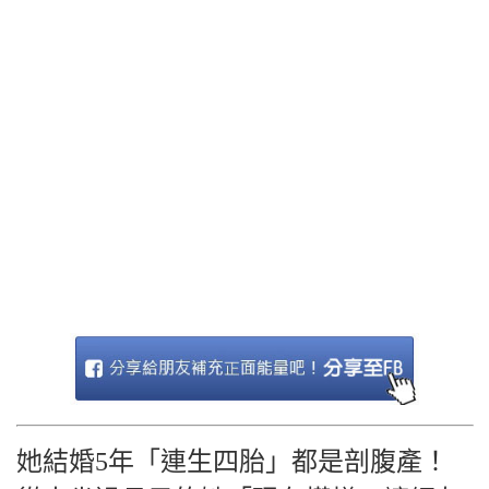
她結婚5年「連生四胎」都是剖腹產！