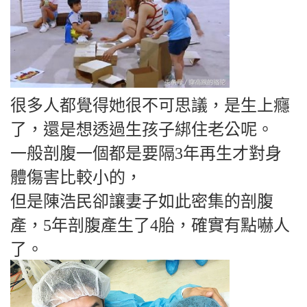
很多人都覺得她很不可思議，是生上癮
了，還是想透過生孩子綁住老公呢。
一般剖腹一個都是要隔3年再生才對身
體傷害比較小的，
但是陳浩民卻讓妻子如此密集的剖腹
產，5年剖腹產生了4胎，確實有點嚇人
了。