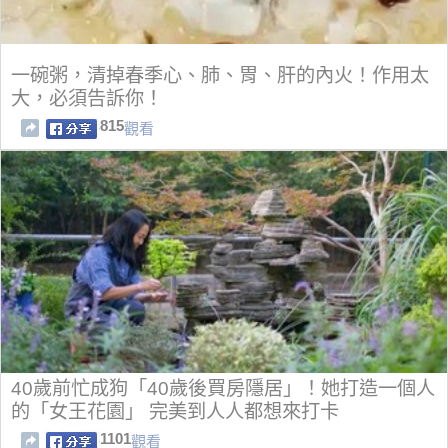
一碗粥，清掉春季心、肺、胃、肝的內火！作用太
大，必須告訴你！
815
觀看
40歲前忙成狗「40歲後買房隱居」！她打造一個人
的「女王花園」 完美到人人都想來打卡
1101
觀看