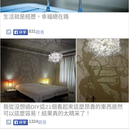
生活就是經歷，幸福總在路
831
觀看
我從沒想過DIY這21個看起來這麼昂貴的東西居然
可以這麼容易！結果真的太精采了！
1324
觀看