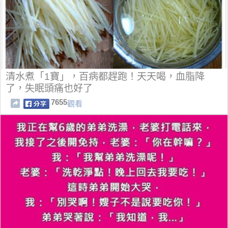
清水煮「1寶」，百病都趕跑！天天喝，血脂降
了，失眠頭痛也好了
7655
觀看