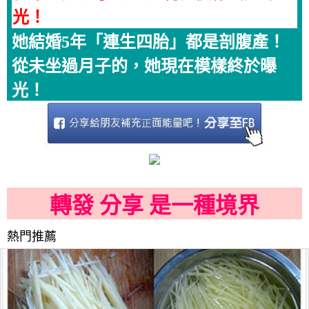
光！
她結婚5年「連生四胎」都是剖腹產！
從未坐過月子的，她現在模樣終於曝
光！
轉發 分享 是一種境界
熱門推薦