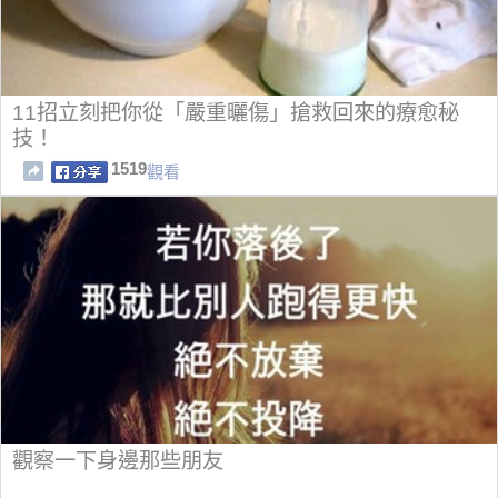
11招立刻把你從「嚴重曬傷」搶救回來的療愈秘
技！
1519
觀看
觀察一下身邊那些朋友