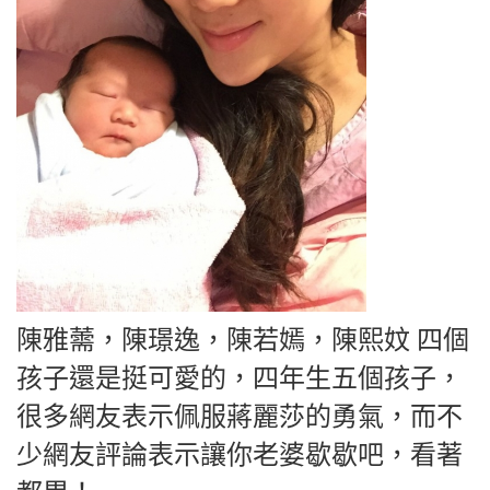
陳雅薷，陳璟逸，陳若嫣，陳熙妏 四個
孩子還是挺可愛的，四年生五個孩子，
很多網友表示佩服蔣麗莎的勇氣，而不
少網友評論表示讓你老婆歇歇吧，看著