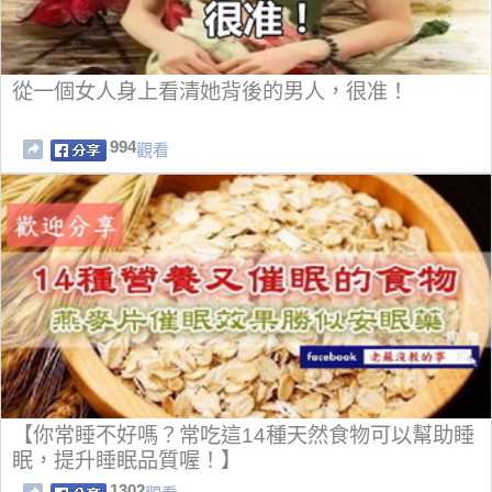
從一個女人身上看清她背後的男人，很准！
994
觀看
【你常睡不好嗎？常吃這14種天然食物可以幫助睡
眠，提升睡眠品質喔！】
1302