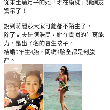
從未坐過月子的她「現在模樣」讓網友
驚呆了！
說到蔣麗莎大家可能都不陌生了，
除了丈夫是陳浩民，她在貴圈的生育能
力，是出了名的會生孩子。
結婚5年生4胎，關鍵4胎全都是剖腹
產。