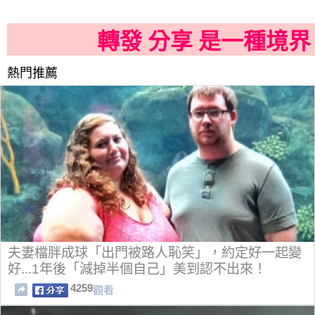
轉發 分享 是一種境界
熱門推薦
夫妻檔胖成球「出門被路人恥笑」，約定好一起變
好...1年後「減掉半個自己」美到認不出來！
4259
觀看