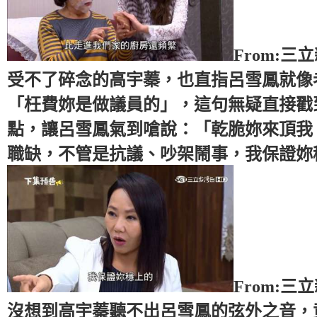
From:三
受不了碎念的高宇蓁，也直指呂雪鳳就像
「枉費妳是做議員的」，這句無疑直接戳
點，讓呂雪鳳氣到嗆說：「乾脆妳來頂我
職缺，不管是抗議、吵架鬧事，我保證妳
From:三
沒想到高宇蓁聽不出呂雪鳳的弦外之音，