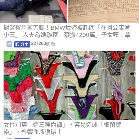
對警察用剪刀腳！BMW貴婦被起底「在阿公店當
小三」 人夫為她離家「豪撒4200萬」子女嘆：拿
她沒轍
227263
觀看
女性別穿「這三種內褲」，容易造成「細菌感
染」，影響血液循環！