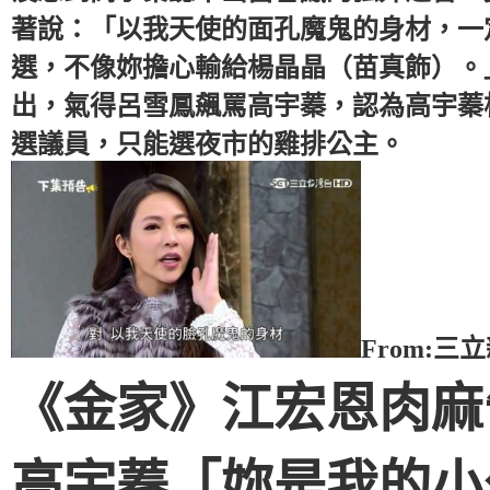
著說：「以我天使的面孔魔鬼的身材，一
選，不像妳擔心輸給楊晶晶（苗真飾）。
出，氣得呂雪鳳飆罵高宇蓁，認為高宇蓁
選議員，只能選夜市的雞排公主。
From:三
《金家》江宏恩肉麻
高宇蓁「妳是我的小