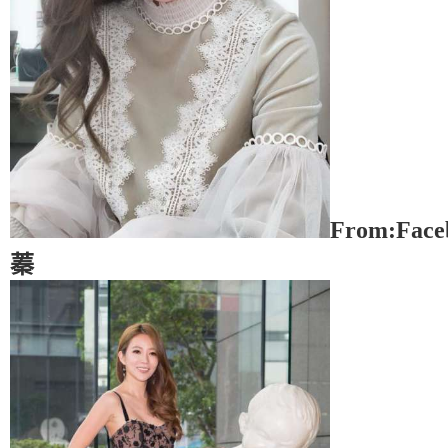
From:Fac
蓁