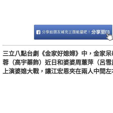
三立八點台劇《金家好媳婦》中，金家呆
蓉（高宇蓁飾）近日和婆婆周蕙萍（呂雪
上演婆媳大戰，讓江宏恩夾在兩人中間左