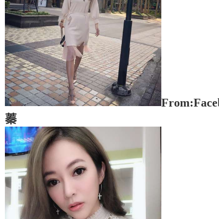
From:Fac
蓁