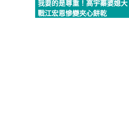
我要的是尊重！高宇蓁婆媳大
戰江宏恩慘變夾心餅乾