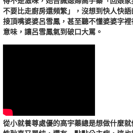
得不是滋味，她告誡媳婦高宇蓁「回娘家
不要比走廚房還頻繁」，沒想到快人快語
接頂嘴婆婆呂雪鳳，甚至聽不懂婆婆字裡
意味，讓呂雪鳳氣到破口大罵。
從小就養尊處優的高宇蓁總是想做什麼就