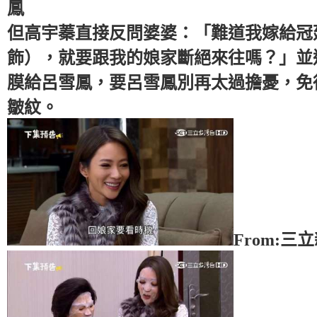
鳳
但高宇蓁直接反問婆婆：「難道我嫁給冠
飾），就要跟我的娘家斷絕來往嗎？」並
膜給呂雪鳳，要呂雪鳳別再太過擔憂，免
皺紋。
From:三