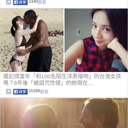
1440
觀看
還記得當年「和100名陌生洋男接吻」的台灣女孩
嗎？8年後「被詛咒性侵」的她現在....
15399
觀看