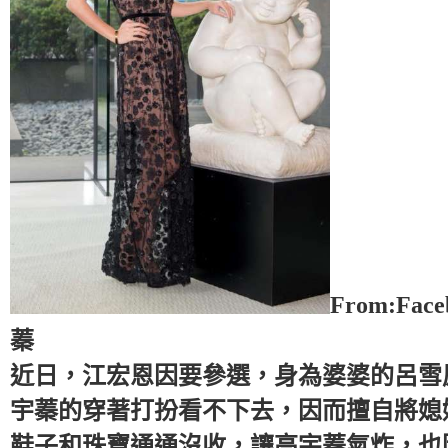
From:Fac
蓁
近日，江宏恩因要參選，身為婆婆的呂雪
宇蓁的穿著打扮看不下去，因而擅自將媳
鞋子和珠寶通通沒收，讓高宇蓁氣炸，也