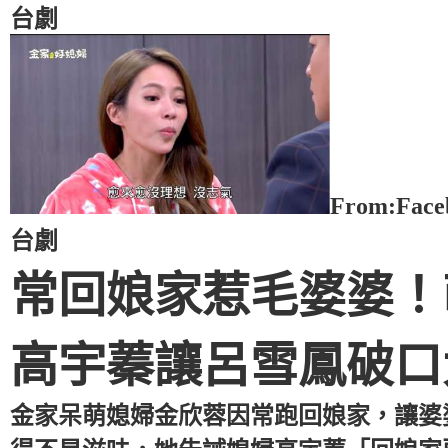
台劇
From:Fac
台劇
常回娘家惹毛婆婆！
高宇蓁讓呂雪鳳破
金家呆萌媳婦金欣蓉因常跑回娘家，讓婆