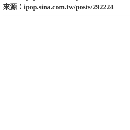
來源：ipop.sina.com.tw/posts/292224