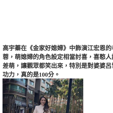
高宇蓁在《金家好媳婦》中飾演江宏恩的
蓉，萌媳婦的角色設定相當討喜，喜憨人
差萌，讓觀眾都笑出來，特別是對婆婆呂
功力，真的是100分。