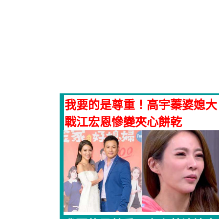
我要的是尊重！高宇蓁婆媳大
戰江宏恩慘變夾心餅乾