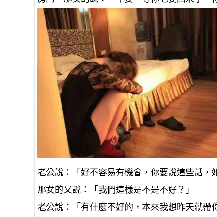
老公說：「好不容易有機會，你要說這些話，
那女的又說：「我們這樣是不是不好？」
老公說：「有什麼不好的，本來我想昨天就帶你回來的，