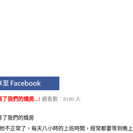
我們的婚房...!
觀看數：8180 人
砸了我們的婚房
得他不正常了，每天八小時的上班時間，經常都要等到晚