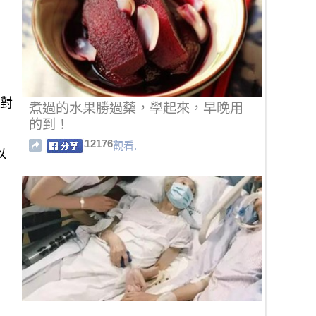
對
煮過的水果勝過藥，學起來，早晚用
的到！
12176
觀看.
以