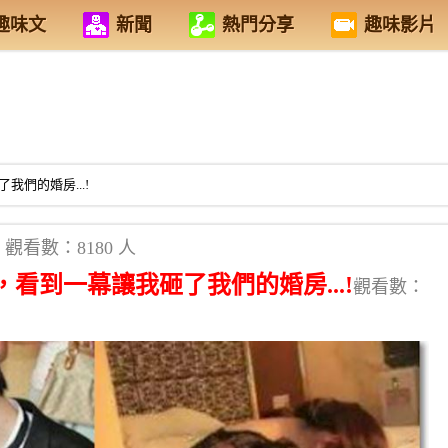
趣味文
新聞
熱門分享
趣味影片
們的婚房...!
觀看數：8180 人
看到一幕讓我砸了我們的婚房...!
觀看數：