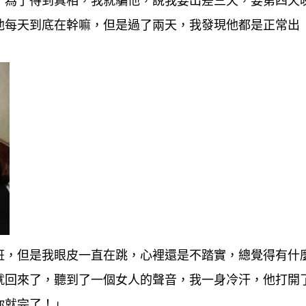
，為了得到真相，我就騙他，說我要出差三天，要第四天
他每天到底在幹嘛，但是過了兩天，我發現他都是正常出
班，但是我眼皮一直在跳，心裡還是不踏實，總覺得有什
就回來了，聽到了一個女人的聲音，我一身冷汗，他打開
你就完了！」