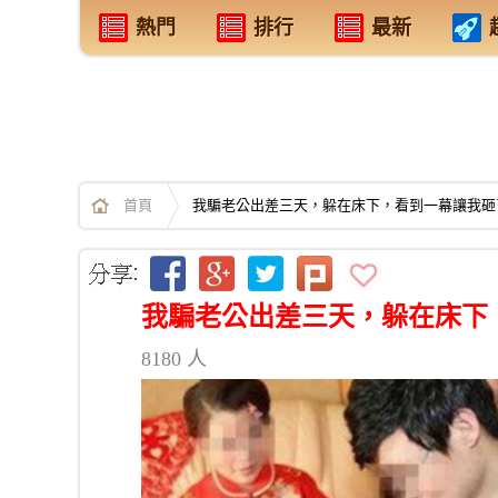
熱門
排行
最新
首頁
我騙老公出差三天，躲在床下，看到一幕讓我砸了我
我騙老公出差三天，躲在床下，
8180 人