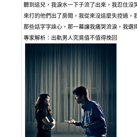
聽到這兒，我淚水一下子流了出來，我忍住沒
來打的他們出了房間，我從來沒這麼失控過，
那些話字字誅心，那一幕讓我痛哭流淚，我選
專家解析：出軌男人究竟值不值得挽回