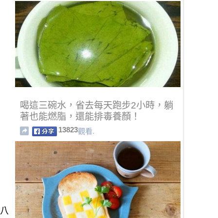
喝這三碗水，省去每天跑步2小時，躺
著也能燃脂，還能排毒養顏！
13823
觀看.
上八