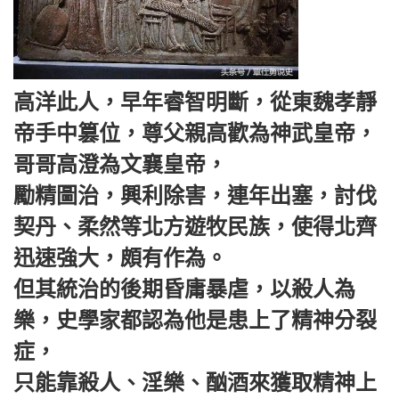
高洋此人，早年睿智明斷，從東魏孝靜
帝手中篡位，尊父親高歡為神武皇帝，
哥哥高澄為文襄皇帝，
勵精圖治，興利除害，連年出塞，討伐
契丹、柔然等北方遊牧民族，使得北齊
迅速強大，頗有作為。
但其統治的後期昏庸暴虐，以殺人為
樂，史學家都認為他是患上了精神分裂
症，
只能靠殺人、淫樂、酗酒來獲取精神上