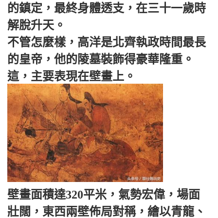
的鎮定，最終身體透支，在三十一歲時
解脫升天。
不管怎麼樣，高洋是北齊執政時間最長
的皇帝，他的陵墓裝飾得豪華隆重。
這，主要表現在壁畫上。
壁畫面積達320平米，氣勢宏偉，場面
壯闊，東西兩壁佈局對稱，繪以青龍、