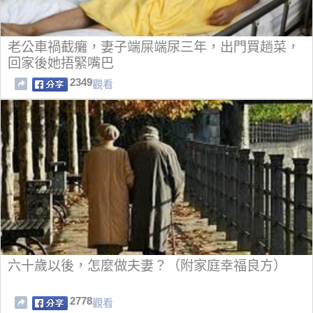
老公車禍截癱，妻子端屎端尿三年，出門買趟菜，
回家後她捂緊嘴巴
2349
觀看
六十歲以後，怎麼做夫妻？（附家庭幸福良方）
2778
觀看