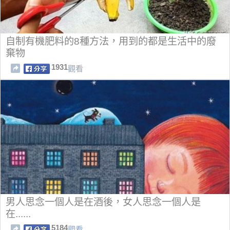
自制有機肥料的8種方法，用到的都是生活中的廢
棄物
1931
觀看
男人思念一個人是在酒後，女人思念一個人是
在......
5184
觀看