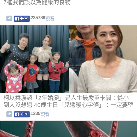
7種我們誤以為健康的食物
235789
觀看
柯以柔淚認「2年婚變」是人生最嚴重卡關：從小
到大沒想過 40歲生日「兒遞暖心字條」：一定要堅
強
1235
觀看