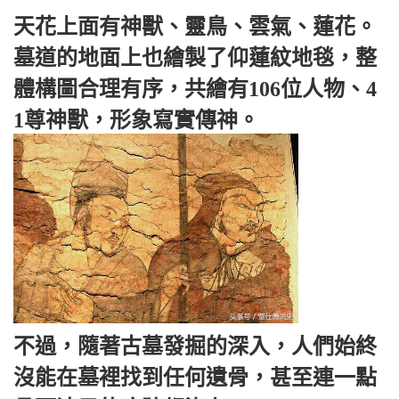
天花上面有神獸、靈鳥、雲氣、蓮花。
墓道的地面上也繪製了仰蓮紋地毯，整
體構圖合理有序，共繪有106位人物、4
1尊神獸，形象寫實傳神。
不過，隨著古墓發掘的深入，人們始終
沒能在墓裡找到任何遺骨，甚至連一點