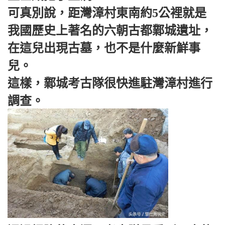
可真別說，距灣漳村東南約5公裡就是
我國歷史上著名的六朝古都鄴城遺址，
在這兒出現古墓，也不是什麼新鮮事
兒。
這樣，鄴城考古隊很快進駐灣漳村進行
調查。