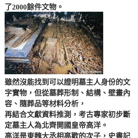
了2000餘件文物。
雖然沒能找到可以證明墓主人身份的文
字實物，但從墓葬形制、結構、壁畫內
容、隨葬品等材料分析，
再結合文獻資料推測，考古專家初步斷
定墓主人為北齊開國皇帝高洋。
高洋是東魏大丞相高歡的次子，史書記