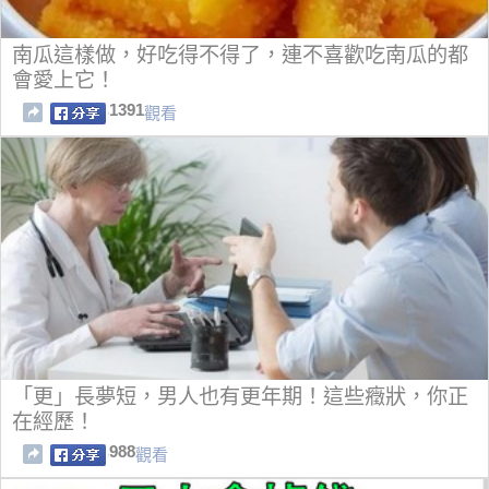
南瓜這樣做，好吃得不得了，連不喜歡吃南瓜的都
會愛上它！
1391
觀看
「更」長夢短，男人也有更年期！這些癥狀，你正
在經歷！
988
觀看