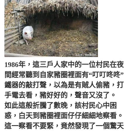
1986年，這三戶人家中的一位村民在夜
間經常聽到自家豬圈裡面有“叮叮咚咚”
鐵器的敲打聲，以為是有賊人偷豬，打
手電去看，豬好好的，聲音又沒了。
如此這般折騰了數晚，該村民心中困
惑，白天到豬圈裡面仔仔細細地察看。
這一察看不要緊，竟然發現了一個驚天