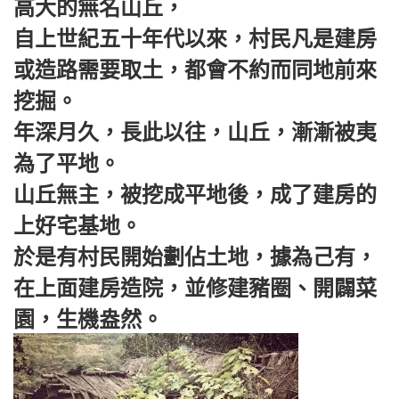
高大的無名山丘，
自上世紀五十年代以來，村民凡是建房
或造路需要取土，都會不約而同地前來
挖掘。
年深月久，長此以往，山丘，漸漸被夷
為了平地。
山丘無主，被挖成平地後，成了建房的
上好宅基地。
於是有村民開始劃佔土地，據為己有，
在上面建房造院，並修建豬圈、開闢菜
園，生機盎然。