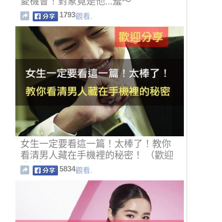
愛機會！對象竟是他...羞～
1793
觀看.
女生一定要看這一篇！太棒了！教你
看清男人藏在手機裡的秘密！ （歡迎
分享） ...
5834
觀看.