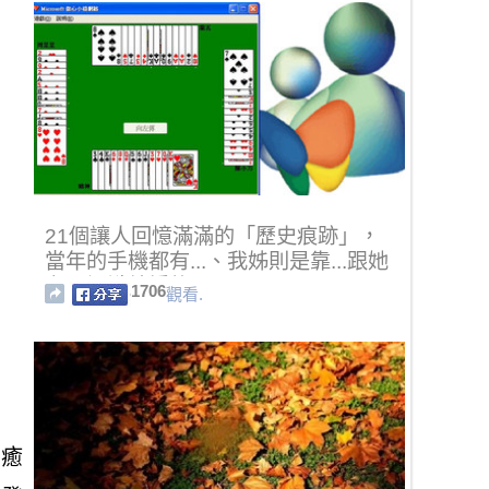
21個讓人回憶滿滿的「歷史痕跡」，
當年的手機都有...、我姊則是靠...跟她
老公認識結婚的...
1706
觀看.
治癒