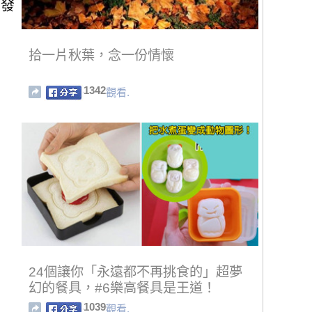
了發
拾一片秋葉，念一份情懷
1342
觀看.
24個讓你「永遠都不再挑食的」超夢
幻的餐具，#6樂高餐具是王道！
1039
觀看.