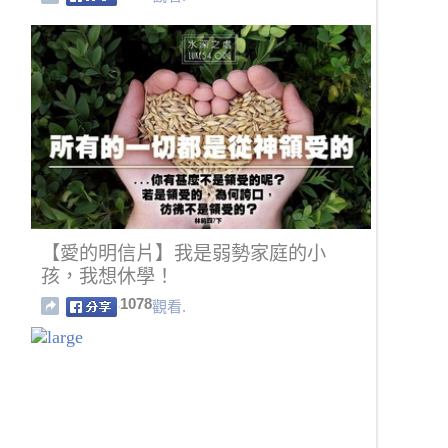
期
【愛的明信片】我是弱勢家庭的小
孩，我想休學！
1078
觀看.