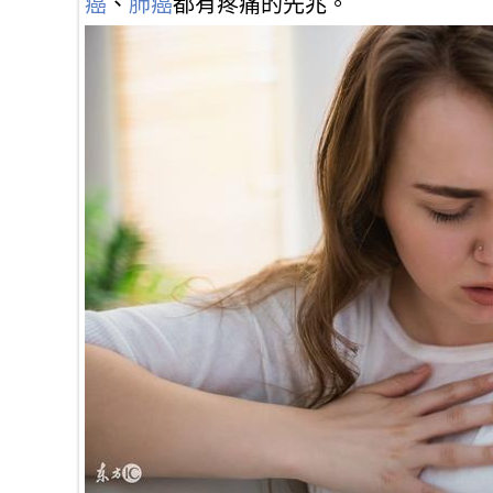
癌
、
肺癌
都有疼痛的先兆。