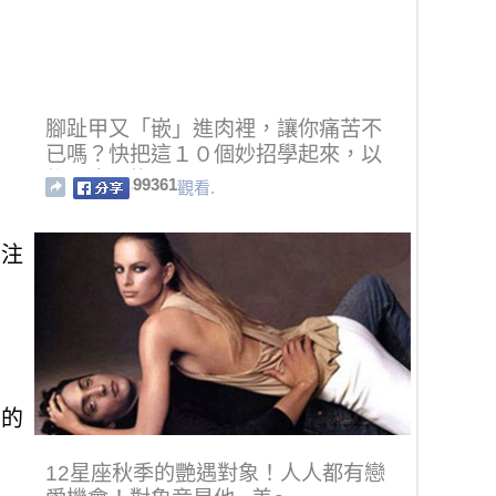
腳趾甲又「嵌」進肉裡，讓你痛苦不
已嗎？快把這１０個妙招學起來，以
後再也不擔心了！
99361
觀看.
要注
上的
腸
12星座秋季的艷遇對象！人人都有戀