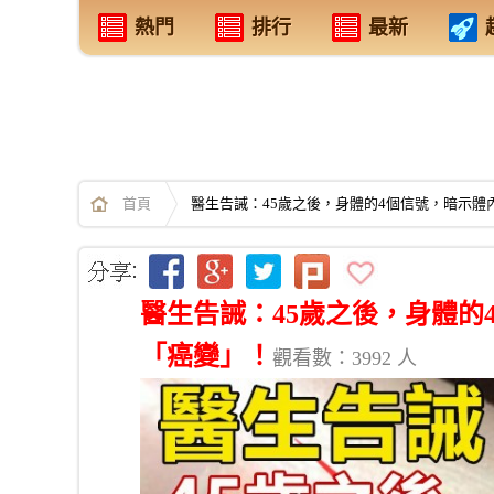
熱門
排行
最新
首頁
醫生告誡：45歲之後，身體的4個信號，暗示
醫生告誡：45歲之後，身體的
「癌變」！
觀看數：3992 人