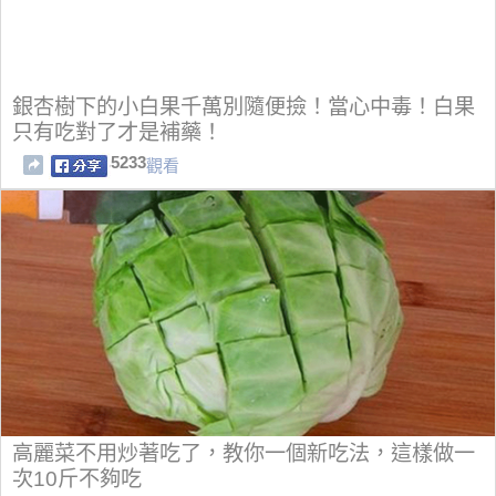
銀杏樹下的小白果千萬別隨便撿！當心中毒！白果
只有吃對了才是補藥！
5233
觀看
高麗菜不用炒著吃了，教你一個新吃法，這樣做一
次10斤不夠吃