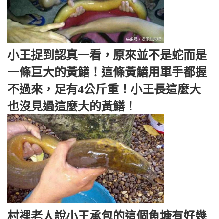
小王捉到認真一看，原來並不是蛇而是
一條巨大的黃鱔！這條黃鱔用單手都握
不過來，足有4公斤重！小王長這麼大
也沒見過這麼大的黃鱔！
村裡老人說小王承包的這個魚塘有好幾