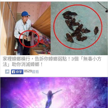
家裡蟑螂橫行，告訴你蟑螂弱點！3個「無毒小方
法」助你消滅蟑螂！
8529
觀看