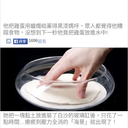
他把雞蛋用蠟燭給薰得黑漆媽呼，眾人都覺得他糟
蹋食物，沒想到下一秒他竟把雞蛋放進水中!
1696
觀看
她把一塊黏土放進裝了白沙的玻璃缸後，只花了一
點時間…療癒到壓力全消的「海景」就出現了！