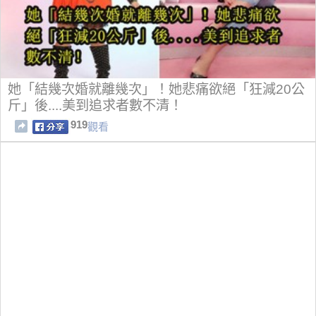
她「結幾次婚就離幾次」！她悲痛欲絕「狂減20公
斤」後....美到追求者數不清！
919
觀看