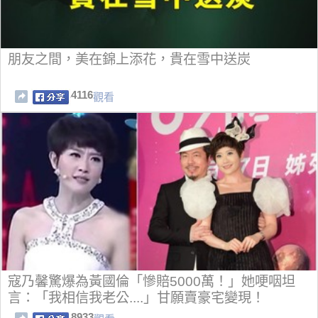
朋友之間，美在錦上添花，貴在雪中送炭
4116
觀看
寇乃馨驚爆為黃國倫「慘賠5000萬！」她哽咽坦
言：「我相信我老公....」甘願賣豪宅變現！
8933