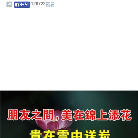
126722
觀看