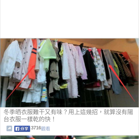
冬季晒衣服難干又有味？用上這幾招，就算沒有陽
台衣服一樣乾的快！
3716
觀看