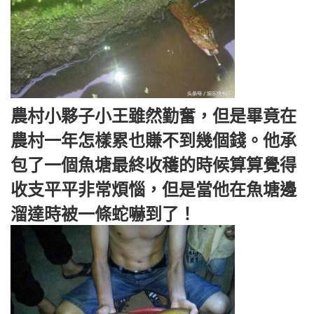
農村小夥子小王雖然勤奮，但是畢竟在
農村一年怎樣累也賺不到幾個錢。他承
包了一個魚塘最終收穫的時候算算覺得
收支平平非常煩惱，但是當他在魚塘邊
溜達時被一條蛇嚇到了！