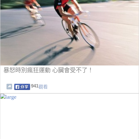
暴怒時別瘋狂運動 心臟會受不了！
941
觀看