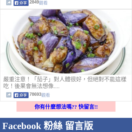
2849
觀看
嚴重注意！「茄子」對人體很好，但絕對不能這樣
吃！後果會無法想像....
78693
觀看
你有什麼想法嗎?? 快留言!!
Facebook 粉絲 留言版