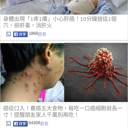
身體出現「1疼1癢」小心肝癌！10分鐘按這1個
穴，排肝毒，消肝火
1868
觀看
癌從口入！養癌五大食物，每吃一口癌細胞就長一
寸！提醒朋友家人千萬別再吃！
84308
觀看