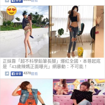
觀看
正妹靠「超不科學鉛筆長腿」爆紅全國，本尊起底
是「43歲辣媽正面曝光」網暴動：不可能！
4370
觀看