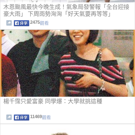
木恩颱風最快今晚生成！氣象局發警報「全台迎接
豪大雨」 下周雨勢洶洶「好天氣要再等等」
2475
觀看
楊千霈只愛富豪 同學爆：大學就挑這種
11469
觀看