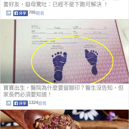
書好友，嶽母驚吐：已經不是下跪可解決 ！
785
觀看
寶寶出生，醫院為什麼要留腳印？醫生沒告知，但
家長們必須要知道！
1324
觀看