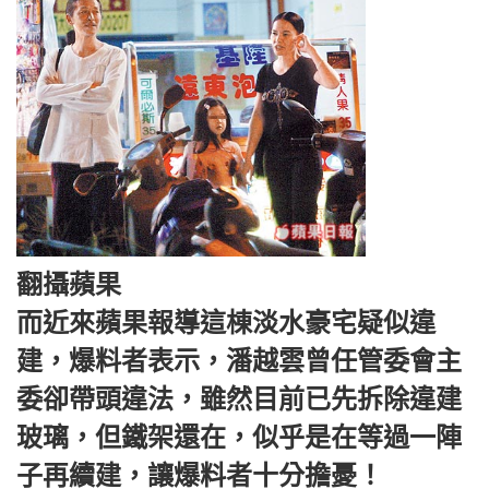
翻攝蘋果
而近來蘋果報導這棟淡水豪宅疑似違
建，爆料者表示，潘越雲曾任管委會主
委卻帶頭違法，雖然目前已先拆除違建
玻璃，但鐵架還在，似乎是在等過一陣
子再續建，讓爆料者十分擔憂！