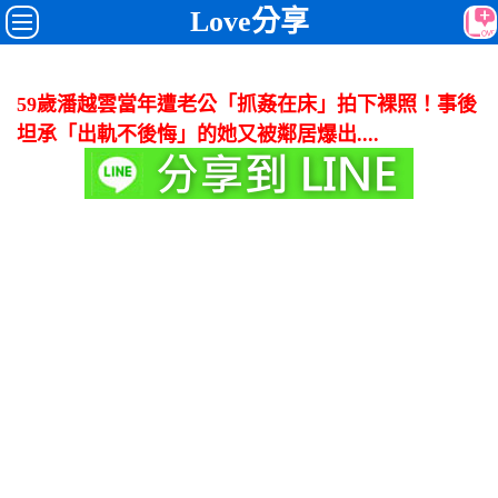
Love分享
59歲潘越雲當年遭老公「抓姦在床」拍下裸照！事後
坦承「出軌不後悔」的她又被鄰居爆出....