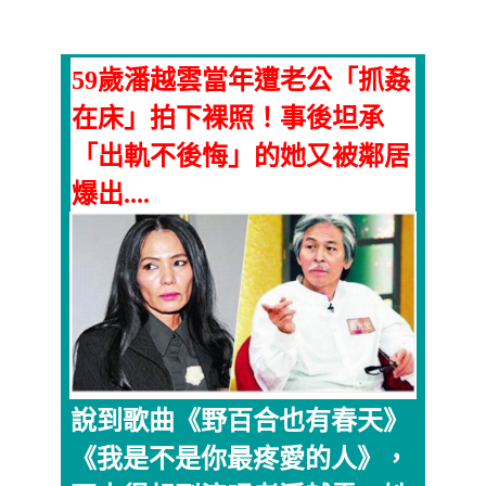
59歲潘越雲當年遭老公「抓姦
在床」拍下裸照！事後坦承
「出軌不後悔」的她又被鄰居
爆出....
說到歌曲《野百合也有春天》
《我是不是你最疼愛的人》，