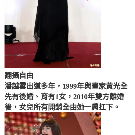
翻攝自由
潘越雲出道多年，1999年與畫家黃光全
先有後婚、育有1女，2010年雙方離婚
後，女兒所有開銷全由她一肩扛下。