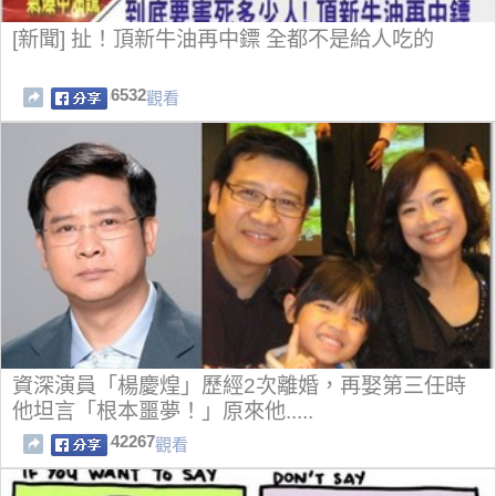
[新聞] 扯！頂新牛油再中鏢 全都不是給人吃的
6532
觀看
資深演員「楊慶煌」歷經2次離婚，再娶第三任時
他坦言「根本噩夢！」原來他.....
42267
觀看