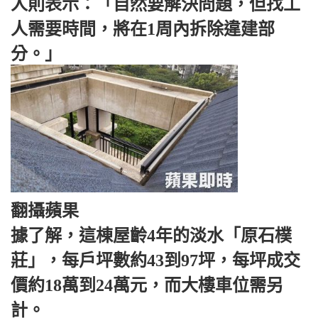
人則表示：「自然要解決問題，但找工
人需要時間，將在1周內拆除違建部
分。」
翻攝蘋果
據了解，這棟屋齡4年的淡水「原石樸
莊」，每戶坪數約43到97坪，每坪成交
價約18萬到24萬元，而大樓車位需另
計。