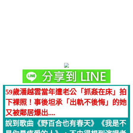
59歲潘越雲當年遭老公「抓姦在床」拍
下裸照！事後坦承「出軌不後悔」的她
又被鄰居爆出....
說到歌曲《野百合也有春天》《我是不