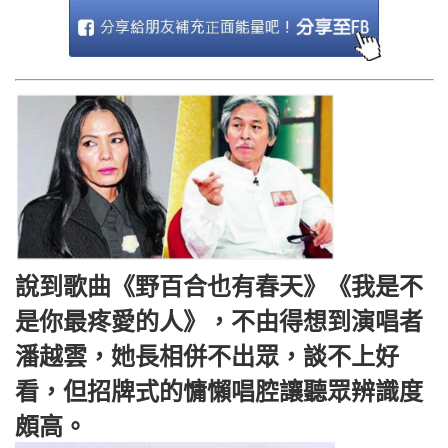
說到歌曲《野百合也有春天》《我是不
是你最疼愛的人》，不由得想到演唱者
潘越雲，她長相併不出眾，談不上好
看，但招牌式的慵懶唱腔讓聽眾辨識度
頗高。