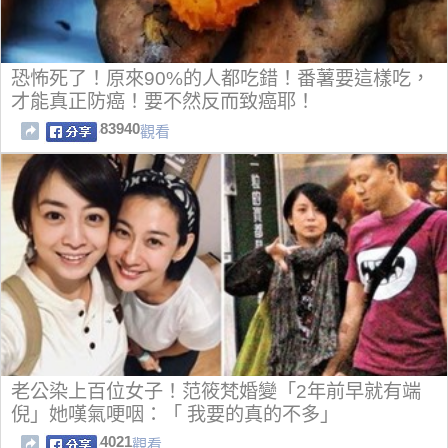
恐怖死了！原來90%的人都吃錯！番薯要這樣吃，
才能真正防癌！要不然反而致癌耶！
83940
觀看
老公染上百位女子！范筱梵婚變「2年前早就有端
倪」她嘆氣哽咽：「 我要的真的不多」
4021
觀看