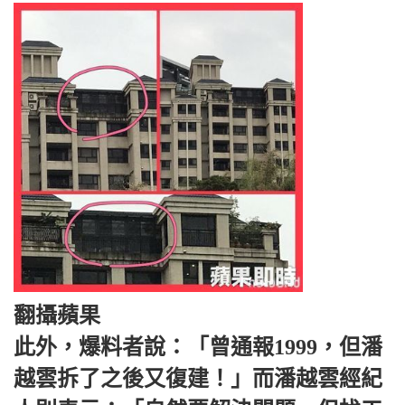
翻攝蘋果
此外，爆料者說：「曾通報1999，但潘
越雲拆了之後又復建！」而潘越雲經紀