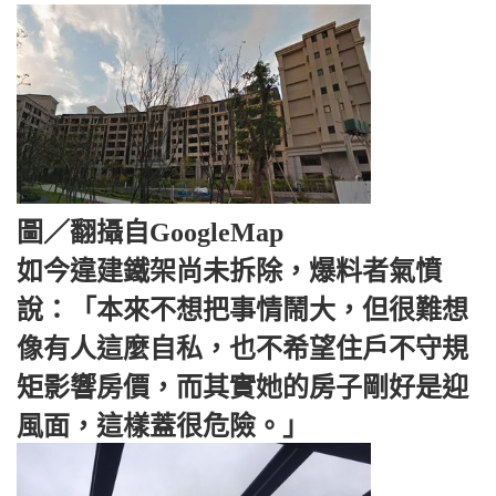
圖／翻攝自GoogleMap
如今違建鐵架尚未拆除，爆料者氣憤
說：「本來不想把事情鬧大，但很難想
像有人這麼自私，也不希望住戶不守規
矩影響房價，而其實她的房子剛好是迎
風面，這樣蓋很危險。」