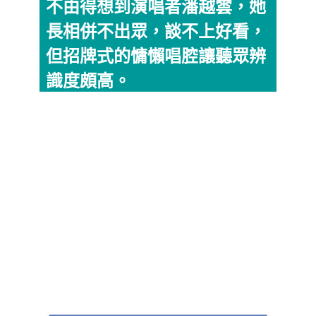
不由得想到演唱者潘越雲，她
長相併不出眾，談不上好看，
但招牌式的慵懶唱腔讓聽眾辨
識度頗高。