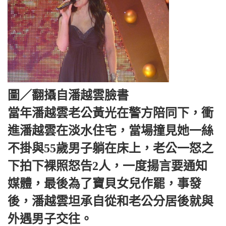
圖／翻攝自潘越雲臉書
當年潘越雲老公黃光在警方陪同下，衝
進潘越雲在淡水住宅，當場撞見她一絲
不掛與55歲男子躺在床上，老公一怒之
下拍下裸照怒告2人，一度揚言要通知
媒體，最後為了寶貝女兒作罷，事發
後，潘越雲坦承自從和老公分居後就與
外遇男子交往。