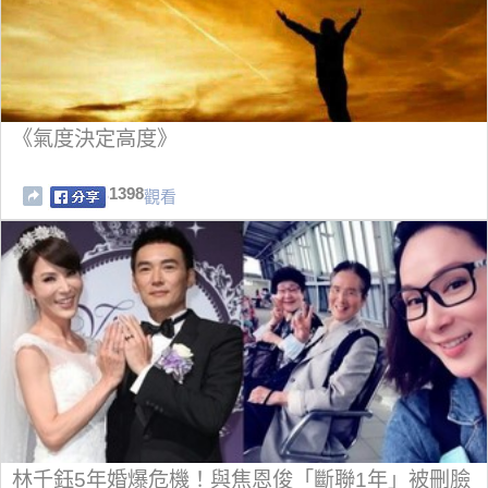
《氣度決定高度》
1398
觀看
林千鈺5年婚爆危機！與焦恩俊「斷聯1年」被刪臉