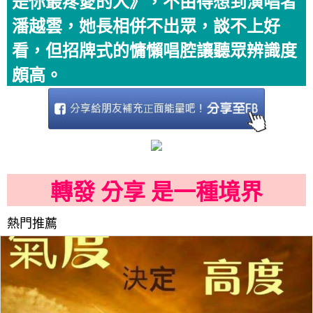
是你最疼愛的人》，不由得想到演唱者
潘越雲，她長相併不出眾，談不上好
看，但招牌式的慵懶唱腔讓聽眾辨識度
頗高。
轉發 分享 是一種境界
熱門推薦