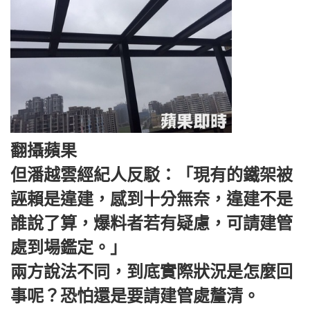
翻攝蘋果
但潘越雲經紀人反駁：「現有的鐵架被
誣賴是違建，感到十分無奈，違建不是
誰說了算，爆料者若有疑慮，可請建管
處到場鑑定。」
兩方說法不同，到底實際狀況是怎麼回
事呢？恐怕還是要請建管處釐清。