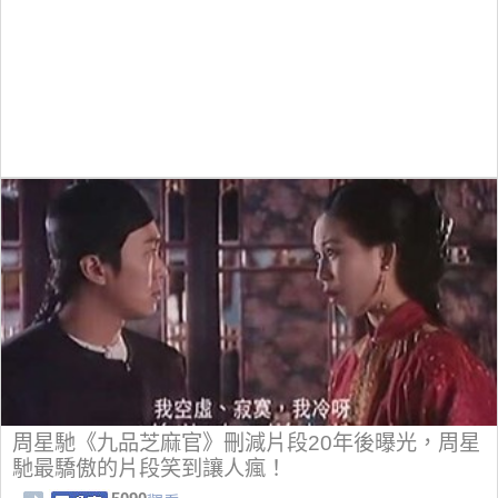
周星馳《九品芝麻官》刪減片段20年後曝光，周星
馳最驕傲的片段笑到讓人瘋！