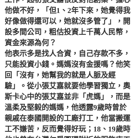
他做不好，「但1、2年下來，她覺得我
好像做得還可以，她就沒多管了」，開
設多間公司，粗估投資上千萬人民幣，
資金來源為何？
他表示多是找人合資，自己存款不多，
只能投資小錢。媽媽沒有金援嗎？他笑
回「沒有，她幫我的就是人脈及經
驗」。從小張艾嘉就要他學習獨立，奧
斯卡心中的張艾嘉並非「虎媽」，而是
溫柔及堅毅的媽媽，他透露9歲時曾於
親戚在泰國開設的工廠打工，他當搬運
工不嫌苦，反而覺得好玩；18、19歲時