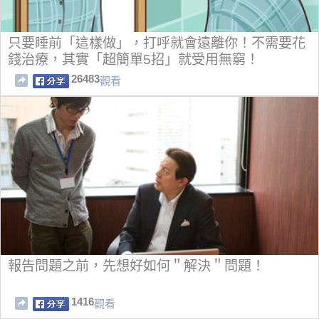
只要睡前「這樣做」，打呼就會遠離你！不需要花
錢治療，其實「超簡單5招」就受用無窮！
26483
觀看
報告問題之前，先想好如何＂解決＂問題！
1416
觀看