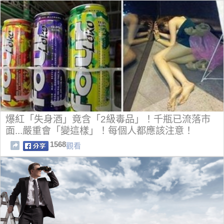
爆紅「失身酒」竟含「2級毒品」！千瓶已流落市
面...嚴重會「變這樣」！每個人都應該注意！
1568
觀看