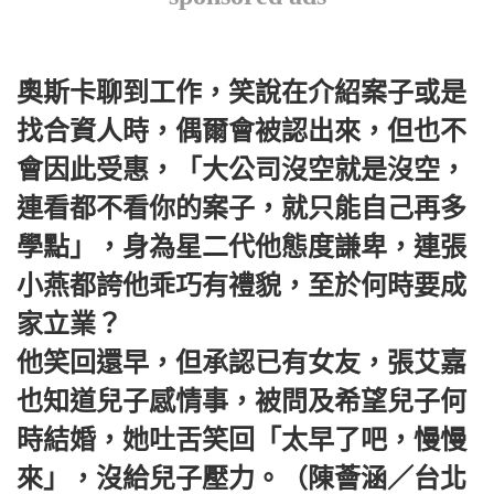
奧斯卡聊到工作，笑說在介紹案子或是
找合資人時，偶爾會被認出來，但也不
會因此受惠，「大公司沒空就是沒空，
連看都不看你的案子，就只能自己再多
學點」，身為星二代他態度謙卑，連張
小燕都誇他乖巧有禮貌，至於何時要成
家立業？
他笑回還早，但承認已有女友，張艾嘉
也知道兒子感情事，被問及希望兒子何
時結婚，她吐舌笑回「太早了吧，慢慢
來」，沒給兒子壓力。（陳薈涵／台北