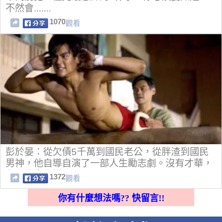
不然會.......
1070
觀看
彭於晏：從欠債5千萬到國民老公，從胖渣到國民
男神，他自導自演了一部人生勵志劇。沒有才華，
你只能拿命拼
1372
觀看
你有什麼想法嗎?? 快留言!!