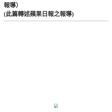
報導）
(此篇轉述蘋果日報之報導)