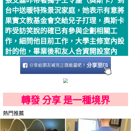
張艾嘉昨帶著獨子王令塵（奧斯卡）到
台中送暖特殊景況家庭，她表示有意將
果實文教基金會交給兒子打理，奧斯卡
昨受訪笑說的確已有參與企劃相關工
作，細問他目前工作，大學主修室內設
計的他，畢業後和友人合資開設室內
轉發 分享 是一種境界
熱門推薦