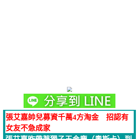
張艾嘉帥兒募資千萬4方淘金 招認有
女友不急成家