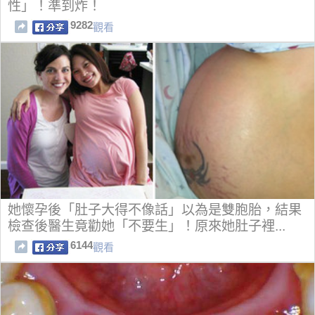
性」！準到炸！
9282
觀看
她懷孕後「肚子大得不像話」以為是雙胞胎，結果
檢查後醫生竟勸她「不要生」！原來她肚子裡...
6144
觀看