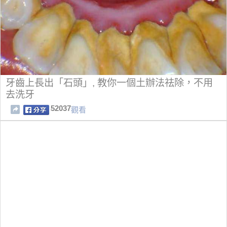
牙齒上長出「石頭」, 教你一個土辦法祛除，不用
去洗牙
52037
觀看