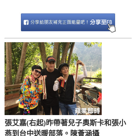
張艾嘉(右起)昨帶著兒子奧斯卡和張小
燕到台中送暖部落。陳薈涵攝