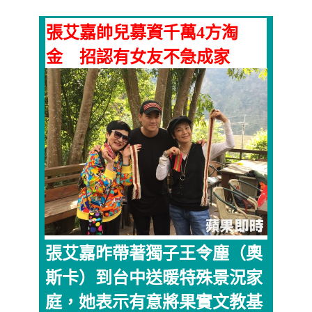
張艾嘉帥兒募資千萬4方淘
金 招認有女友不急成家
張艾嘉昨帶著獨子王令塵（奧
斯卡）到台中送暖特殊景況家
庭，她表示有意將果實文教基