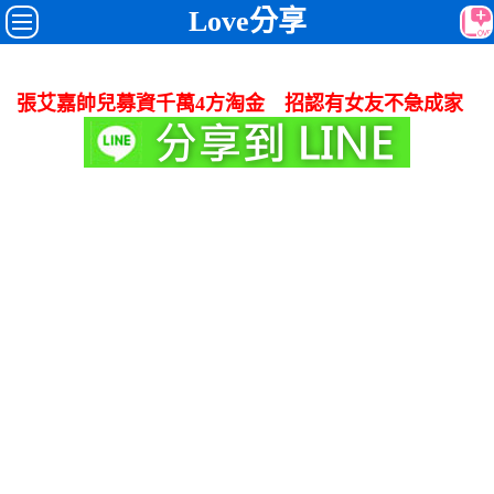
Love分享
張艾嘉帥兒募資千萬4方淘金 招認有女友不急成家