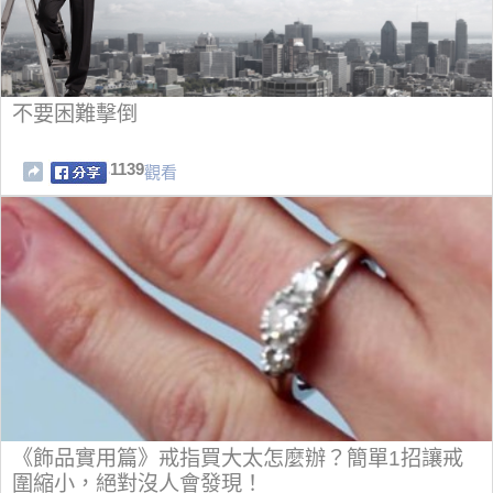
不要困難擊倒
1139
觀看
《飾品實用篇》戒指買大太怎麼辦？簡單1招讓戒
圍縮小，絕對沒人會發現！