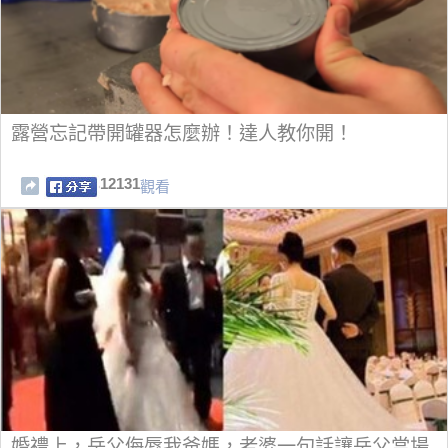
露營忘記帶開罐器怎麼辦！達人教你開！
12131
觀看
婚禮上，岳父侮辱我爸媽，老婆一句話讓岳父當場