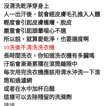
沒清洗乾淨穿身上
人一出汗後，就會經皮膚毛孔進入人體
輕度會引起皮膚瘙癢、脫皮
嚴重會引起頭暈噁心不適
所以說，就算愛乾淨，也要適度啊
10洗後不清洗洗衣機
長時間洗衣，你知道洗衣機有多臟嗎
汙垢會漸漸累積在滾筒縫隙中
每次用完洗衣機應該用清水沖洗一下滾
筒和過濾網
或者在水中加杯白醋
這樣可以去除殘留的洗滌劑
建議