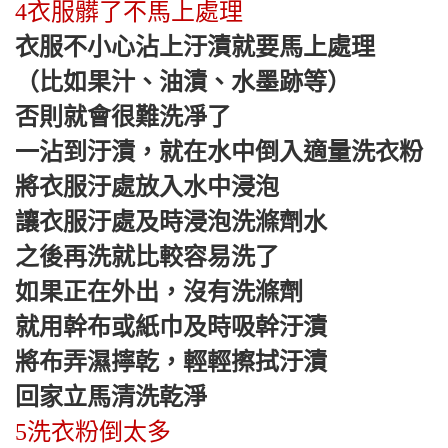
4衣服髒了不馬上處理
衣服不小心沾上汙漬就要馬上處理
（比如果汁、油漬、水墨跡等）
否則就會很難洗凈了
一沾到汙漬，就在水中倒入適量洗衣粉
將衣服汙處放入水中浸泡
讓衣服汙處及時浸泡洗滌劑水
之後再洗就比較容易洗了
如果正在外出，沒有洗滌劑
就用幹布或紙巾及時吸幹汙漬
將布弄濕擰乾，輕輕擦拭汙漬
回家立馬清洗乾淨
5洗衣粉倒太多