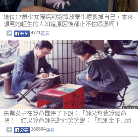
這位17歲少女罹癌卻選擇放棄化療殺掉自己，本來
想罵她輕生的人知道原因後都止不住眼淚啊！
4771
觀看
失業女子在算命攤停了下說：「師父幫我算個命
吧！」結果算命師先對她笑笑說：「您別坐下...因
為....」聽完後，女子竟是笑著離開！原因是......
166894
觀看