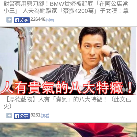
對警察用剪刀腳！BMW貴婦被起底「在阿公店當
小三」 人夫為她離家「豪撒4200萬」子女嘆：拿
她沒轍
226446
觀看
【厚德載物】人有「貴氣」的八大特徵！（此文已
火）
9251
觀看