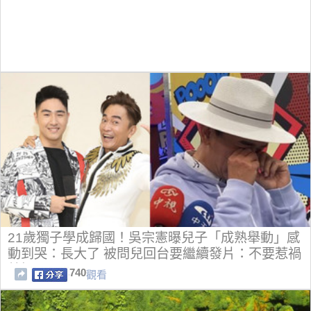
21歲獨子學成歸國！吳宗憲曝兒子「成熟舉動」感
動到哭：長大了 被問兒回台要繼續發片：不要惹禍
就好
740
觀看