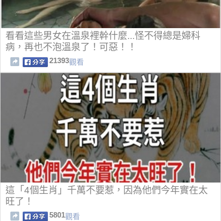
看看這些男女在溫泉裡幹什麼...怪不得總是婦科
病，再也不泡溫泉了！可惡！！
21393
觀看
這「4個生肖」千萬不要惹，因為他們今年實在太
旺了！
5801
觀看