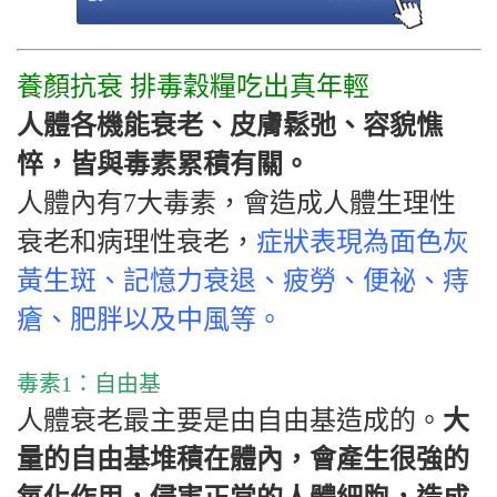
養顏抗衰 排毒穀糧吃出真年輕
人體各機能衰老、皮膚鬆弛、容貌憔
悴，皆與毒素累積有關。
人體內有
7
大毒素，會造成人體生理性
衰老和病理性衰老，
症
狀表現為面色灰
黃生斑、記憶力衰退、疲勞、便祕、痔
瘡、肥
胖以及中風等。
毒素
1
：自由基
人體衰老最主要是由自由基造成的。
大
量的自由基堆積在體內，會產生很強的