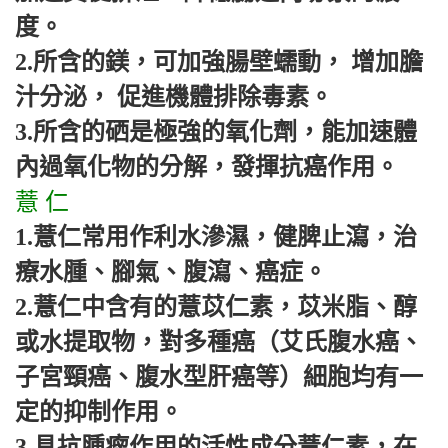
度。
2.
所含的鎂，可加強腸壁蠕動， 增加膽
汁分泌， 促進機體排除毒素。
3.
所含的硒是極強的氧化劑，能加速體
內過氧化物的分解，發揮抗癌作用。
薏 仁
1.
薏仁常用作利水滲濕，健脾止瀉，治
療水腫、腳氣、腹瀉、癌症。
2.
薏仁中含有的薏苡仁素，苡米脂、醇
或水提取物，對多種癌（艾氏腹水癌、
子宮頸癌、腹水型肝癌等）細胞均有一
定的抑制作用。
3.
具抗腫瘤作用的活性成分薏仁素，在