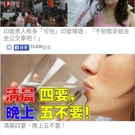
印度男人有多「可怕」印度導遊：「不怕懷孕就去
坐公交車吧！」
31438
觀看
清晨四要，晚上五不要！