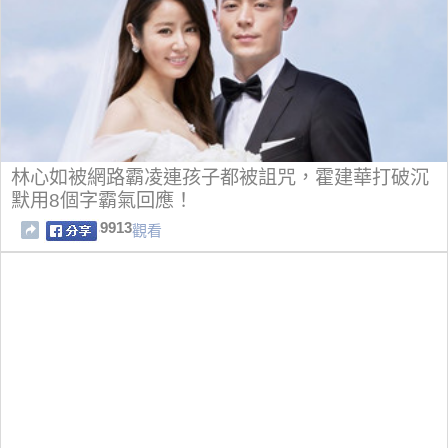
林心如被網路霸凌連孩子都被詛咒，霍建華打破沉
默用8個字霸氣回應！
9913
觀看