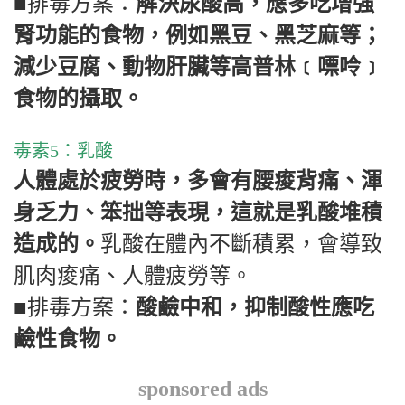
■排毒方案：
解決尿酸高，應多吃增強
腎功能的食物，例如黑豆、黑芝麻等；
減少豆腐、動物肝臟等高普林﹝嘌呤﹞
食物的攝取。
毒素
5
：乳酸
人體處於疲勞時，多會有腰痠背痛、渾
身乏力、笨拙等表現，這就是乳酸堆積
造成的。
乳酸在體內不斷積累，會導致
肌肉痠痛、人體疲勞等。
■排毒方案：
酸鹼中和，抑制酸性應吃
鹼性食物。
sponsored ads