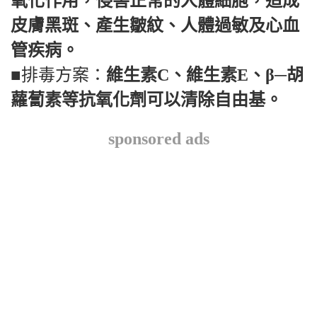
氧化作用，侵害正常的人體細胞，造成
皮膚黑斑、產生皺紋、人體過敏及心血
管疾病。
■排毒方案：
維生素
C
、維生素
E
、β─胡
蘿蔔素等抗氧化劑可以清除自由基。
sponsored ads