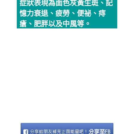
症狀表現為面色灰黃生斑、記
憶力衰退、疲勞、便祕、痔
瘡、肥胖以及中風等。