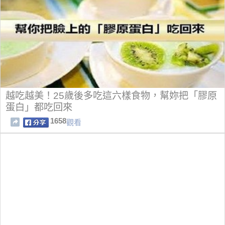
越吃越美！25歲後多吃這六樣食物，幫妳把「膠原
蛋白」都吃回來
1658
觀看