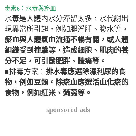
毒素
6
：水毒與瘀血
水毒是人體內水分滯留太多，水代謝出
現異常所引起，例如腿浮腫、腹水等。
瘀血與人體氣血流通不暢有關，或人體
組織受到撞擊等，造成細胞、肌肉的養
分不足，可引發肥胖、體痛等。
■排毒方案：
排水毒應選除濕利尿的食
物，例如豆類。除瘀血應選活血化瘀的
食物，例如紅米、蒟蒻等。
sponsored ads