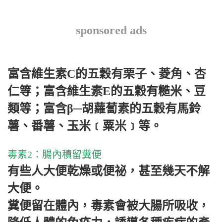
sponsored ads
富含維生素
C
的五穀有栗子、菱角、杏
仁等；富含維生素
E
的五穀有糙米、豆
類等；富含β─胡蘿蔔素的五穀有馬鈴
薯、番薯、玉米﹝粟米﹞等。
毒素
2
：腸內積留糞便
有些人大便乾燥或便祕，甚至幾天不解
大便。
糞便留在體內，毒素會被大腸所吸收，