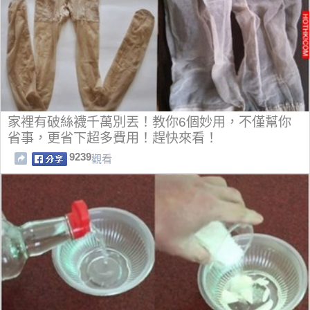
家裡有破絲襪千萬別丟！教你6個妙用，不僅幫你
省事，更省下超多費用！趕快來看！
9239
觀看