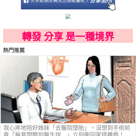
轉發 分享 是一種境界
熱門推薦
我心疼地陪好姊妹「去醫院墮胎」，沒想到手術前
竟「無意間聽到醫生說…」立刻衝回家提離婚！