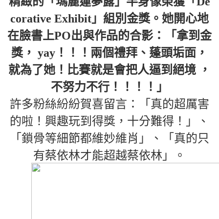
精緻的「瑪麗蓮夢露」半身像榮獲「De
corative Exhibit」組別金獎。她開心地
在臉書上PO出與作品的合影：「拿到金
獎， yay！！！兩個禮拜、蓬頭垢面，
就為了她！比賽就是會把人逼到絕境 ，
不努力不行！！！！」
許多粉絲紛紛賀喜留言：「真的超厲害
的啦！興趣玩到得獎，十分難得！」、
「鎖骨等細節都維妙維肖」、「真的只
有蔡依林才能超越蔡依林」。