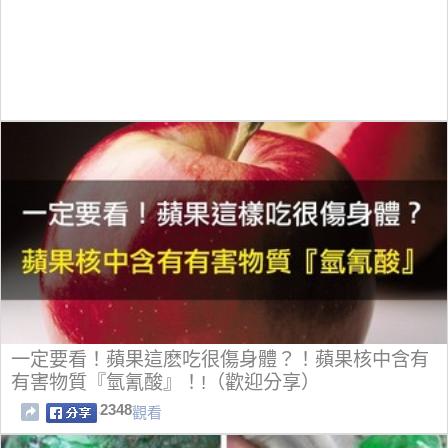
一定要看！蘋果這麽吃很傷身體？！蘋果核中含有
有害物質『氫氰酸』！!（歡迎分享）
2348
觀看