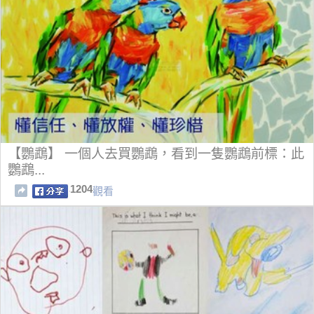
【鸚鵡】 一個人去買鸚鵡，看到一隻鸚鵡前標：此
鸚鵡...
1204
觀看