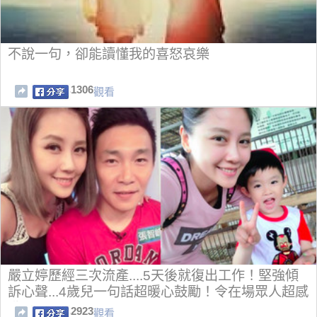
不說一句，卻能讀懂我的喜怒哀樂
1306
觀看
嚴立婷歷經三次流產....5天後就復出工作！堅強傾
訴心聲...4歲兒一句話超暖心鼓勵！令在場眾人超感
動...
2923
觀看