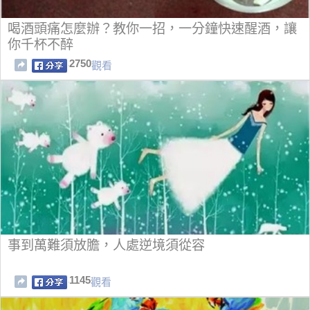
喝酒頭痛怎麼辦？教你一招，一分鐘快速醒酒，讓
你千杯不醉
2750
觀看
事到萬難須放膽，人處逆境須從容
1145
觀看