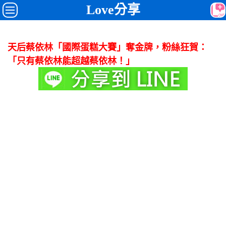
Love分享
天后蔡依林「國際蛋糕大賽」奪金牌，粉絲狂賀：
「只有蔡依林能超越蔡依林！」