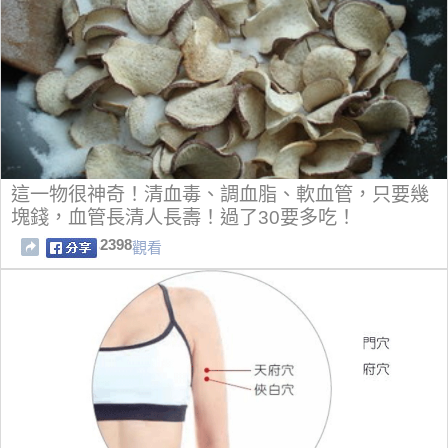
這一物很神奇！清血毒、調血脂、軟血管，只要幾
塊錢，血管長清人長壽！過了30要多吃！
2398
觀看