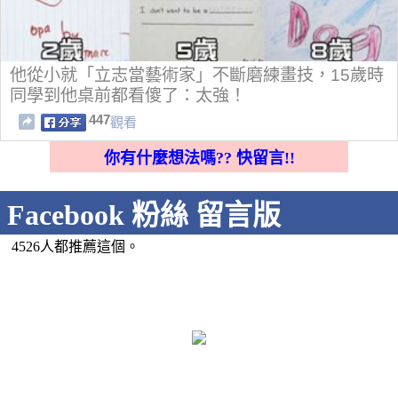
他從小就「立志當藝術家」不斷磨練畫技，15歲時
同學到他桌前都看傻了：太強！
447
觀看
你有什麼想法嗎?? 快留言!!
Facebook 粉絲 留言版
4526人都推薦這個。