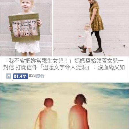
「我不會把妳當親生女兒！」媽媽寫給領養女兒一
封信 打開信件「溫暖文字令人泛淚」：沒血緣又如
何
933
觀看