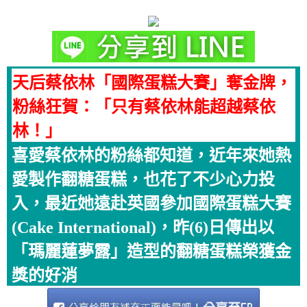
天后蔡依林「國際蛋糕大賽」奪金牌，
粉絲狂賀：「只有蔡依林能超越蔡依
林！」
喜愛蔡依林的粉絲都知道，近年來她熱
愛製作翻糖蛋糕，也花了不少心力投
入，最近她遠赴英國參加國際蛋糕大賽
(Cake International)，昨(6)日傳出以
「瑪麗蓮夢露」造型的翻糖蛋糕榮獲金
獎的好消