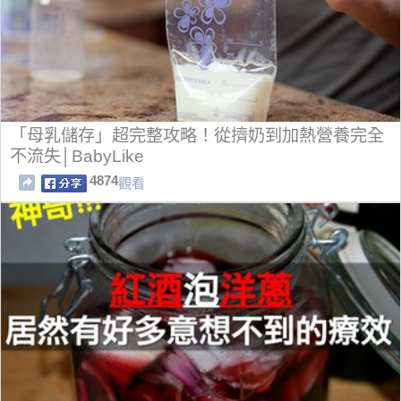
「母乳儲存」超完整攻略！從擠奶到加熱營養完全
不流失│BabyLike
4874
觀看