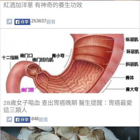
紅酒加洋蔥 有神奇的養生功效
253637
觀看
28歲女子嘔血 查出胃癌晚期 醫生提醒：胃癌最愛
這三類人
846
觀看