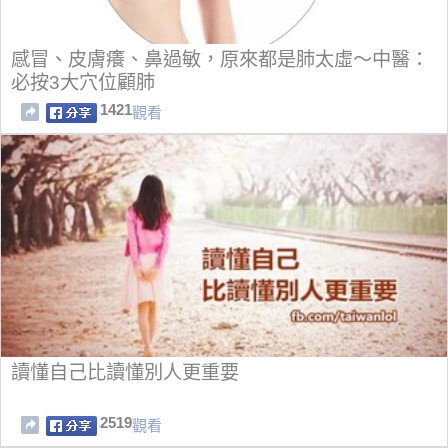
感冒、皮膚癢、鼻過敏，原來都是肺太虛〜中醫：
必按3大穴位顧肺
1421
觀看
讀懂自己比讀懂別人更重要
2519
觀看