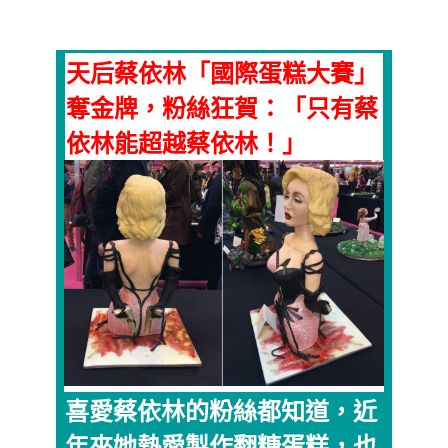
天后蔡依林「國際蛋糕大賽」
奪金牌，粉絲狂賀：「只有蔡
依林能超越蔡依林！」
喜愛蔡依林的粉絲都知道，近
年來她熱愛製作翻糖蛋糕，也