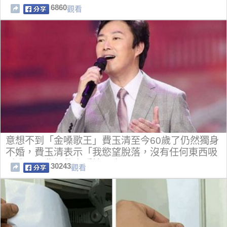
6860
觀看
意想不到「金嗓歌王」費玉清至今60歲了仍然獨身
不婚，費玉清表示「我慾望脫落，沒有任何東西吸
引我。」背後驚人隱情曝光！
30243
觀看