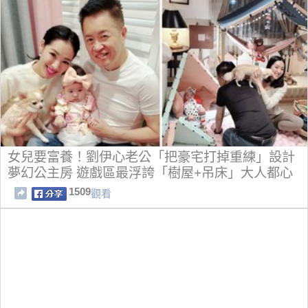
女兒要富養！劉伊心老公「把豪宅打掉重練」設計
夢幻公主房 遊戲區最浮誇「樹屋+吊床」大人都心
動
1509
觀看