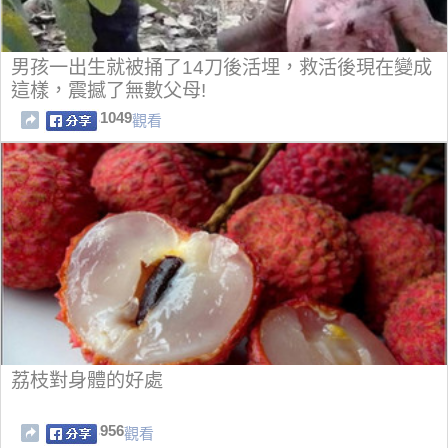
男孩一出生就被捅了14刀後活埋，救活後現在變成
這樣，震撼了無數父母!
1049
觀看
荔枝對身體的好處
956
觀看