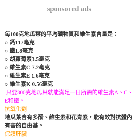
sponsored ads
每100克地瓜葉的平均礦物質和維生素含量是：
○ 鈣117毫克
○ 鐵1.8毫克
○ 胡蘿蔔素3.5毫克
○ 維生素C 7.2毫克
○ 維生素E 1.6毫克
○ 維生素K 0.56毫克
只要300克地瓜葉就能滿足一日所需的維生素A、C、
E和鐵。
抗氧化劑
地瓜葉含有多酚、維生素和花青素，能有效對抗體內
有害的自由基。
保護肝臟