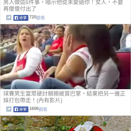
男人做這6件事，暗示他從未愛過你！女人，不要
再傻傻付出了
720
觀看
球賽男生當眾硬討親親被賞巴掌，結果把另一邊正
妹打包帶走！(內有影片)
1606
觀看