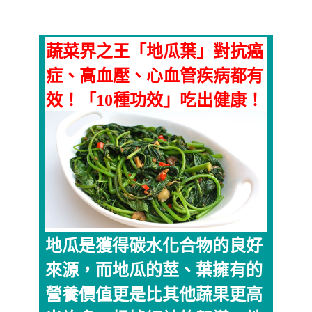
蔬菜界之王「地瓜葉」對抗癌
症、高血壓、心血管疾病都有
效！「10種功效」吃出健康！
地瓜是獲得碳水化合物的良好
來源，而地瓜的莖、葉擁有的
營養價值更是比其他蔬果更高