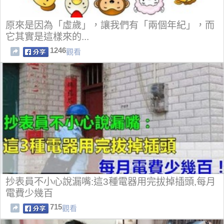
原來是因為「虛歲」，讓我們有「兩個年紀」，而
它其實是這樣來的...
1246
觀看
抄表員不小心說漏嘴:這3種電器用完拔掉插頭,每月
電費少幾百
715
觀看