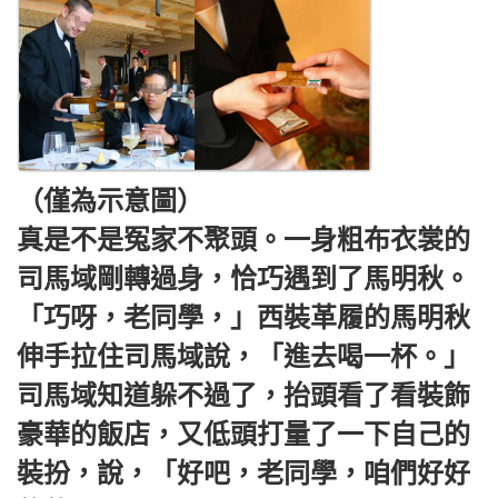
（僅為示意圖）
真是不是冤家不聚頭。一身粗布衣裳的
司馬域剛轉過身，恰巧遇到了馬明秋。
「巧呀，老同學，」西裝革履的馬明秋
伸手拉住司馬域說，「進去喝一杯。」
司馬域知道躲不過了，抬頭看了看裝飾
豪華的飯店，又低頭打量了一下自己的
裝扮，說，「好吧，老同學，咱們好好