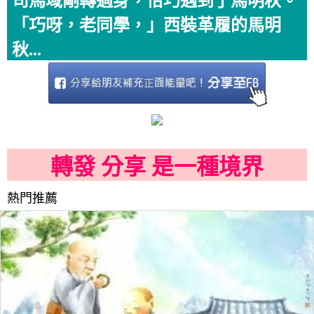
司馬域剛轉過身，恰巧遇到了馬明秋。
「巧呀，老同學，」西裝革履的馬明
秋...
轉發 分享 是一種境界
熱門推薦