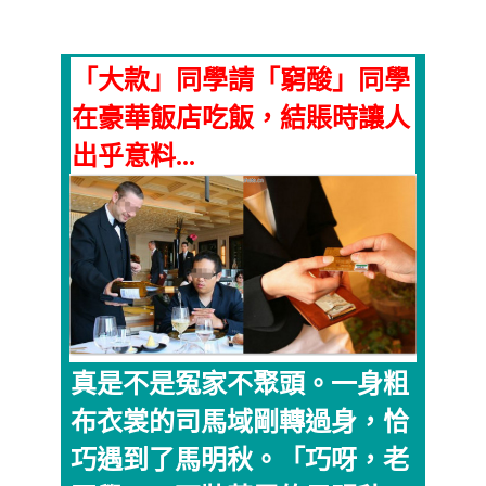
「大款」同學請「窮酸」同學
在豪華飯店吃飯，結賬時讓人
出乎意料...
真是不是冤家不聚頭。一身粗
布衣裳的司馬域剛轉過身，恰
巧遇到了馬明秋。「巧呀，老