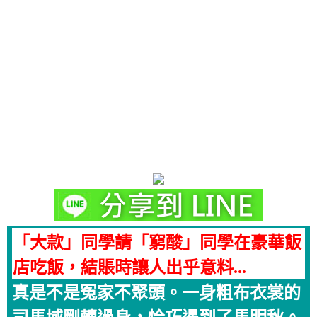
「大款」同學請「窮酸」同學在豪華飯
店吃飯，結賬時讓人出乎意料...
真是不是冤家不聚頭。一身粗布衣裳的