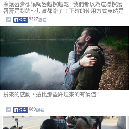
擦護唇膏卻讓嘴唇越擦越乾...我們都以為這樣擦護
唇膏是對的～其實都錯了！正確的使用方式竟然是
這樣...終於知道保持嘴唇水嫩的秘訣了！！
9327
觀看
拚來的感動，遠比那些輝煌來的有價值！
689
觀看