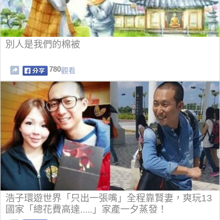
別人是我們的棉被
780
觀看
浩子環遊世界「只出一張嘴」全程靠賢妻，爽玩13
國家「總花費高達.....」家產一夕蒸發！