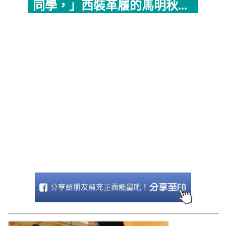
同學，」西裝革履的馬明秋...