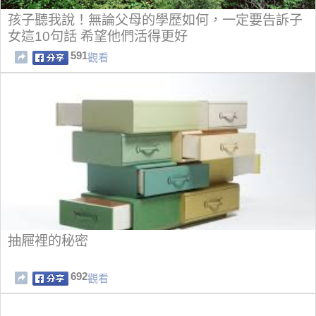
孩子聽我說！無論父母的學歷如何，一定要告訴子
女這10句話 希望他們活得更好
591
觀看
抽屜裡的秘密
692
觀看