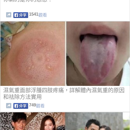
1541
觀看
濕氣重面部浮腫四肢疼痛，詳解體內濕氣重的原因
和祛除方法實用
749
觀看