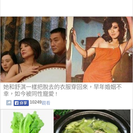
她和舒淇一樣把脫去的衣服穿回來，早年婚姻不
幸，如今被同性寵愛 !
10249
觀看