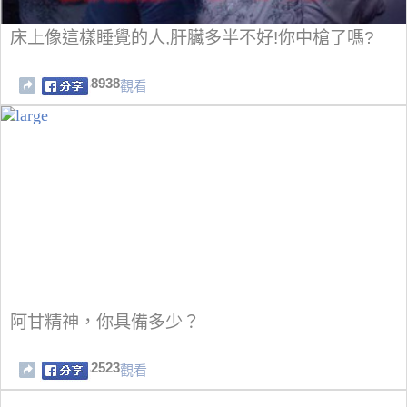
床上像這樣睡覺的人,肝臟多半不好!你中槍了嗎?
8938
觀看
阿甘精神，你具備多少？
2523
觀看