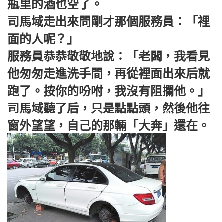
瓶里的酒也空了。
司馬域走出來問剛才那個服務員：「裡
面的人呢？」
服務員恭恭敬敬地說：「老闆，我看見
他匆匆走進洗手間，再從裡面出來后就
跑了。按你的吩咐，我沒有阻攔他。」
司馬域聽了后，只是點點頭，然後他往
窗外望望，自己的那輛「大奔」還在。