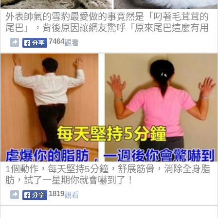
外表帥氣的雪豹最愛做的事竟然是「叼著毛茸茸的
尾巴」，背後原因讓網友驚呼「原來尾巴這麼有用
啊」！
7464
觀看
1個動作，每天堅持5分鐘，舒展筋骨，消除全身脂
肪，試了一星期你就會嚇到了！
1819
觀看