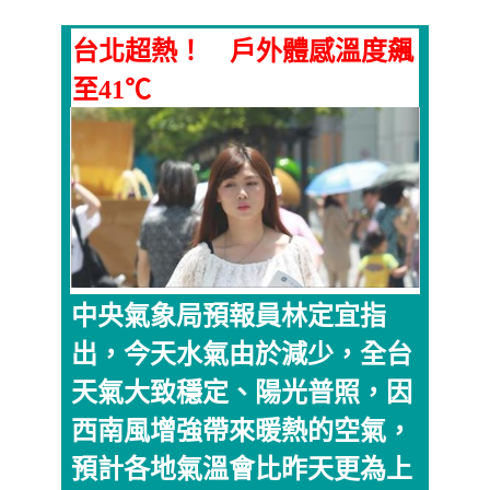
台北超熱！ 戶外體感溫度飆
至41℃
中央氣象局預報員林定宜指
出，今天水氣由於減少，全台
天氣大致穩定、陽光普照，因
西南風增強帶來暖熱的空氣，
預計各地氣溫會比昨天更為上