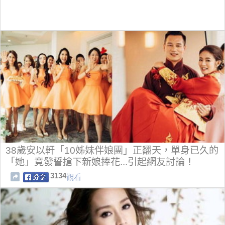
38歲安以軒「10姊妹伴娘團」正翻天，單身已久的
「她」竟發誓搶下新娘捧花...引起網友討論！
3134
觀看