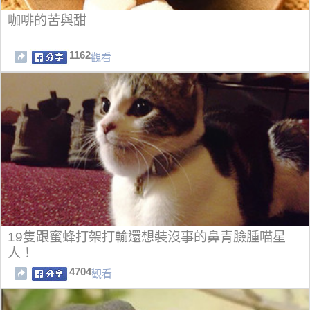
咖啡的苦與甜
1162
觀看
19隻跟蜜蜂打架打輸還想裝沒事的鼻青臉腫喵星
人！
4704
觀看