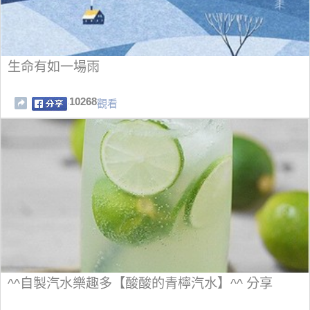
生命有如一場雨
10268
觀看
^^自製汽水樂趣多【酸酸的青檸汽水】^^ 分享