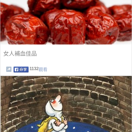
女人補血佳品
1132
觀看