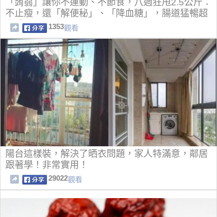
「蒟蒻」讓你不運動、不節食，八週狂甩2.5公斤：
不止瘦，還「解便秘」、「降血糖」，腸道猛暢超
有感，！
1353
觀看
陽台這樣裝，解決了晒衣問題，家人特滿意，鄰居
跟著學！非常實用！
29022
觀看