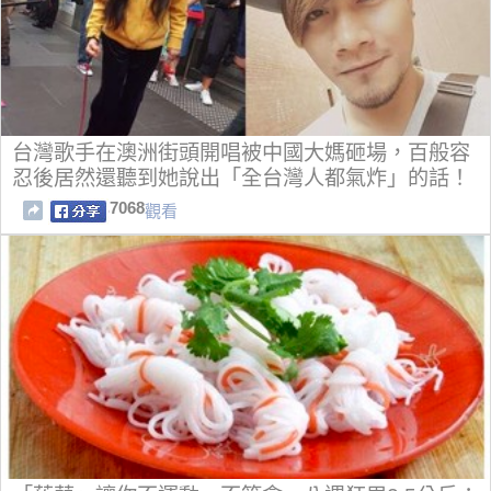
台灣歌手在澳洲街頭開唱被中國大媽砸場，百般容
忍後居然還聽到她說出「全台灣人都氣炸」的話！
7068
觀看