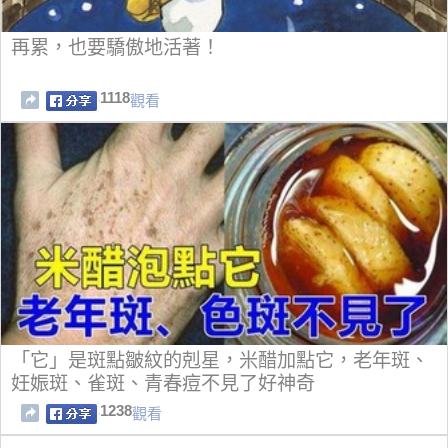
再累，也要驕傲地活著！
1118
觀看
「它」是斑點皺紋的剋星，米醋加點它，老年斑、
妊娠斑、雀斑、青春痘不見了好神奇
1238
觀看