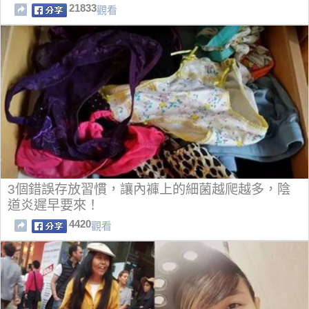
21833
觀看
3個錯誤存放習慣，讓內褲上的細菌越爬越多，陰
道炎遲早要來！
4420
觀看