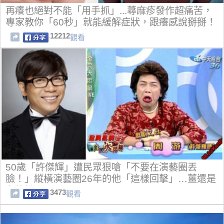
再癢也絕對不能「用手抓」...蕁麻疹發作超痛苦，
專家教你「60秒」就能緩解症狀，跟癢感說掰掰！
12212
觀看
50歲「許傑輝」遭民眾狠嗆「不要在演藝圈丟
臉！」縱橫演藝圈26年的他「這樣回擊」…薑還是
老的辣！
3473
觀看