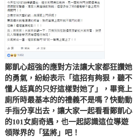
鄭凱心超強的應對方法讓大家都狂讚她
的勇氣，紛紛表示「這招有夠狠，聽不
懂人話真的只好這樣對她了」，畢竟上
廁所時最基本的的禮義不是嗎？快動動
手指分享出去，讓大家一起看看鄭凱心
的101女廁奇遇，也一起認識這位導遊
領隊界的「猛將」吧！