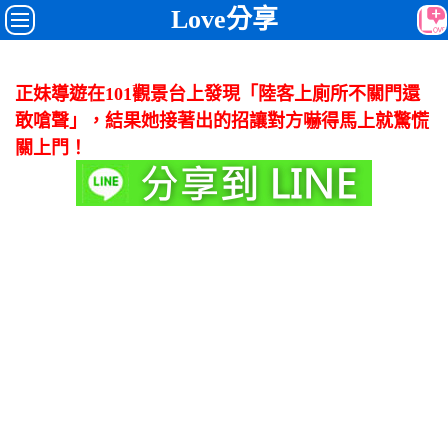
Love分享
正妹導遊在101觀景台上發現「陸客上廁所不關門還
敢嗆聲」，結果她接著出的招讓對方嚇得馬上就驚慌
關上門！