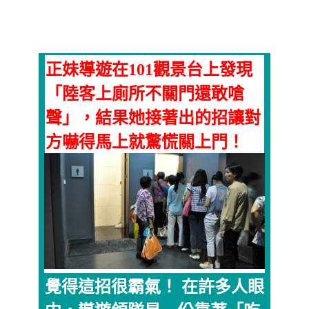
正妹導遊在101觀景台上發現
「陸客上廁所不關門還敢嗆
聲」，結果她接著出的招讓對
方嚇得馬上就驚慌關上門！
覺得這招很霸氣！ 在許多人眼