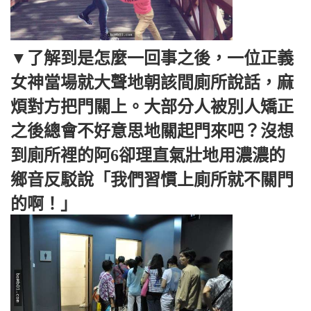
▼了解到是怎麼一回事之後，一位正義
女神當場就大聲地朝該間廁所說話，麻
煩對方把門關上。大部分人被別人矯正
之後總會不好意思地關起門來吧？沒想
到廁所裡的阿6卻理直氣壯地用濃濃的
鄉音反駁說「我們習慣上廁所就不關門
的啊！」