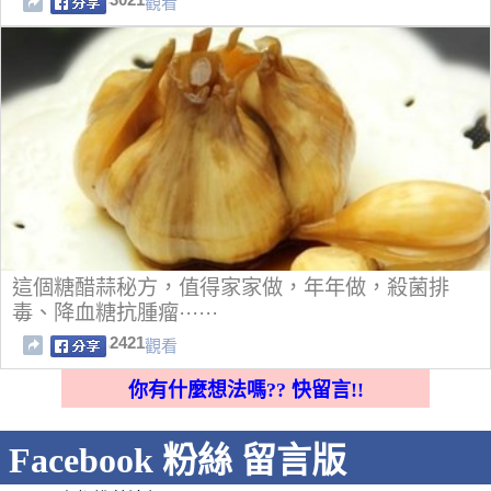
觀看
這個糖醋蒜秘方，值得家家做，年年做，殺菌排
毒、降血糖抗腫瘤······
2421
觀看
你有什麼想法嗎?? 快留言!!
Facebook 粉絲 留言版