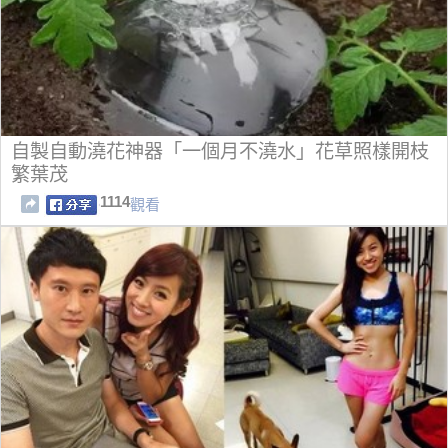
自製自動澆花神器「一個月不澆水」花草照樣開枝
繁葉茂
1114
觀看