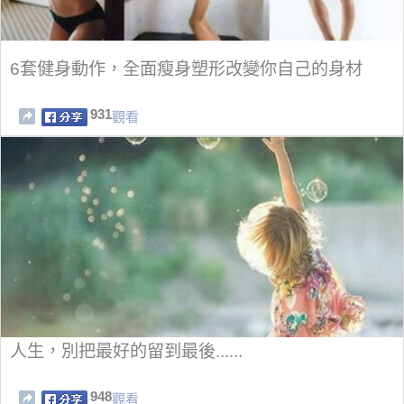
6套健身動作，全面瘦身塑形改變你自己的身材
931
觀看
人生，別把最好的留到最後......
948
觀看