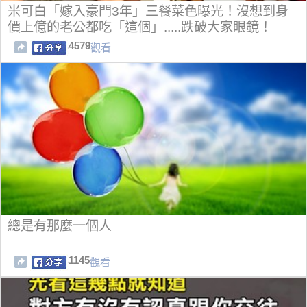
米可白「嫁入豪門3年」三餐菜色曝光！沒想到身
價上億的老公都吃「這個」.....跌破大家眼鏡！
4579
觀看
總是有那麼一個人
1145
觀看