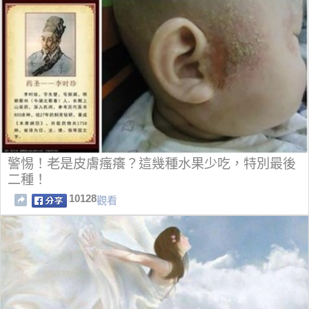
警惕！老是皮膚瘙癢？這幾種水果少吃，特別最後
二種！
10128
觀看