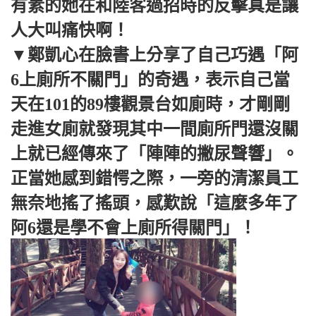
有素的她在和陸客過招時的反擊真是讓
人大叫痛快啊！
▼鄭凱心在臉書上分享了自己巧遇「阿
6上廁所不關門」的奇遇，表示自己當
天在101的89樓觀景台如廁時，才剛剛
走進女廁就發現其中一間廁所門還沒關
上就已經傳來了「陣陣的撇尿聲響」。
正當她感到錯愕之際，一旁的清潔員工
無奈地搖了搖頭，感歎說「這麼多年了
阿6還是學不會上廁所得關門」！