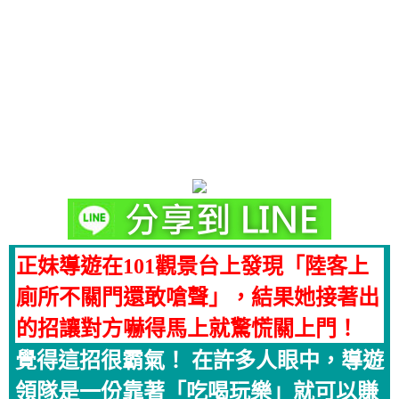
正妹導遊在101觀景台上發現「陸客上
廁所不關門還敢嗆聲」，結果她接著出
的招讓對方嚇得馬上就驚慌關上門！
覺得這招很霸氣！ 在許多人眼中，導遊
領隊是一份靠著「吃喝玩樂」就可以賺