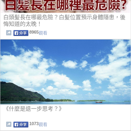
白頭髪長在哪最危險？白髪位置預示身體隱患，後
悔知道的太晚！
8965
觀看
《什麼是退一步思考？》
1073
觀看