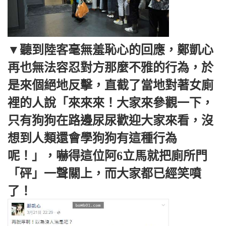
▼聽到陸客毫無羞恥心的回應，鄭凱心
再也無法容忍對方那麼不雅的行為，於
是來個絕地反擊，直截了當地對著女廁
裡的人說「來來來！大家來參觀一下，
只有狗狗在路邊尿尿歡迎大家來看，沒
想到人類還會學狗狗有這種行為
呢！」，嚇得這位阿6立馬就把廁所門
「砰」一聲關上，而大家都已經笑噴
了！