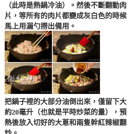
（此時是熱鍋冷油）。然後不斷翻動肉
片，等所有的肉片都變成灰白色的時候
馬上用漏勺撈出備用。
把鍋子裡的大部分油倒出來，僅留下大
約20毫升（也就是平時炒菜的量），預
熱後放入切好的大蔥和兩隻幹紅辣椒翻
炒。