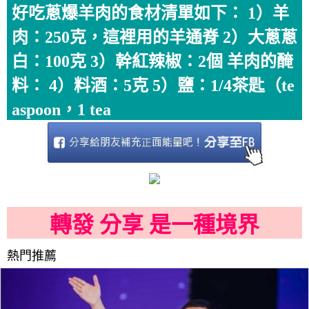
好吃蔥爆羊肉的食材清單如下： 1）羊
肉：250克，這裡用的羊通脊 2）大蔥蔥
白：100克 3）幹紅辣椒：2個 羊肉的醃
料： 4）料酒：5克 5）鹽：1/4茶匙（te
aspoon，1 tea
轉發 分享 是一種境界
熱門推薦