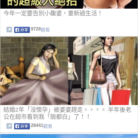
今年一定要告別小腹婆，重新過生活！
9729
觀看
結婚2年「沒懷孕」被婆婆趕走。。。。 半年後老
公在超市看到我「臉都白」了！！
28441
觀看