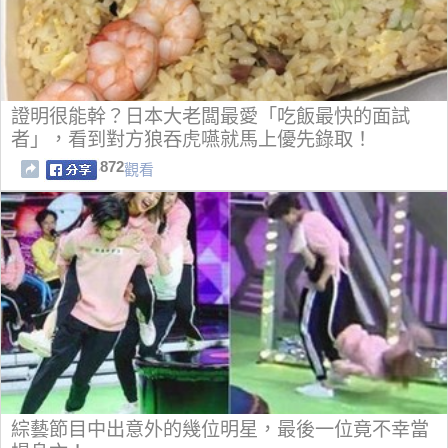
證明很能幹？日本大老闆最愛「吃飯最快的面試
者」，看到對方狼吞虎嚥就馬上優先錄取！
872
觀看
綜藝節目中出意外的幾位明星，最後一位竟不幸當