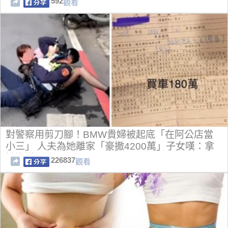
592
觀看
對警察用剪刀腳！BMW貴婦被起底「在阿公店當
小三」 人夫為她離家「豪撒4200萬」子女嘆：拿
她沒轍
226837
觀看