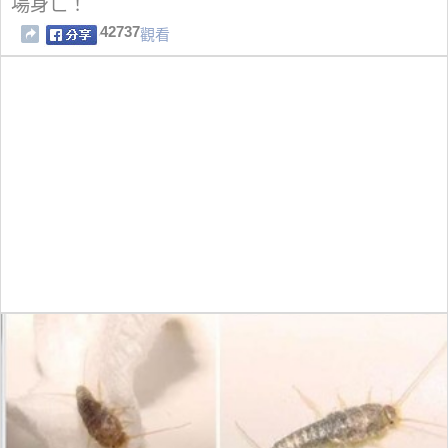
場身亡！
42737
觀看