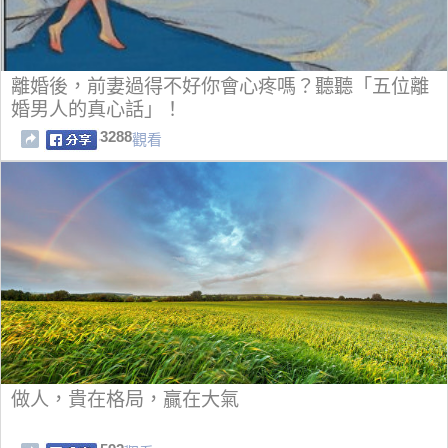
離婚後，前妻過得不好你會心疼嗎？聽聽「五位離
婚男人的真心話」！
3288
觀看
做人，貴在格局，贏在大氣