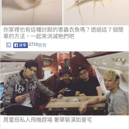
你家裡也有這種討厭的害蟲衣魚嗎？透過這７個簡
單的方法，一起來消滅牠們吧
2710
觀看
周董搭私人飛機趕場 奢華裝潢如豪宅