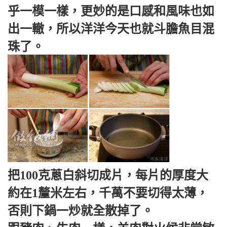
乎一模一樣，更妙的是口感和風味也如
出一轍，所以洋洋今天也就斗膽魚目混
珠了。
把100克蔥白斜切成片，每片的厚度大
約在1釐米左右，千萬不要切得太薄，
否則下鍋一炒就全散掉了。