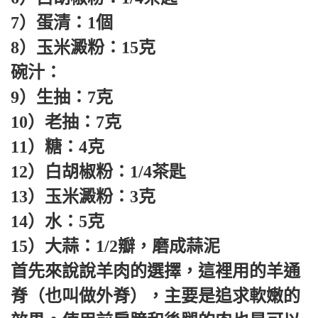
7）蛋清：1個
8）玉米澱粉：15克
碗汁：
9）生抽：7克
10）老抽：7克
11）糖：4克
12）白胡椒粉：1/4茶匙
13）玉米澱粉：3克
14）水：5克
15）大蒜：1/2瓣，磨成蒜泥
首先來說說羊肉的選擇，這裡用的羊通
脊（也叫做外脊），主要是追求軟嫩的