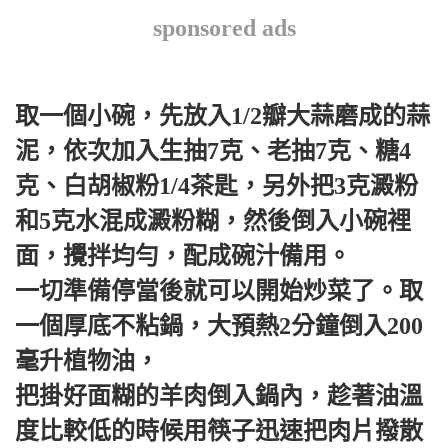
sponsored ads
取一個小碗，先放入1/2瓣大蒜磨成的蒜
泥，依次加入生抽7克、老抽7克、糖4
克、白胡椒粉1/4茶匙，另外把3克澱粉
和5克水混成澱粉糊，然後倒入小碗裡
面，攪拌均勻，配成碗汁備用。
一切準備停當後就可以開始炒菜了。取
一個厚底不粘鍋，大預熱2分鐘倒入200
毫升植物油，
把掛好面糊的羊肉倒入鍋內，趁著油溫
度比較低的時候用筷子迅速把肉片撥散