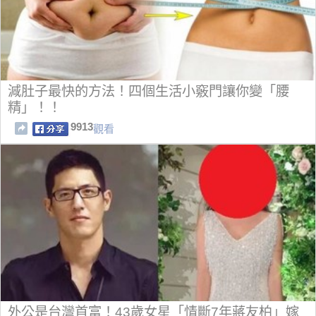
減肚子最快的方法！四個生活小竅門讓你變「腰
精」！！
9913
觀看
外公是台灣首富！43歲女星「情斷7年蔣友柏」嫁