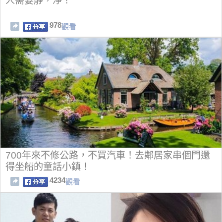
人需要靜，淨！
978
觀看
700年來不修公路，不買汽車！去鄰居家串個門還
得坐船的童話小鎮！
4234
觀看