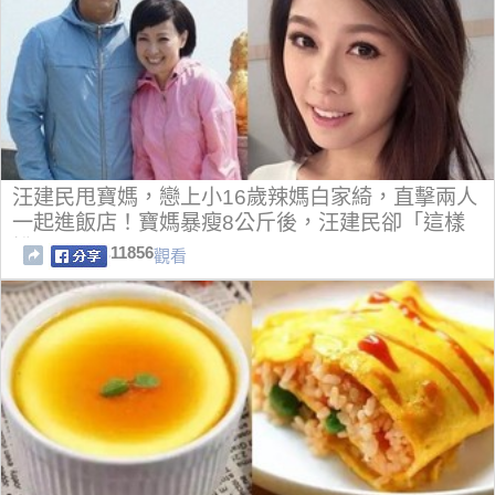
汪建民甩寶媽，戀上小16歲辣媽白家綺，直擊兩人
一起進飯店！寶媽暴瘦8公斤後，汪建民卻「這樣
說」！
11856
觀看