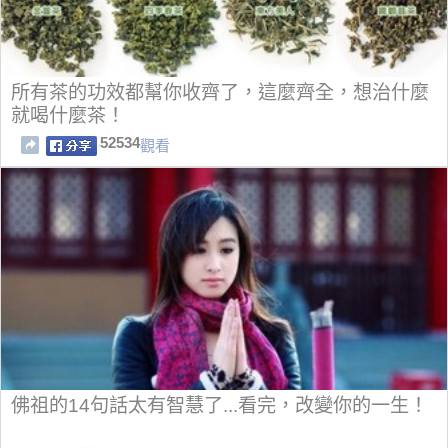
所有茶的功效都幫你收齊了，這麼齊全，想治什麼
就喝什麼茶！
52534
觀看
佛祖的14句話太有智慧了...看完，改變你的一生！