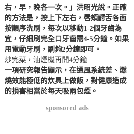
右，早，晚各一次。」洪昭光說。正確
的方法是，按上下左右，唇頰齶舌各面
按順序洗刷，每次以移動1-2個牙齒為
宜，仔細刷完全口牙齒需4-5分鐘。如果
用電動牙刷，刷夠2分鐘即可。
炒完菜，油煙機再開4分鐘
一項研究報告顯示，在通風系統差、燃
燒效能極低的炊具上做飯，對健康造成
的損害相當於每天吸兩包煙。
sponsored ads