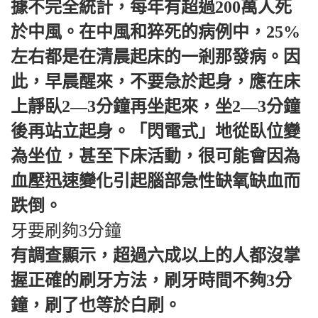
據不完全統計，每年有超過200萬人死
於中風。在中風和猝死的病例中，25%
左右都是在清晨起床的一剎那發病。因
此，早晨醒來，不要急於起身，應在床
上靜臥2—3分鐘再坐起來，坐2—3分鐘
後再站立起身。「閃電式」地從臥位變
為坐位，甚至下床活動，很可能會因為
血壓迅速變化引起腦部急性缺氧缺血而
跌倒。
牙要刷夠3分鐘
有調查顯示，超過六成以上的人都沒掌
握正確的刷牙方法，刷牙時間不夠3分
鐘，刷了也等於白刷。