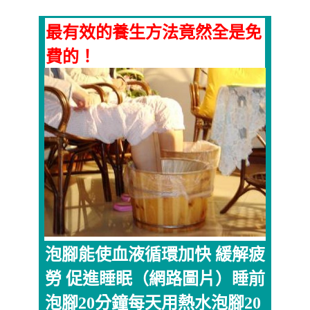
最有效的養生方法竟然全是免
費的！
泡腳能使血液循環加快 緩解疲
勞 促進睡眠（網路圖片）睡前
泡腳20分鐘每天用熱水泡腳20