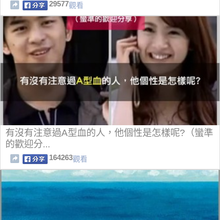
29577
觀看
有沒有注意過A型血的人，他個性是怎樣呢?（蠻準
的歡迎分...
164263
觀看