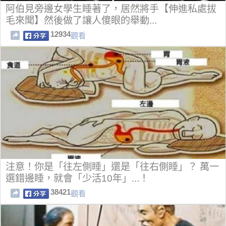
阿伯見旁邊女學生睡著了，居然將手【伸進私處拔
毛來聞】然後做了讓人傻眼的舉動...
12934
觀看
注意！你是「往左側睡」還是「往右側睡」？ 萬一
選錯邊睡，就會「少活10年」...！
38421
觀看