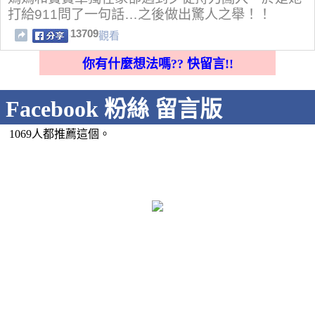
打給911問了一句話…之後做出驚人之舉！！
13709
觀看
你有什麼想法嗎?? 快留言!!
Facebook 粉絲 留言版
1069人都推薦這個。