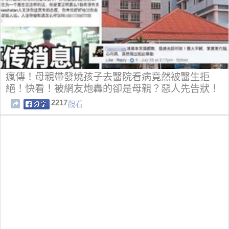
瘋傳！母親帶發燒孩子去醫院看病竟然被醫生拒
絕！快看！被網友炮轟的卻是母親？惡人先告狀！
2217
觀看