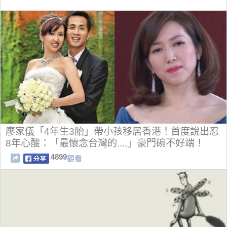
廖家儀「4年生3胎」帶小孩移居香港！首度說出忍
8年心酸：「最懷念台灣的....」豪門碗不好端！
4899
觀看