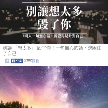
別讓 「想太多」 毀了你！一句無心的話，總困住
了自己...
1302
觀看