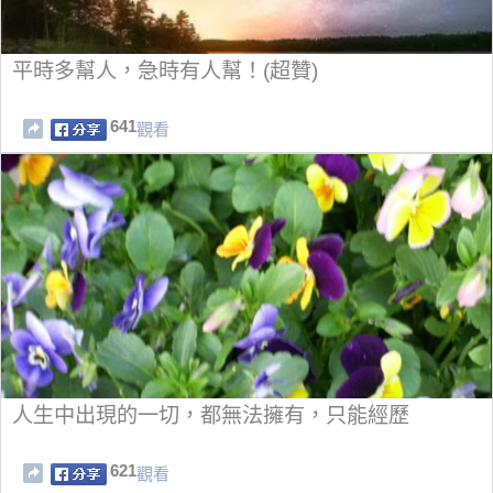
平時多幫人，急時有人幫！(超贊)
641
觀看
人生中出現的一切，都無法擁有，只能經歷
621
觀看