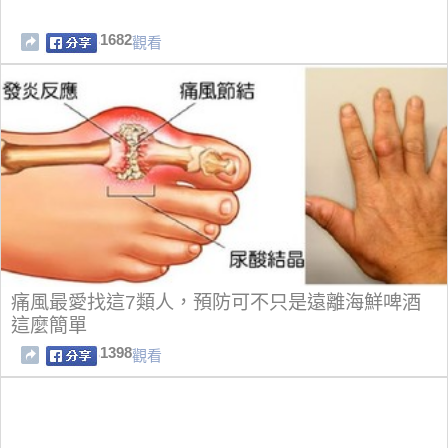
1682
觀看
痛風最愛找這7類人，預防可不只是遠離海鮮啤酒
這麼簡單
1398
觀看