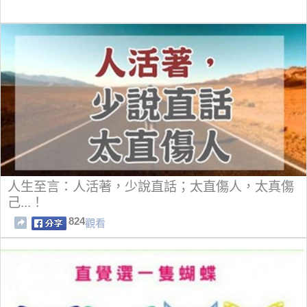
人生至言：人活著，少說直話；太直傷人，太真傷
己...！
824
觀看