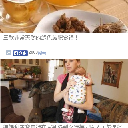
三款非常天然的綠色減肥食譜！
2003
觀看
媽媽和寶寶單獨在家卻遇到歹徒持刀闖入，於是她