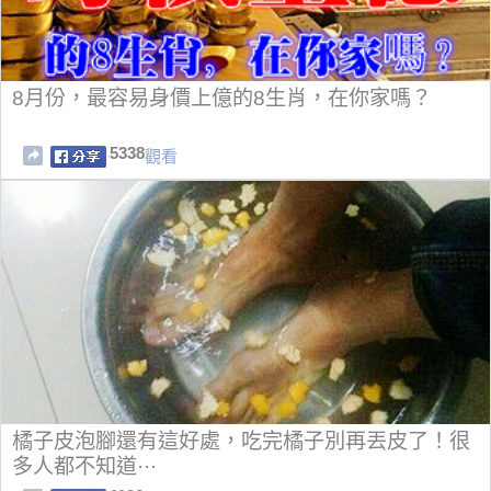
8月份，最容易身價上億的8生肖，在你家嗎？
5338
觀看
橘子皮泡腳還有這好處，吃完橘子別再丟皮了！很
多人都不知道···