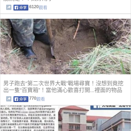
6120
觀看
男子跑去“第二次世界大戰”戰場尋寶！沒想到竟挖
出一隻“百寶箱”！當他滿心歡喜打開...裡面的物品
770
觀看