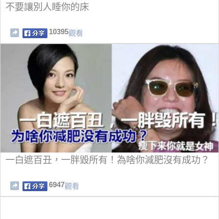
不要讓別人睡你的床
10395
觀看
一白遮百丑，一胖毀所有！為啥你減肥沒有成功？
6947
觀看