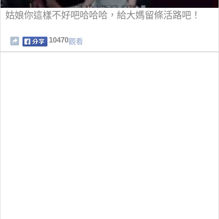
姑娘你這樣不好吧哈哈哈，給大媽留條活路吧！
10470
觀看