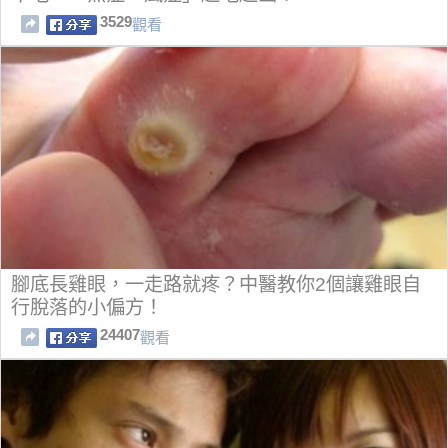
3529
觀看
腳底長雞眼，一走路就疼？中醫教你2個讓雞眼自
行脫落的小偏方！
24407
觀看