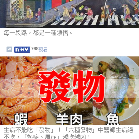
每一段路，都是一種領悟。
768
觀看
生病不能吃「發物」！「六種發物」中醫師生病絕
不吃，「熱症、風症」越吃越凶！