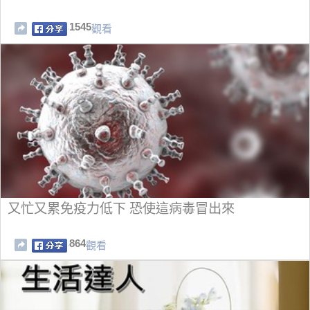
1545
觀看
又忙又累免疫力低下 恐使這病毒冒出來
864
觀看