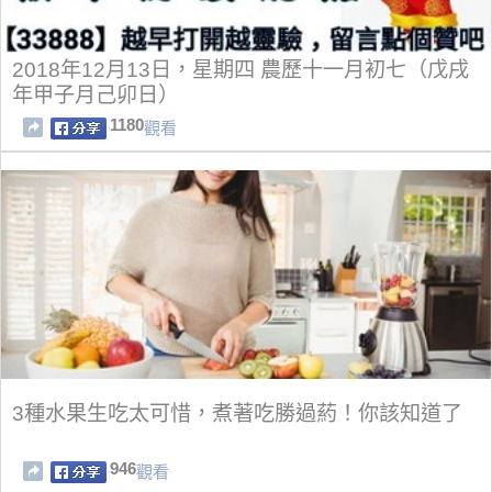
2018年12月13日，星期四 農歷十一月初七（戊戌
年甲子月己卯日）
1180
觀看
3種水果生吃太可惜，煮著吃勝過葯！你該知道了
946
觀看