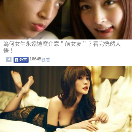
為何女生永遠這麼介意＂前女友＂？看完恍然大
悟！
16645
觀看