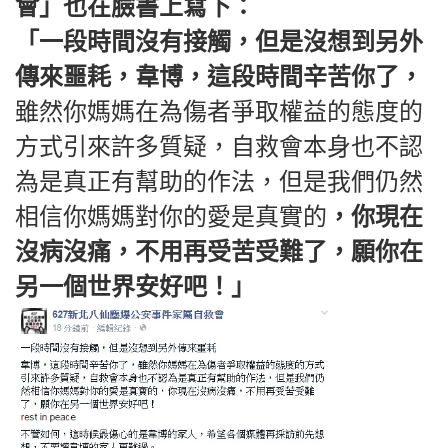
會」也在臉書上寫下：
「一段時間沒有接觸，但是沒想到另外
傳來噩耗，韋博，這段時間辛苦你了，
雖然你媽媽在為傷者爭取權益的態度的
方式引來許多質疑，自救會本身也不認
為是真正有幫助的作法，但是我們仍然
相信你媽媽對你的愛是真實的
，你現在
沒病沒痛，不用再受苦受難了，願你在
另一個世界安好吧！」