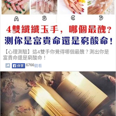
【心理測驗】這4雙手你覺得哪個最醜？測出你是
富貴命還是窮酸命！
6766
觀看