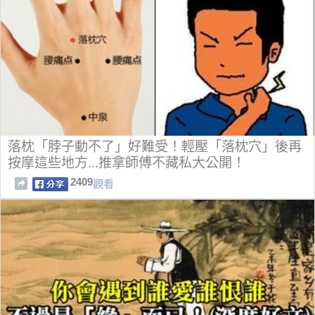
落枕「脖子動不了」好難受！輕壓「落枕穴」後再
按摩這些地方...推拿師傅不藏私大公開！
2409
觀看