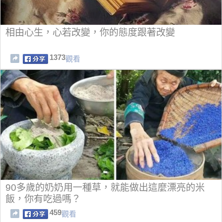
相由心生，心若改變，你的態度跟著改變
1373
觀看
90多歲的奶奶用一種草，就能做出這麼漂亮的米
飯，你有吃過嗎？
459
觀看