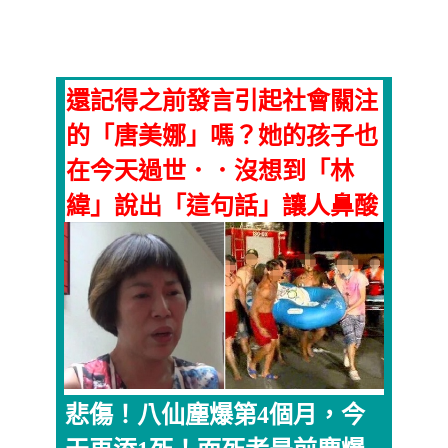
還記得之前發言引起社會關注
的「唐美娜」嗎？她的孩子也
在今天過世．．沒想到「林
緯」說出「這句話」讓人鼻酸
悲傷！八仙塵爆第4個月，今