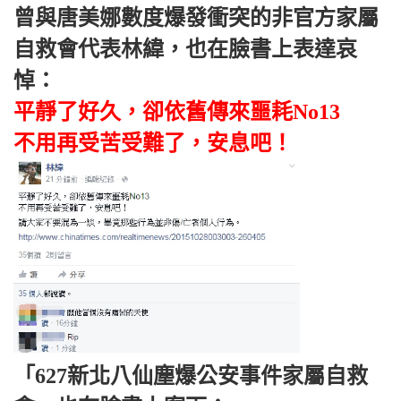
曾與唐美娜數度爆發衝突的非官方家屬
自救會代表林緯，也在臉書上表達哀
悼：
平靜了好久，卻依舊傳來噩耗No13
不用再受苦受難了，安息吧！
「627新北八仙塵爆公安事件家屬自救