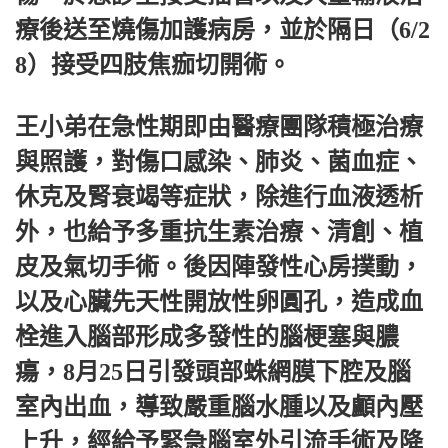
療後送至燒傷加護病房，並於隔日（6/2
8）接受四肢焦痂切開術。
王小弟在急性期即由醫療團隊積極治療
與照護，對傷口感染、肺炎、菌血症、
休克及腎衰竭等症狀，除進行血液透析
外，也給予多重抗生素治療、清創、植
皮及氣切手術。後因陣發性心房撲動，
以及心臟先天性開放性卵圓孔，造成血
栓進入腦部形成多發性的腦梗塞與膿
瘍，8月25日引發頭部蛛網膜下腔及腦
室內出血，導致嚴重腦水腫以及顱內壓
上升，經給予緊急腦室外引流手術及降