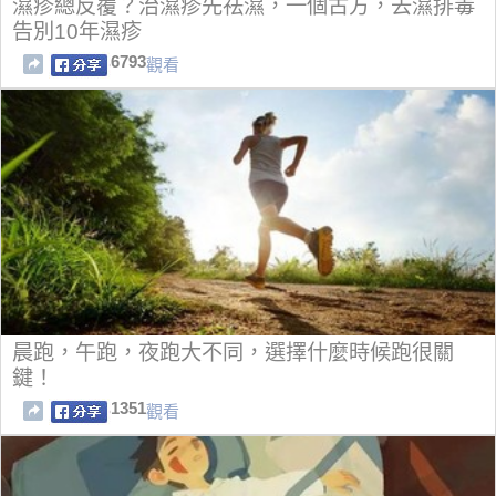
濕疹總反覆？治濕疹先祛濕，一個古方，去濕排毒
告別10年濕疹
6793
觀看
晨跑，午跑，夜跑大不同，選擇什麼時候跑很關
鍵！
1351
觀看