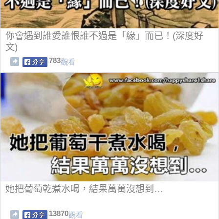
你會遇到誰愛誰恨誰不過是「緣」而已！(深度好
文)
783
觀看
她把葡萄乾煮水喝，結果萬萬沒想到…
13870
觀看