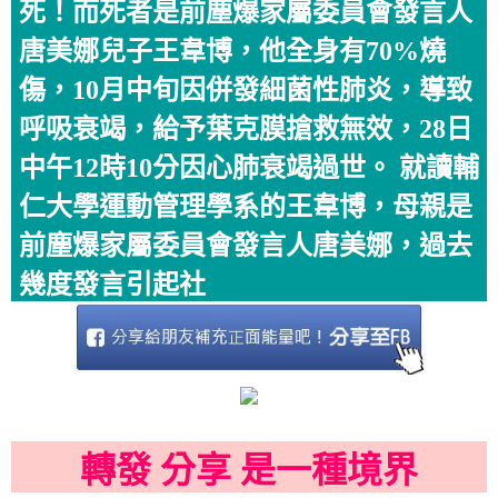
死！而死者是前塵爆家屬委員會發言人
唐美娜兒子王韋博，他全身有70%燒
傷，10月中旬因併發細菌性肺炎，導致
呼吸衰竭，給予葉克膜搶救無效，28日
中午12時10分因心肺衰竭過世。 就讀輔
仁大學運動管理學系的王韋博，母親是
前塵爆家屬委員會發言人唐美娜，過去
幾度發言引起社
轉發 分享 是一種境界