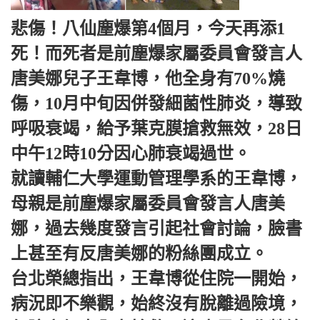
悲傷！八仙塵爆第4個月，今天再添1
死！而死者是前塵爆家屬委員會發言人
唐美娜兒子王韋博，他全身有70%燒
傷，10月中旬因併發細菌性肺炎，導致
呼吸衰竭，給予葉克膜搶救無效，28日
中午12時10分因心肺衰竭過世。
就讀輔仁大學運動管理學系的王韋博，
母親是前塵爆家屬委員會發言人唐美
娜，過去幾度發言引起社會討論，臉書
上甚至有反唐美娜的粉絲團成立。
台北榮總指出，王韋博從住院一開始，
病況即不樂觀，始終沒有脫離過險境，