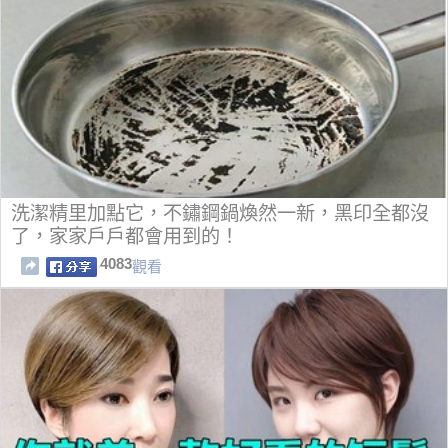
洗潔精里加點它，不鏽鋼鍋煥然一新，黑印全都沒
了，家家戶戶都會用到的！
4083
觀看