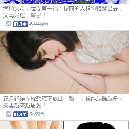
孝順父母，世間第一福，認同的人請你轉發出去..
父母好運一輩子！
10111
觀看
正月記得在枕頭底下放此「物」，錢能越賺越多，
夫妻越來越恩愛！
736
觀看