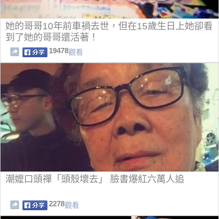
她的哥哥10年前車禍去世，但在15歲生日上她卻看
到了她的哥哥還活著！
19478
觀看
潮嬤口頭禪「頭殼壞去」 臉書爆紅六萬人追
2278
觀看