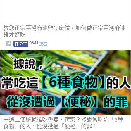
教您正宗臺灣麻油雞怎麼做，如何做正宗臺灣麻油
雞才好吃
9841
觀看
一遇上便秘就猛吃香蕉、蔬菜？據說常吃這「6種
食物」的人，從沒遭過「便秘」的罪！