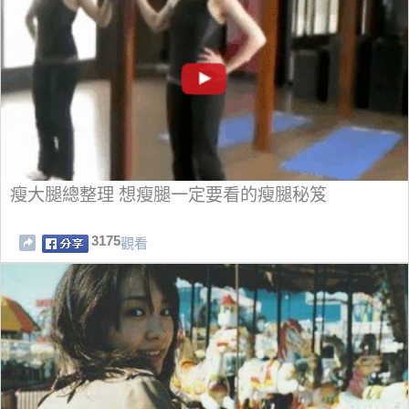
瘦大腿總整理 想瘦腿一定要看的瘦腿秘笈
3175
觀看