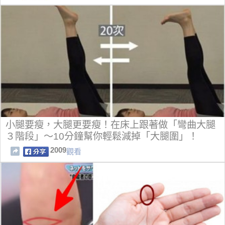
小腿要瘦，大腿更要瘦！在床上跟著做「彎曲大腿
３階段」～10分鐘幫你輕鬆減掉「大腿圍」！
2009
觀看