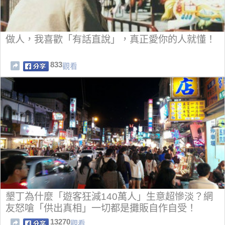
做人，我喜歡「有話直說」，真正愛你的人就懂！
833
觀看
墾丁為什麼「遊客狂減140萬人」生意超慘淡？網
友怒嗆「供出真相」一切都是攤販自作自受！
13270
觀看