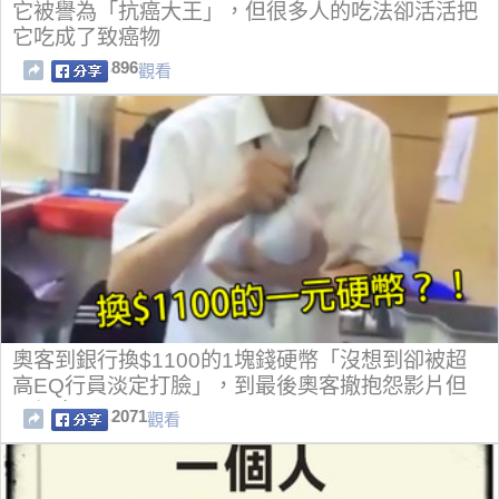
它被譽為「抗癌大王」，但很多人的吃法卻活活把
它吃成了致癌物
896
觀看
奧客到銀行換$1100的1塊錢硬幣「沒想到卻被超
高EQ行員淡定打臉」，到最後奧客撤抱怨影片但
已經來不及了…
2071
觀看