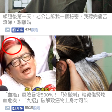
領證後第一天，老公告訴我一個秘密，我聽完痛苦
流涕，想離婚
434
觀看
「血癌」風險暴增500%！「染髮劑」暗藏傷腎壞
血危機，「九招」破解致癌物上身才可染
8510
觀看