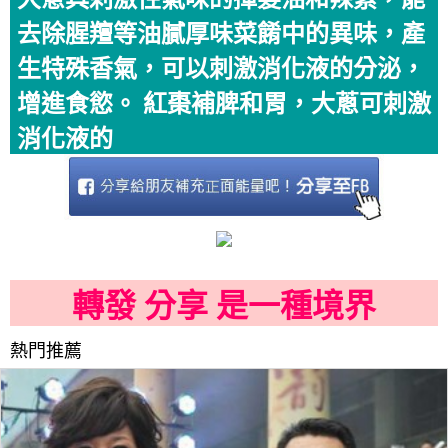
去除腥羶等油膩厚味菜餚中的異味，產
生特殊香氣，可以刺激消化液的分泌，
增進食慾。 紅棗補脾和胃，大蔥可刺激
消化液的
轉發 分享 是一種境界
熱門推薦