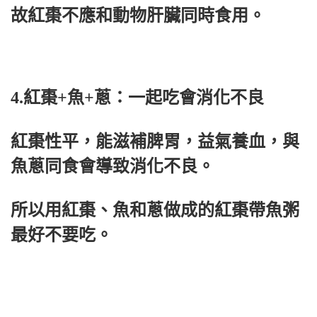
故紅棗不應和動物肝臟同時食用。
4.紅棗+魚+蔥：一起吃會消化不良
紅棗性平，能滋補脾胃，益氣養血，與
魚蔥同食會導致消化不良。
所以用紅棗、魚和蔥做成的紅棗帶魚粥
最好不要吃。