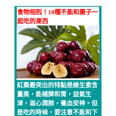
食物相剋！10種不能和棗子一
起吃的東西
紅棗最突出的特點是維生素含
量高，能補脾和胃，益氣生
津，滋心潤肺，養血安神。但
是吃的時候，要注意不能和下