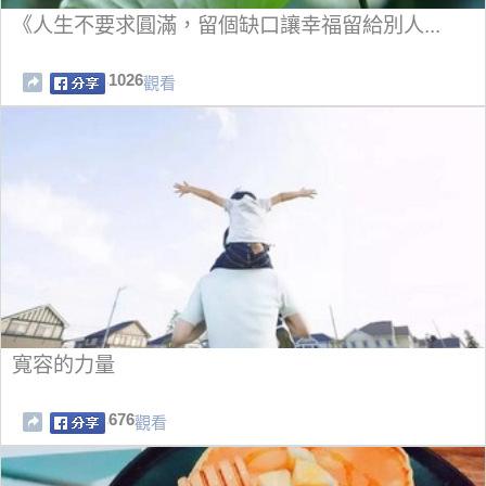
《人生不要求圓滿，留個缺口讓幸福留給別人...
1026
觀看
寬容的力量
676
觀看