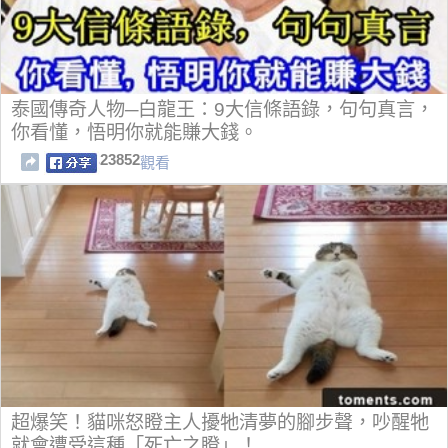
泰國傳奇人物─白龍王：9大信條語錄，句句真言，
你看懂，悟明你就能賺大錢。
23852
觀看
超爆笑！貓咪怒瞪主人擾牠清夢的腳步聲，吵醒牠
就會遭受這種「死亡之瞪」！