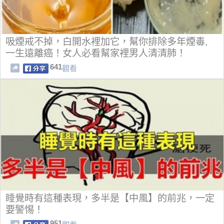
吸煙戒不掉，白開水裡加它，幫你排除多年煙毒,
一生遠離癌！女人必看幫家裡男人清清肺！
641
觀看
睡覺時有這種表現，多半是【中風】的前兆，一定
要警惕！
951