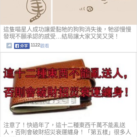
這隻喵星人成功讓愛黏牠的狗狗消失後，牠卻慢慢
發現不願承認的感受…結局讓大家又笑又哭！
1122
觀看
注意了！快過年了，這十二種東西千萬不能亂送
人，否則會破財招災衰運纏身！「第五樣」很多人