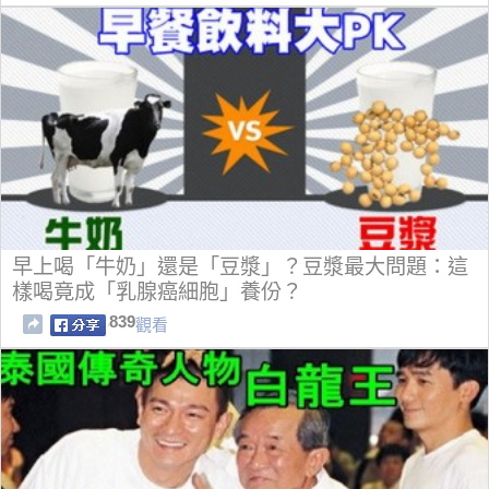
早上喝「牛奶」還是「豆漿」？豆漿最大問題：這
樣喝竟成「乳腺癌細胞」養份？
839
觀看