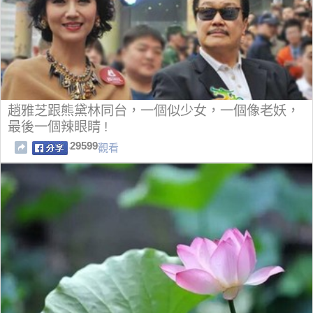
趙雅芝跟熊黛林同台，一個似少女，一個像老妖，
最後一個辣眼睛 !
29599
觀看