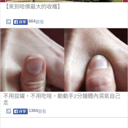
【來到哈佛最大的收穫】
664
觀看
不用拔罐，不用吃啥，動動手2分鍾體內濕氣自己
走
1384
觀看