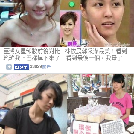
臺灣女星卸妝前後對比...林依晨郭采潔最美！看到
瑤瑤我下巴都掉下來了！看到最後一個，我暈了...
差別超大的...
33829
觀看