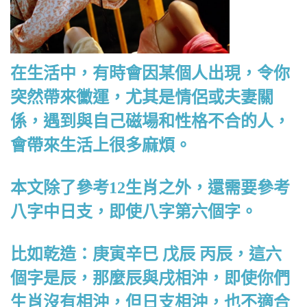
在生活中，有時會因某個人出現，令你
突然帶來黴運，尤其是情侶或夫妻關
係，遇到與自己磁場和性格不合的人，
會帶來生活上很多麻煩。
本文除了參考12生肖之外，還需要參考
八字中日支，即使八字第六個字。
比如乾造：庚寅辛巳 戊辰 丙辰，這六
個字是辰，那麼辰與戌相沖，即使你們
生肖沒有相沖，但日支相沖，也不適合