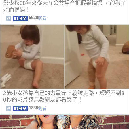
鄭少秋38年來從未在公共場合把假髮摘過 ，卻為了
她而摘過！
5528
觀看
2歲小女孩靠自己的力量穿上義肢走路，短短不到3
0秒的影片讓無數網友都看哭了！
1288
觀看