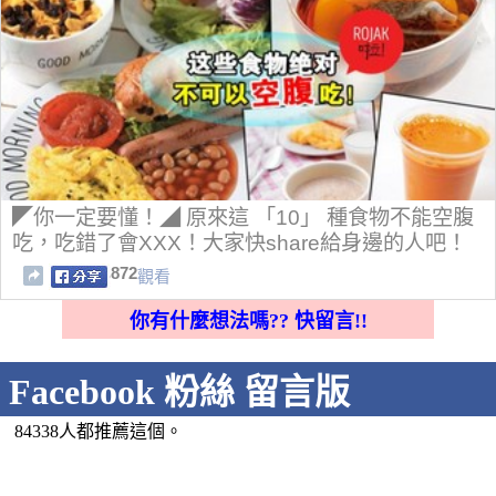
◤你一定要懂！◢ 原來這 「10」 種食物不能空腹
吃，吃錯了會XXX！大家快share給身邊的人吧！
872
觀看
你有什麼想法嗎?? 快留言!!
Facebook 粉絲 留言版
84338人都推薦這個。